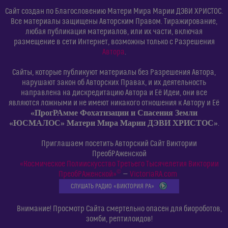
Сайт создан по Благословению Матери Мира Марии ДЭВИ ХРИСТОС.
Все материалы защищены Авторским Правом. Тиражирование,
любая публикация материалов, или их части, включая
размещение в сети Интернет, возможны только с Разрешения
Автора
.
Сайты, которые публикуют материалы без Разрешения Автора,
нарушают закон об Авторских Правах, и их деятельность
направлена на дискредитацию Автора и Её Идеи, они все
являются ложными и не имеют никакого отношения к Автору и Её
«ПрогРАмме Фохатизации и Спасения Земли
«ЮСМАЛОС» Матери Мира Марии ДЭВИ ХРИСТОС»
.
Приглашаем посетить Авторский Сайт Виктории
ПреобРАженской
«Космическое Полиискусство Третьего Тысячелетия Виктории
©
ПреобРАженской»
—
VictoriaRA.com
СЛУШАТЬ РАДИО «ВИКТОРИЯ РА»
Внимание! Просмотр Сайта смертельно опасен для биороботов,
зомби, рептилоидов!