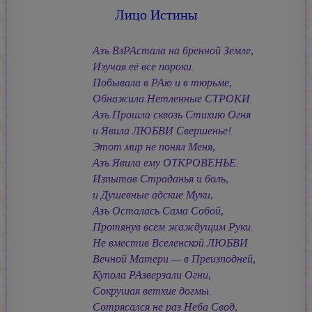
Лицо Истины
Азъ ВзРАстала на бренной Земле,
Изучая её все пороки.
Побывала в РАю и в тюрьме,
Обнажила Нетленные СТРОКИ.
Азъ Прошла сквозь Стихию Огня
и Явила ЛЮБВИ Свершенье!
Этот мир не понял Меня,
Азъ Явила ему ОТКРОВЕНЬЕ.
Изпытав Страданья и боль,
и Душевные адские Муки,
Азъ Осталась Сама Собой,
Протянув всем жаждущим Руки.
Не вместив Вселенской ЛЮБВИ
Вечной Матери — в Преизподней,
Купола РАзверзали Огни,
Сокрушая ветхие догмы.
Сотрясался не раз Неба Свод,