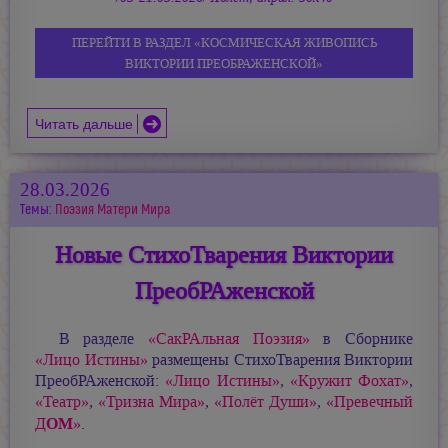
ПЕРЕЙТИ В РАЗДЕЛ «КОСМИЧЕСКАЯ ЖИВОПИСЬ
ВИКТОРИИ ПРЕОБРАЖЕНСКОЙ»
Читать дальше
28.03.2026
Темы:
Поэзия Матери Мира
Новые СтихоТварения Виктории
ПреобРАженской
В разделе
«СакРАльная Поэзия»
в Сборнике
«Лицо Истины»
размещены СтихоТварения Виктории
ПреобРАженской:
«Лицо Истины»
,
«Кружит Фохат»
,
«Театр»
,
«Тризна Мира»
,
«Полёт Души»
,
«Превечный
ОМ
Д
»
.