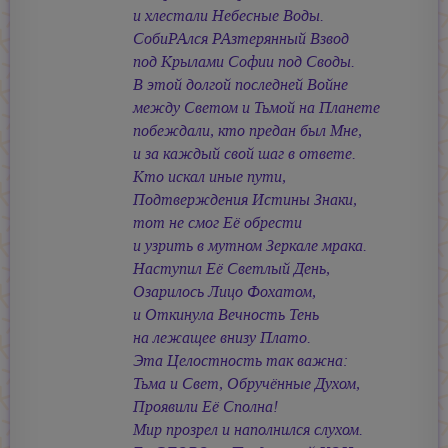
и хлестали Небесные Воды.
СобиРАлся РАзтерянный Взвод
под Крылами Софии под Своды.
В этой долгой последней Войне
между Светом и Тьмой на Планете
побеждали, кто предан был Мне,
и за каждый свой шаг в ответе.
Кто искал иные пути,
Подтверждения Истины Знаки,
тот не смог Её обрести
и узрить в мутном Зеркале мрака.
Наступил Её Светлый День,
Озарилось Лицо Фохатом,
и Откинула Вечность Тень
на лежащее внизу Плато.
Эта Целостность так важна:
Тьма и Свет, Обручённые Духом,
Проявили Её Сполна!
Мир прозрел и наполнился слухом.