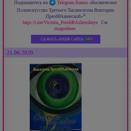
Подпишитесь на
Telegram Канал
«Космическое
Полиискусство Третьего Тысячелетия Виктории
©
ПреобРАженской»
https://t.me/Victoria_PreobRAzhenskaya
См.
подробнее
.
СКАЧАТЬ АРХИВ САЙТА
21.06.2020