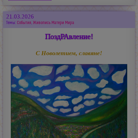
21.03.2026
Темы:
События
,
Живопись Матери Мира
ПоздРАвление!
С Новолетием, славяне!