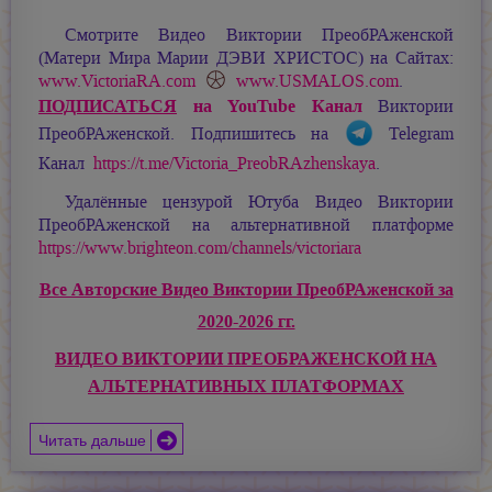
Смотрите Видео Виктории ПреобРАженской
(Матери Мира
Марии ДЭВИ ХРИСТОС
) на Сайтах:
www.VictoriaRA.com
www.USMALOS.com
.
ПОДПИСАТЬСЯ
на YouTube Канал
Виктории
ПреобРАженской. Подпишитесь на
Telegram
Канал
https://t.me/Victoria_PreobRAzhenskaya
.
Удалённые цензурой Ютуба Видео Виктории
ПреобРАженской на альтернативной платформе
https://www.brighteon.com/channels/victoriara
Все Авторские Видео Виктории ПреобРАженской за
2020-2026 гг.
ВИДЕО ВИКТОРИИ ПРЕОБРАЖЕНСКОЙ НА
АЛЬТЕРНАТИВНЫХ ПЛАТФОРМАХ
Читать дальше