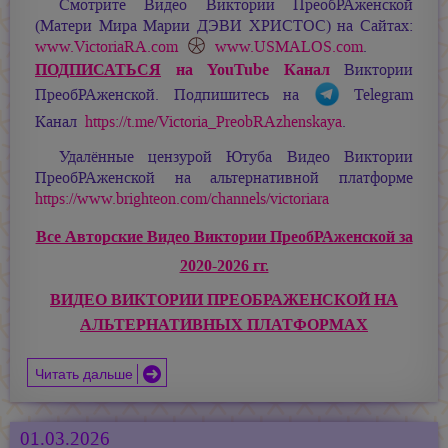
Смотрите Видео Виктории ПреобРАженской
(Матери Мира
Марии ДЭВИ ХРИСТОС
) на Сайтах:
www.VictoriaRA.com
www.USMALOS.com
.
ПОДПИСАТЬСЯ
на YouTube Канал
Виктории
ПреобРАженской. Подпишитесь на
Telegram
Канал
https://t.me/Victoria_PreobRAzhenskaya
.
Удалённые цензурой Ютуба Видео Виктории
ПреобРАженской на альтернативной платформе
https://www.brighteon.com/channels/victoriara
Все Авторские Видео Виктории ПреобРАженской за
2020-2026 гг.
ВИДЕО ВИКТОРИИ ПРЕОБРАЖЕНСКОЙ НА
АЛЬТЕРНАТИВНЫХ ПЛАТФОРМАХ
Читать дальше
01.03.2026