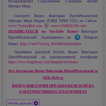
РАзкрывающее Сокровенные Страницы Жизни
Матери Мира.
Смотрите Видео Виктории ПреобРАженской
(Матери Мира
Марии ДЭВИ ХРИСТОС
) на Сайтах:
www.VictoriaRA.com
www.USMALOS.com
.
ПОДПИСАТЬСЯ
на YouTube Канал
Виктории
ПреобРАженской. Подпишитесь на
Telegram
Канал
https://t.me/Victoria_PreobRAzhenskaya
.
Удалённые цензурой Ютуба Видео Виктории
ПреобРАженской на альтернативной платформе
https://www.brighteon.com/channels/victoriara
Все Авторские Видео Виктории ПреобРАженской за
2020-2026 гг.
ВИДЕО ВИКТОРИИ ПРЕОБРАЖЕНСКОЙ НА
АЛЬТЕРНАТИВНЫХ ПЛАТФОРМАХ
Читать дальше