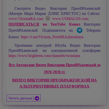
Смотрите Видео Виктории ПреобРАженской
(Матери Мира
Марии ДЭВИ ХРИСТОС
) на Сайтах:
www.VictoriaRA.com
www.USMALOS.com
.
ПОДПИСАТЬСЯ
на YouTube Канал
Виктории
ПреобРАженской. Подпишитесь на
Telegram
Канал
https://t.me/Victoria_PreobRAzhenskaya
.
Удалённые цензурой Ютуба Видео Виктории
ПреобРАженской на альтернативной платформе
https://www.brighteon.com/channels/victoriara
Все Авторские Видео Виктории ПреобРАженской за
2020-2026 гг.
ВИДЕО ВИКТОРИИ ПРЕОБРАЖЕНСКОЙ НА
АЛЬТЕРНАТИВНЫХ ПЛАТФОРМАХ
Читать дальше