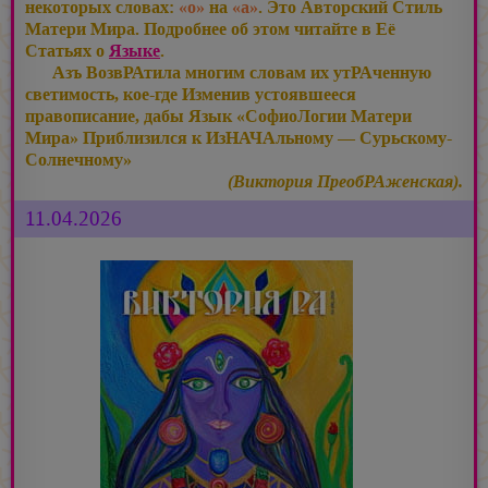
некоторых словах:
«о»
на
«а»
. Это Авторский Стиль
Матери Мира. Подробнее об этом читайте в Её
Статьях о
Языке
.
Азъ ВозвРАтила многим словам их утРАченную
светимость, кое-где Изменив устоявшееся
правописание, дабы Язык «СофиоЛогии Матери
Мира» Приблизился к ИзНАЧАльному — Сурьскому-
Солнечному»
(Виктория ПреобРАженская).
11.04.2026