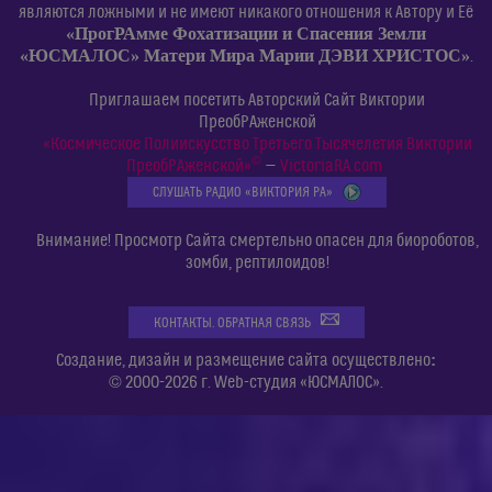
являются ложными и не имеют никакого отношения к Автору и Её
«ПрогРАмме Фохатизации и Спасения Земли
«ЮСМАЛОС» Матери Мира Марии ДЭВИ ХРИСТОС»
.
Приглашаем посетить Авторский Сайт Виктории
ПреобРАженской
«Космическое Полиискусство Третьего Тысячелетия Виктории
©
ПреобРАженской»
—
VictoriaRA.com
СЛУШАТЬ РАДИО «ВИКТОРИЯ РА»
Внимание! Просмотр Сайта смертельно опасен для биороботов,
зомби, рептилоидов!
КОНТАКТЫ. ОБРАТНАЯ СВЯЗЬ
:
Создание, дизайн и размещение сайта осуществлено
© 2000-2026 г. Web-студия «ЮСМАЛОС».