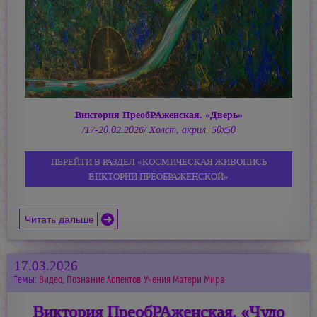
Виктория ПреобРАженская. «Дверь»
/17-20.02.2026/ Холст, акрил. 50х50
ПЕРЕЙТИ В РАЗДЕЛ «КОСМИЧЕСКАЯ ЖИВОПИСЬ
ВИКТОРИИ ПРЕОБРАЖЕНСКОЙ»
Читать дальше
17.03.2026
Темы:
Видео
,
Познание Аспектов Учения Матери Мира
Виктория ПреобРАженская. «Чудо