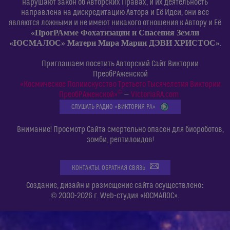
нарушают закон об Авторских Правах, и их деятельность
направлена на дискредитацию Автора и Её Идеи, они все
являются ложными и не имеют никакого отношения к Автору и Её
«ПрогРАмме Фохатизации и Спасения Земли
«ЮСМАЛОС» Матери Мира Марии ДЭВИ ХРИСТОС»
.
Приглашаем посетить Авторский Сайт Виктории
ПреобРАженской
«Космическое Полиискусство Третьего Тысячелетия Виктории
©
ПреобРАженской»
—
VictoriaRA.com
СЛУШАТЬ РАДИО «ВИКТОРИЯ РА»
Внимание! Просмотр Сайта смертельно опасен для биороботов,
зомби, рептилоидов!
КОНТАКТЫ. ОБРАТНАЯ СВЯЗЬ
:
Создание, дизайн и размещение сайта осуществлено
© 2000-2026 г. Web-студия «ЮСМАЛОС».