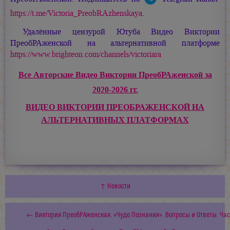
https://t.me/Victoria_PreobRAzhenskaya
.
Удалённые цензурой Ютуба Видео Виктории
ПреобРАженской на альтернативной платформе
https://www.brighteon.com/channels/victoriara
Все Авторские Видео Виктории ПреобРАженской за
2020-2026 гг.
ВИДЕО ВИКТОРИИ ПРЕОБРАЖЕНСКОЙ НА
АЛЬТЕРНАТИВНЫХ ПЛАТФОРМАХ
↑ Новости
← Виктория ПреобРАженская. «Чудо Познания». Вопросы и Ответы. Част