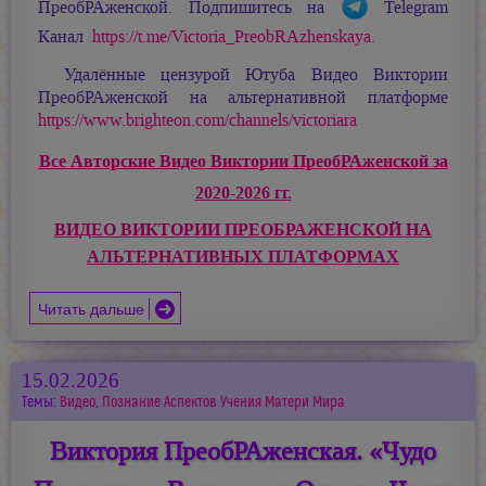
ПреобРАженской. Подпишитесь на
Telegram
Канал
https://t.me/Victoria_PreobRAzhenskaya
.
Удалённые цензурой Ютуба Видео Виктории
ПреобРАженской на альтернативной платформе
https://www.brighteon.com/channels/victoriara
Все Авторские Видео Виктории ПреобРАженской за
2020-2026 гг.
ВИДЕО ВИКТОРИИ ПРЕОБРАЖЕНСКОЙ НА
АЛЬТЕРНАТИВНЫХ ПЛАТФОРМАХ
Читать дальше
15.02.2026
Темы:
Видео
,
Познание Аспектов Учения Матери Мира
Виктория ПреобРАженская. «Чудо