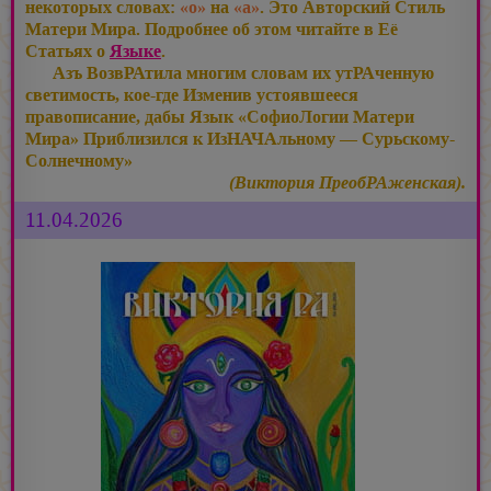
некоторых словах:
«о»
на
«а»
. Это Авторский Стиль
Матери Мира. Подробнее об этом читайте в Её
Статьях о
Языке
.
Азъ ВозвРАтила многим словам их утРАченную
светимость, кое-где Изменив устоявшееся
правописание, дабы Язык «СофиоЛогии Матери
Мира» Приблизился к ИзНАЧАльному — Сурьскому-
Солнечному»
(Виктория ПреобРАженская).
11.04.2026