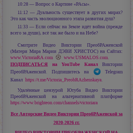
10:28 — Вопрос о Картине «РАсы».
11:12 — Дуальность существует в других мирах?
Это как часть эволюционного этапа развития душ?
11:33 — Если сейчас на Земле идёт война (прежде
всего за души), всё так же было и на Небе?
Смотрите Видео Виктории ПреобРАженской
(Матери Мира
Марии ДЭВИ ХРИСТОС
) на Сайтах:
www.VictoriaRA.com
www.USMALOS.com
.
ПОДПИСАТЬСЯ
на YouTube Канал
Виктории
ПреобРАженской. Подпишитесь на
Telegram
Канал
https://t.me/Victoria_PreobRAzhenskaya
.
Удалённые цензурой Ютуба Видео Виктории
ПреобРАженской на альтернативной платформе
https://www.brighteon.com/channels/victoriara
Все Авторские Видео Виктории ПреобРАженской за
2020-2026 гг.
ВИДЕО ВИКТОРИИ ПРЕОБРАЖЕНСКОЙ НА