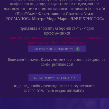
направлена на дискредитацию Автора и Её Идеи, они все
являются ложными и не имеют никакого отношения к Автору и Её
«ПрогРАмме Фохатизации и Спасения Земли
«ЮСМАЛОС» Матери Мира Марии ДЭВИ ХРИСТОС»
.
Приглашаем посетить Авторский Сайт Виктории
ПреобРАженской
«Космическое Полиискусство Третьего Тысячелетия Виктории
©
ПреобРАженской»
—
VictoriaRA.com
СЛУШАТЬ РАДИО «ВИКТОРИЯ РА»
Внимание! Просмотр Сайта смертельно опасен для биороботов,
зомби, рептилоидов!
КОНТАКТЫ. ОБРАТНАЯ СВЯЗЬ
:
Создание, дизайн и размещение сайта осуществлено
© 2000-2026 г. Web-студия «ЮСМАЛОС».