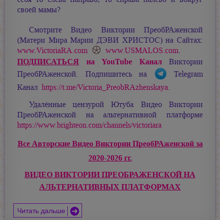
своей мамы?
Смотрите Видео Виктории ПреобРАженской
(Матери Мира
Марии ДЭВИ ХРИСТОС
) на Сайтах:
www.VictoriaRA.com
www.USMALOS.com
.
ПОДПИСАТЬСЯ
на YouTube Канал
Виктории
ПреобРАженской. Подпишитесь на
Telegram
Канал
https://t.me/Victoria_PreobRAzhenskaya
.
Удалённые цензурой Ютуба Видео Виктории
ПреобРАженской на альтернативной платформе
https://www.brighteon.com/channels/victoriara
Все Авторские Видео Виктории ПреобРАженской за
2020-2026 гг.
ВИДЕО ВИКТОРИИ ПРЕОБРАЖЕНСКОЙ НА
АЛЬТЕРНАТИВНЫХ ПЛАТФОРМАХ
Читать дальше