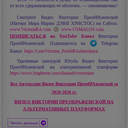
от всех сдерживающих её оболочек, — синонимичны?
Смотрите Видео Виктории ПреобРАженской
(Матери Мира
Марии ДЭВИ ХРИСТОС
) на Сайтах:
www.VictoriaRA.com
www.USMALOS.com
.
ПОДПИСАТЬСЯ
на YouTube Канал
Виктории
ПреобРАженской. Подпишитесь на
Telegram
Канал
https://t.me/Victoria_PreobRAzhenskaya
.
Удалённые цензурой Ютуба Видео Виктории
ПреобРАженской на альтернативной платформе
https://www.brighteon.com/channels/victoriara
Все Авторские Видео Виктории ПреобРАженской за
2020-2026 гг.
ВИДЕО ВИКТОРИИ ПРЕОБРАЖЕНСКОЙ НА
АЛЬТЕРНАТИВНЫХ ПЛАТФОРМАХ
Читать дальше