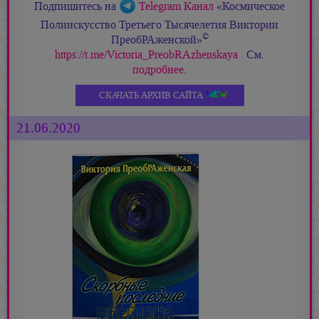
Подпишитесь на
Telegram Канал
«Космическое
Полиискусство Третьего Тысячелетия Виктории
©
ПреобРАженской»
https://t.me/Victoria_PreobRAzhenskaya
См.
подробнее
.
СКАЧАТЬ АРХИВ САЙТА
21.06.2020