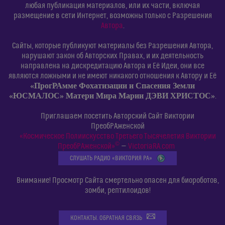
любая публикация материалов, или их части, включая
размещение в сети Интернет, возможны только с Разрешения
Автора
.
Сайты, которые публикуют материалы без Разрешения Автора,
нарушают закон об Авторских Правах, и их деятельность
направлена на дискредитацию Автора и Её Идеи, они все
являются ложными и не имеют никакого отношения к Автору и Её
«ПрогРАмме Фохатизации и Спасения Земли
«ЮСМАЛОС» Матери Мира Марии ДЭВИ ХРИСТОС»
.
Приглашаем посетить Авторский Сайт Виктории
ПреобРАженской
«Космическое Полиискусство Третьего Тысячелетия Виктории
©
ПреобРАженской»
—
VictoriaRA.com
СЛУШАТЬ РАДИО «ВИКТОРИЯ РА»
Внимание! Просмотр Сайта смертельно опасен для биороботов,
зомби, рептилоидов!
КОНТАКТЫ. ОБРАТНАЯ СВЯЗЬ