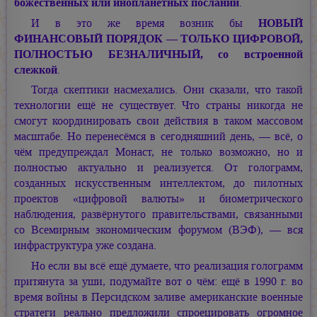
божественных или инопланетных посланий
.
И в это же время возник бы
НОВЫЙ
ФИНАНСОВЫЙ ПОРЯДОК — ТОЛЬКО ЦИФРОВОЙ,
ПОЛНОСТЬЮ БЕЗНАЛИЧНЫЙ, со встроенной
слежкой
.
Тогда скептики насмехались. Они сказали, что такой
технологии ещё не существует. Что страны никогда не
смогут координировать свои действия в таком массовом
масштабе. Но перенесёмся в сегодняшний день, — всё, о
чём предупреждал Монаст, не только возможно, но и
полностью актуально и реализуется. От голограмм,
созданных искусственным интеллектом, до пилотных
проектов «цифровой валюты» и биометрического
наблюдения, развёрнутого правительствами, связанными
со Всемирным экономическим форумом (ВЭФ), — вся
инфраструктура уже создана.
Но если вы всё ещё думаете, что реализация голограмм
притянута за уши, подумайте вот о чём: ещё в 1990 г. во
время войны в Персидском заливе американские военные
стратеги реально предложили спроецировать огромное