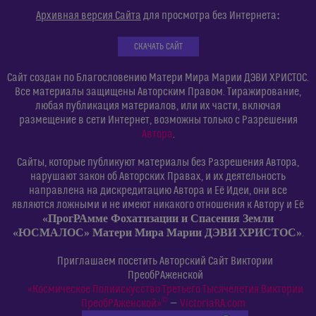
:
Архивная версия Сайта
для просмотра без Интернета
СКАЧАТЬ САЙТ
Сайт создан по Благословению Матери Мира Марии ДЭВИ ХРИСТОС.
Все материалы защищены Авторским Правом. Тиражирование,
любая публикация материалов, или их части, включая
размещение в сети Интернет, возможны только с Разрешения
Автора
.
Сайты, которые публикуют материалы без Разрешения Автора,
нарушают закон об Авторских Правах, и их деятельность
направлена на дискредитацию Автора и Её Идеи, они все
являются ложными и не имеют никакого отношения к Автору и Её
«ПрогРАмме Фохатизации и Спасения Земли
«ЮСМАЛОС» Матери Мира Марии ДЭВИ ХРИСТОС»
.
Приглашаем посетить Авторский Сайт Виктории
ПреобРАженской
«Космическое Полиискусство Третьего Тысячелетия Виктории
©
ПреобРАженской»
—
VictoriaRA.com