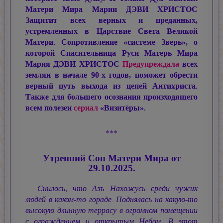
Матери Мира
Марии ДЭВИ ХРИСТОС
Защитит всех верных и преданных,
устремлённых в Царствие Света Великой
Матери. Сопротивление «системе Зверь», о
которой Спасительница Руси Матерь Мира
Мария ДЭВИ ХРИСТОС
Предупреждала
всех
землян в начале 90-х годов, поможет обрести
верный путь выхода из цепей Антихриста.
Также для большего осознания произходящего
всем полезен
сериал
«Визитёры».
***
Утренний Сон Матери Мира от
29.10.2025.
Снилось, что Азъ Нахожусь среди чужих
людей в каком-то гораде. Поднялась на какую-то
высокую длинную террасу в огромном помещении
с ограждением и открытым Небом. В этот