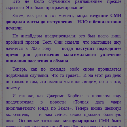
Это не было случайным разглашением прежде
скрытого. Это было программирование!
Затем, как раз в тот момент,
когда ведущие СМИ
доводили массы до изступления... НЛО и безпилотники
исчезли.
Но инсайдеры предупреждали: это был всего лишь
пробный прогон. Тест. Они сказали, что настоящее шоу
начнётся в 2025 году —
когда наступит подходящее
время для достижения максимального увлечение
внимания населения и обмана
.
Теперь, как по команде, небо снова проявляется
подобными случаями. Что-то грядёт... И на этот раз дело
не только в том, что именно мы вновь видим, но и в том,
почему.
И так же, как Джереми Корбелл в прошлом году
предупреждал в новости «Точная дата удара
инопланетного зонда по Земле». Теперь вновь щёлкнул
включатель, — и нам сейчас снова продают большую
ложь. Основные заголовки
международных
СМИ бьют
тревогу: что «неопознанный корабль находится на пути к