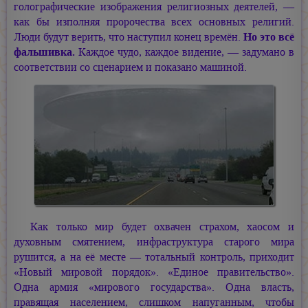
голографические изображения религиозных деятелей, —
как бы изполняя пророчества всех основных религий.
Люди будут верить, что наступил конец времён.
Но это всё
фальшивка.
Каждое чудо, каждое видение, — задумано в
соответствии со сценарием и показано машиной.
Как только мир будет охвачен страхом, хаосом и
духовным смятением, инфраструктура старого мира
рушится, а на её месте — тотальный контроль, приходит
«Новый мировой порядок». «Единое правительство».
Одна армия «мирового государства». Одна власть,
правящая населением, слишком напуганным, чтобы