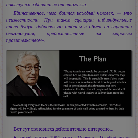
поклянутся избавить их от этого зла.
Единственное, чего боится каждый человек, — это
неизвестности. При таком сценарии индивидуальные
права будут добровольно отданы в обмен на гарантии
благополучия, предоставленные им мировым
правительством».
Вот тут становится действительно интересно...
В своей книге 1994 года
«Проект «Голубой луч»»
,