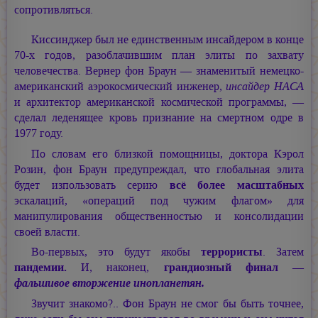
сопротивляться.
Киссинджер был не единственным инсайдером в конце
70-х годов, разоблачившим план элиты по захвату
человечества. Вернер фон Браун — знаменитый немецко-
американский аэрокосмический инженер,
инсайдер НАСА
и архитектор американской космической программы, —
сделал леденящее кровь признание на смертном одре в
1977 году.
По словам его близкой помощницы, доктора Кэрол
Розин, фон Браун предупреждал, что глобальная элита
будет изпользовать серию
всё более масштабных
эскалаций, «операций под чужим флагом» для
манипулирования общественностью и консолидации
своей власти.
Во-первых, это будут якобы
террористы
. Затем
пандемии.
И, наконец,
грандиозный финал —
фальшивое вторжение инопланетян.
Звучит знакомо?.. Фон Браун не смог бы быть точнее,