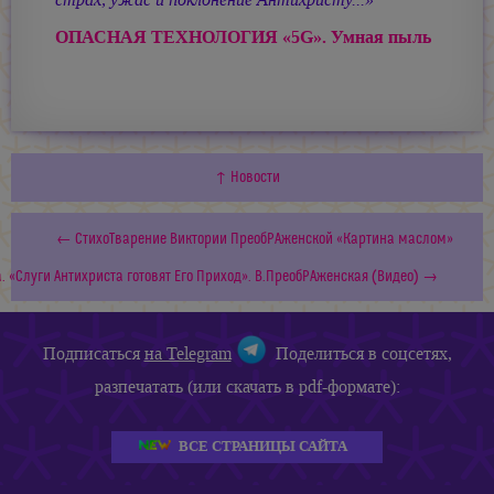
ОПАСНАЯ ТЕХНОЛОГИЯ «5G». Умная пыль
↑ Новости
← СтихоТварение Виктории ПреобРАженской «Картина маслом»
. «Слуги Антихриста готовят Его Приход». В.ПреобРАженская (Видео) →
Подписаться
на Telegram
Поделиться в соцсетях,
разпечатать (или скачать в pdf-формате):
ВСЕ СТРАНИЦЫ САЙТА