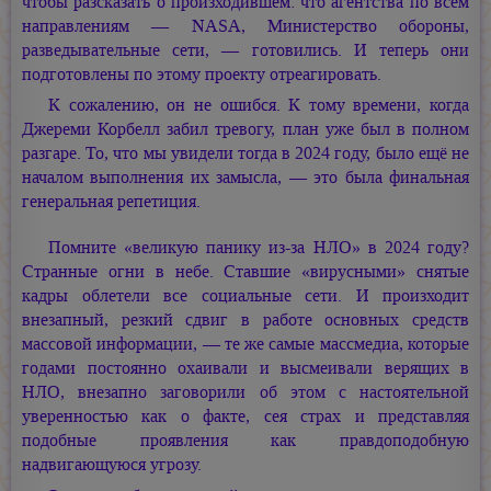
чтобы разсказать о произходившем: что агентства по всем
направлениям — NASA, Министерство обороны,
разведывательные сети, — готовились. И теперь они
подготовлены по этому проекту отреагировать.
К сожалению, он не ошибся. К тому времени, когда
Джереми Корбелл забил тревогу, план уже был в полном
разгаре. То, что мы увидели тогда в 2024 году, было ещё не
началом выполнения их замысла, — это была финальная
генеральная репетиция.
Помните «великую панику из-за НЛО» в 2024 году?
Странные огни в небе. Ставшие «вирусными» снятые
кадры облетели все социальные сети. И произходит
внезапный, резкий сдвиг в работе основных средств
массовой информации, — те же самые массмедиа, которые
годами постоянно охаивали и высмеивали верящих в
НЛО, внезапно заговорили об этом с настоятельной
уверенностью как о факте, сея страх и представляя
подобные проявления как правдоподобную
надвигающуюся угрозу.