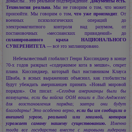
домыслы... это реальное подтверждение.
Документы есть.
Технология реальна.
Мы не говорим о том, что может
произойти. Мы говорим о том,
что уже произходит
. От
военных психологических операций до
электромагнитного контроля над разумом, от
постановочных «мессианских привидений» до
спланированного краха НАЦИОНАЛЬНОГО
СУВЕРЕНИТЕТА
— всё это запланировано.
Небезызвестный глобалист Генри Киссинджер в конце
70-х годов разкрыл «содержимое кота в мешке», секрет
плана. Киссинджер, который был наставником Клауса
Шваба, в ясных выражениях объяснил, как глобалисты
будут убеждать американцев принять «Новый мировой
порядок». Он писал:
«Сегодня американцы были бы
возмущены, если бы войска ООН вошли в Лос-Анджелес
для возстановления порядка; завтра они будут
благодарны! Это особенно верно,
если бы им сообщили о
внешней угрозе, реальной или мнимой, которая
угрожает самому нашему существованию.
Именно
тогда все государства вместе с мировыми лидерами