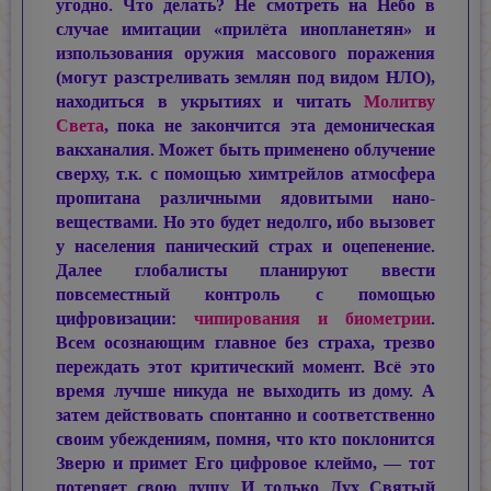
угодно. Что делать? Не смотреть на Небо в
случае имитации «прилёта инопланетян» и
изпользования оружия массового поражения
(могут разстреливать землян под видом НЛО),
находиться в укрытиях и читать
Молитву
Света
, пока не закончится эта демоническая
вакханалия. Может быть применено облучение
сверху, т.к. с помощью химтрейлов атмосфера
пропитана различными ядовитыми нано-
веществами. Но это будет недолго, ибо вызовет
у населения панический страх и оцепенение.
Далее глобалисты планируют ввести
повсеместный контроль с помощью
цифровизации:
чипирования и биометрии
.
Всем осознающим главное без страха, трезво
переждать этот критический момент. Всё это
время лучше никуда не выходить из дому. А
затем действовать спонтанно и соответственно
своим убеждениям, помня, что кто поклонится
Зверю и примет Его цифровое клеймо, — тот
потеряет свою душу. И только Дух Святый