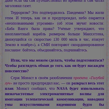
даже если бы сам путешествовал во времени и сам читал
заголовки газет.
Терроризм? Это подтвердилось. Пандемии? Мы жили
этим. И теперь, как он и предупреждал, небо озаряется
«неопознанными угрозами» (об этом звучат новости:
«Баба Ванга была права? Учёные утверждают, что
инопланетный корабль размером больше Манхэттена,
движущийся со скоростью 130 000 миль в час, атакует
Землю в ноябре»), а СМИ повторяют скоординированное
послание: бойтесь, объединяйтесь, подчиняйтесь.
Итак, что мы можем сделать, чтобы подготовиться?
Чтобы разглядеть обман до того, как он будет насаждён
повсеместно?
Серж Монаст в своём разоблачении
проекта «Голубой
луч»
не просто предупредил нас, — он
разкрыл весь этот
план
. Монаст сообщил, что
NASA будет изпользовать
низкочастотные электромагнитные волны для
имитации телепатической коммуникации, наводняя
умы искусственными видениями будто бы