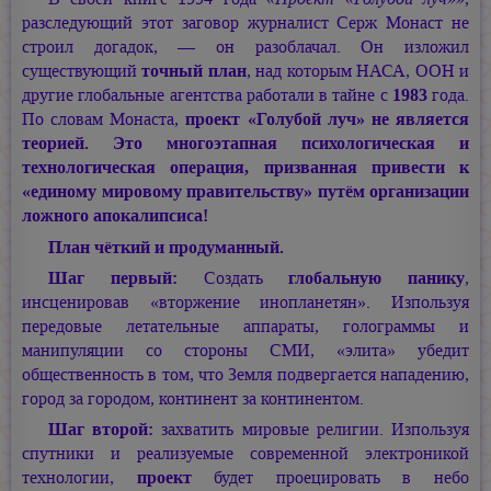
разследующий этот заговор журналист Серж Монаст не
строил догадок, — он разоблачал. Он изложил
существующий
точный план
, над которым НАСА, ООН и
другие глобальные агентства работали в тайне с
1983
года.
По словам Монаста,
проект «Голубой луч» не является
теорией. Это многоэтапная психологическая и
технологическая операция, призванная привести к
«единому мировому правительству» путём организации
ложного апокалипсиса!
План чёткий и продуманный.
Шаг первый:
Создать
глобальную панику
,
инсценировав «вторжение инопланетян». Изпользуя
передовые летательные аппараты, голограммы и
манипуляции со стороны СМИ, «элита» убедит
общественность в том, что Земля подвергается нападению,
город за городом, континент за континентом.
Шаг второй:
захватить мировые религии. Изпользуя
спутники и реализуемые современной электроникой
технологии,
проект
будет проецировать в небо