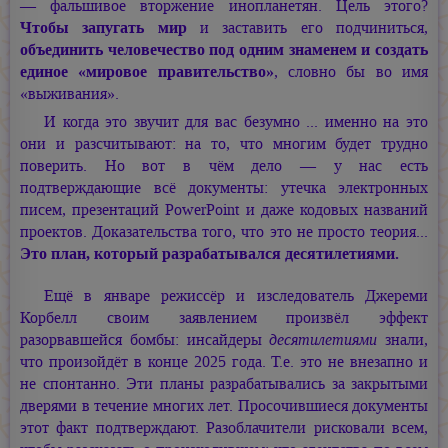
— фальшивое вторжение инопланетян. Цель этого?
Чтобы запугать мир
и заставить его подчиниться,
объединить человечество под одним знаменем и создать
единое «мировое правительство»
, словно бы во имя
«выживания».
И когда это звучит для вас безумно ... именно на это
они и разсчитывают: на то, что многим будет трудно
поверить. Но вот в чём дело — у нас есть
подтверждающие всё документы: утечка электронных
писем, презентаций PowerPoint и даже кодовых названий
проектов. Доказательства того, что это не просто теория...
Это план, который разрабатывался десятилетиями.
Ещё в январе режиссёр и изследователь Джереми
Корбелл своим заявлением произвёл эффект
разорвавшейся бомбы: инсайдеры
десятилетиями
знали,
что произойдёт в конце 2025 года. Т.е. это не внезапно и
не спонтанно. Эти планы разрабатывались за закрытыми
дверями в течение многих лет. Просочившиеся документы
этот факт подтверждают. Разоблачители рисковали всем,