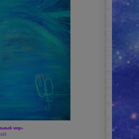
альный мир»
5х35