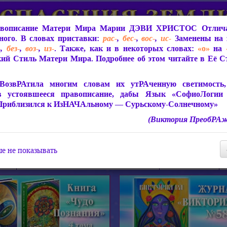
вописание Матери Мира
Марии ДЭВИ ХРИСТОС
Отлича
ого. В словах приставки:
рас-
,
бес-
,
вос-
,
ис-
Заменены на 
-
,
без-
,
воз-
,
из-
. Также, как и в некоторых словах:
«о»
на
ий Стиль Матери Мира. Подробнее об этом читайте в Её 
 Мира
О ПрогРАмме «ЮСМАЛОС»
Библиотека
Защит
ВозвРАтила многим словам их утРАченную светимость, 
в устоявшееся правописание, дабы Язык «СофиоЛогии
Приблизился к ИзНАЧАльному — Сурьскому-Солнечному»
(Виктория ПреобРАж
СофиоЛогия Матери Мира
Живое Слово Матери Мир
Статьи, Книги, Видео, Аудио 
е не показывать
ира
Пророчества о Явлении Матери Мира
Молитва Света