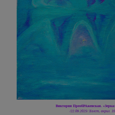
Виктория ПреобРАженская. «Зерк
/22.09.2025/ Холст, акрил. 3