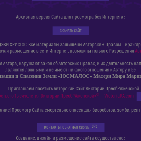
:
Архивная версия Сайта
для просмотра без Интернета
СКАЧАТЬ САЙТ
ДЭВИ ХРИСТОС. Все материалы защищены Авторским Правом. Тиражиров
ючая размещение в сети Интернет, возможны только с Разрешения
Ав
 Автора, нарушают закон об Авторских Правах, и их деятельность нап
являются ложными и не имеют никакого отношения к Автору и Её
изации и Спасения Земли «ЮСМАЛОС» Матери Мира Мар
Приглашаем посетить Авторский Сайт Виктории ПреобРАженской
©
ретьего Тысячелетия Виктории ПреобРАженской»
—
VictoriaRA.com
ние! Просмотр Сайта смертельно опасен для биороботов, зомби, репт
КОНТАКТЫ. ОБРАТНАЯ СВЯЗЬ
:
Создание, дизайн и размещение сайта осуществлено