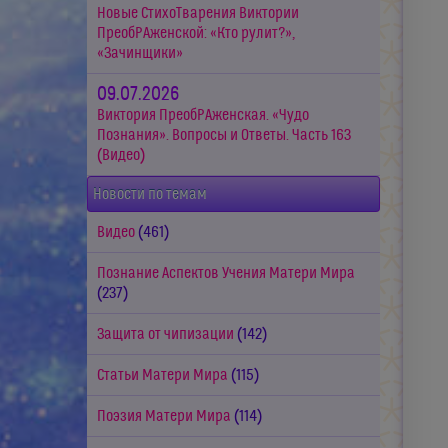
Новые СтихоТварения Виктории
ПреобРАженской: «Кто рулит?»,
«Зачинщики»
09.07.2026
Виктория ПреобРАженская. «Чудо
Познания». Вопросы и Ответы. Часть 163
(Видео)
Новости по темам
Видео
(461)
Познание Аспектов Учения Матери Мира
(237)
Защита от чипизации
(142)
Статьи Матери Мира
(115)
Поэзия Матери Мира
(114)