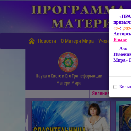
«ПРА
привычн
«з»
:
раз
Авторск
Языке
.
Новости
О Матери Мира
Учение Матери
Азъ 
Измени
Мира» 
Наука о Свете и Его Трансформации
Матери Мира
Больш
Явлениe Матери М
◄