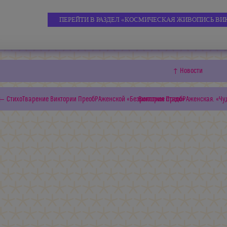
ПЕРЕЙТИ В РАЗДЕЛ «КОСМИЧЕСКАЯ ЖИВОПИСЬ ВИ
↑ Новости
← СтихоТварение Виктории ПреобРАженской «Безропотное стадо»
Виктория ПреобРАженская. «Чуд