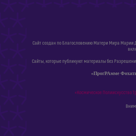
Сайт создан по Благословению Матери Мира Марии 
вкл
Сайты, которые публикуют материалы без Разрешения
«ПрогРАмме Фохат
«Космическое Полиискусство Т
Внима