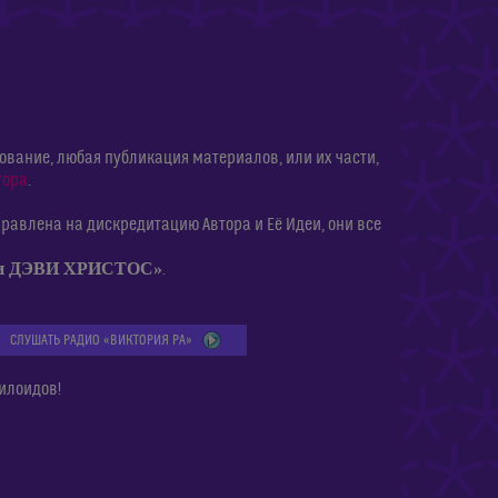
ание, любая публикация материалов, или их части,
тора
.
равлена на дискредитацию Автора и Её Идеи, они все
ии ДЭВИ ХРИСТОС»
.
СЛУШАТЬ РАДИО «ВИКТОРИЯ РА»
илоидов!