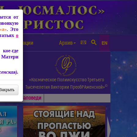
ется от
звонкую
«а»
. Это
Статьях
о
а от чипизации
Архив
EN
кое-где
 Матери
енская).
а.
«Космическое Полиискусство Третьего
©
и др.
Тысячелетия
Виктории ПреобРАженской»
Закрыть
Основные
Заповеди
►