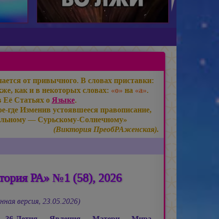
ается от привычного. В словах приставки:
же, как и в некоторых словах:
«о»
на
«а»
.
в Её Статьях о
Языке
.
е-где Изменив устоявшееся правописание,
льному — Сурьскому-Солнечному»
(Виктория ПреобРАженская).
ория РА» №1 (58), 2026
нная версия, 23.05.2026)
ь 36-Летия Явления Матери Мира