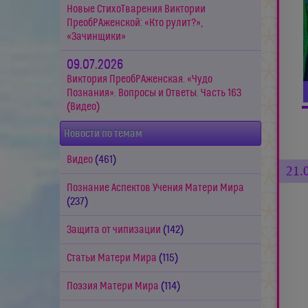
Новые СтихоТварения Виктории
ПреобРАженской: «Кто рулит?»,
«Зачинщики»
09.07.2026
Виктория ПреобРАженская. «Чудо
Познания». Вопросы и Ответы. Часть 163
(Видео)
Новости по темам
Видео
(461)
21.
Познание Аспектов Учения Матери Мира
(237)
Защита от чипизации
(142)
Статьи Матери Мира
(115)
Поэзия Матери Мира
(114)