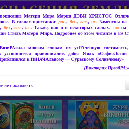
вописание Матери Мира
Марии ДЭВИ ХРИСТОС
Отлича
ого. В словах приставки:
рас-
,
бес-
,
вос-
,
ис-
Заменены на 
-
,
без-
,
воз-
,
из-
. Также, как и в некоторых словах:
«о»
на
ий Стиль Матери Мира. Подробнее об этом читайте в Её 
 Мира
О ПрогРАмме «ЮСМАЛОС»
Библиотека
Защит
ВозвРАтила многим словам их утРАченную светимость, 
в устоявшееся правописание, дабы Язык «СофиоЛогии
Приблизился к ИзНАЧАльному — Сурьскому-Солнечному»
(Виктория ПреобРАж
СофиоЛогия Матери Мира
Живое Слово Матери Мир
Статьи, Книги, Видео, Аудио 
е не показывать
ира
Пророчества о Явлении Матери Мира
Молитва Света