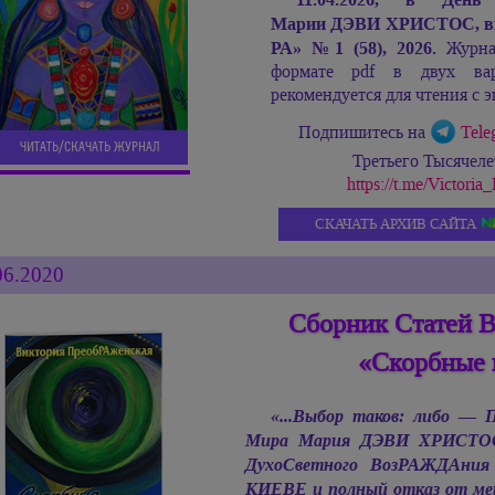
Марии ДЭВИ ХРИСТОС,
в
РА»
№
1 (58), 2026.
Журнал
формате pdf в двух ва
рекомендуется для чтения с э
Подпишитесь на
Tele
ЧИТАТЬ/СКАЧАТЬ ЖУРНАЛ
Третьего Тысячел
https://t.me/Victor
СКАЧАТЬ АРХИВ САЙТА
06.2020
Сборник Статей 
«Скорбные 
«...Выбор таков: либо —
Мира
Мария ДЭВИ ХРИСТО
ДухоСветного ВозРАЖДАния
КИЕВЕ и полный отказ от метк