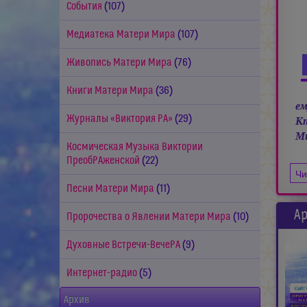
События
(107)
Медиатека Матери Мира
(107)
Живопись Матери Мира
(76)
Книги Матери Мира
(36)
ем
Журналы «Виктория РА»
(29)
Кт
Ми
Космическая Музыка Виктории
ПреобРАженской
(22)
Чи
Песни Матери Мира
(11)
Ар
Пророчества о Явлении Матери Мира
(10)
Духовные Встречи-ВечеРА
(9)
Интернет-радио
(5)
Архив