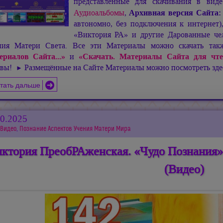
представленные для скачивания в ви
Аудиоальбомы
,
Архивная версия Сайта
автономно, без подключения к интернет
«Виктория РА» и другие Дарованные чел
ния Матери Света. Все эти Материалы можно скачать та
ериалов Сайта...»
и
«Скачать. Материалы Сайта для чте
ивы!
Размещённые на Сайте Материалы можно посмотреть зд
►
тать дальше
10.2025
Видео
,
Познание Аспектов Учения Матери Мира
ктория ПреобРАженская. «Чудо Познания».
(Видео)