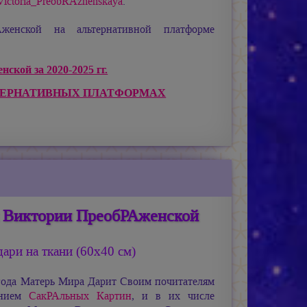
e/Victoria_PreobRAzhenskaya
.
енской на альтернативной платформе
ской за 2020-2025 гг.
ТЕРНАТИВНЫХ ПЛАТФОРМАХ
и Виктории ПреобРАженской
ари на ткани (60х40 см)
года Матерь Мира Дарит Своим почитателям
ением
СакРАльных Картин
, и в их числе