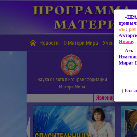
«ПРА
привычн
«з»
:
раз
Авторск
Языке
.
Новости
О Матери Мира
Учение Матери
Азъ 
Измени
Мира» 
Наука о Свете и Его Трансформации
Матери Мира
Больш
Явлениe Матери М
◄