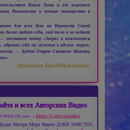
дительством Князя Тьмы и его мирового
рата Реальности и вечные мытарства в
замен для всех душ на Верность Своей
 более любит себя, своё тело и не ведает
— поставит метку «Зверя» и поклонится
 обрекая себя на мучения в адских мирах.
риста, — Будет Озарён Светами Матери
рах»
(Виктория ПреобРАженская).
айта и всех Авторских Видео
https://t.me/usmalos
та USMALOS.com —
 Труды Матери Мира
Марии ДЭВИ ХРИСТОС,