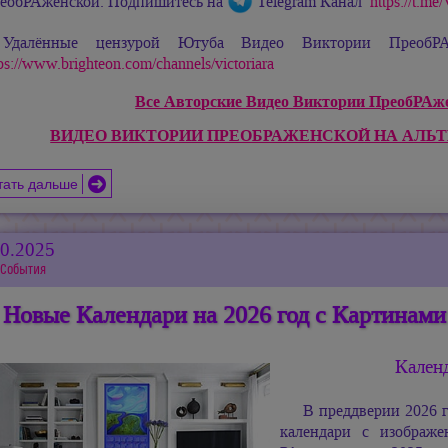
еобРАженской. Подпишитесь на
Telegram Канал
https://t.m
Удалённые цензурой Ютуба Видео Виктории ПреобРАж
ps://www.brighteon.com/channels/victoriara
Все Авторские Видео Виктории ПреобРАжен
ВИДЕО ВИКТОРИИ ПРЕОБРАЖЕНСКОЙ НА АЛЬ
тать дальше
10.2025
События
Новые Календари на 2026 год с Картинам
Календ
В преддверии 2026 
календари с изображ