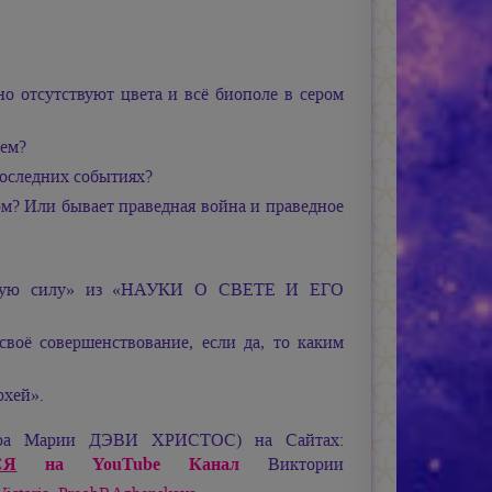
но отсутствуют цвета и всё биополе в сером
сем?
последних событиях?
ом? Или бывает праведная война и праведное
земную силу» из «НАУКИ О СВЕТЕ И ЕГО
оё совершенствование, если да, то каким
рхей».
ира
Марии ДЭВИ ХРИСТОС
) на Сайтах:
СЯ
на YouTube Канал
Виктории