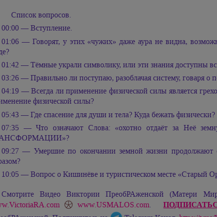
Список вопросов.
00:00 — Вступление.
01:06 — Говорят, у этих «чужих» даже аура не видна, возмож
де?
01:42 — Тёмные украли символику, или эти знания доступны в
03:26 — Правильно ли поступаю, разоблачая систему, говаря о 
04:19 — Всегда ли применение физической силы является грех
именение физической силы?
05:43 — Где спасение для души и тела? Куда бежать физически?
07:35 — Что означают Слова: «охотно отдаёт за Неё 
РАНСФОРМАЦИИ»?
09:27 — Умершие по окончании земной жизни продолжают св
разом?
10:05 — Вопрос о Кишинёве и туристическом месте «Старый О
Смотрите Видео Виктории ПреобРАженской (Матери М
ПОДПИСАТЬ
w.VictoriaRA.com
www.USMALOS.com
.