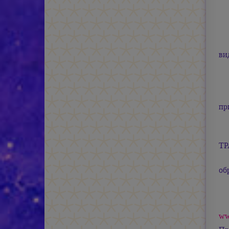
ви
пр
Т
об
ww