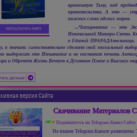
кромешную Тьму, под предво
правительства. А это — ут
нижних слоях адских миров.
...Чипирование — это Эк
ЧИТАТЬ/СКАЧАТЬ КНИГУ
Изначальной Матери Света. Кто
о Единой ПРАРАДАтельнице, 
у, а значит: самостоятельно сделает свой эпохальный выбор,
о выдержит это Изпытание и не поставит печать Антих
ра и Обретёт Жизнь Вечную в Духовном Плане и Высших ми
тать дальше
хивная версия Сайта
Скачивание Материалов С
Подпишитесь на Telegram-Канал Сай
На нашем Telegram-Канале размещены