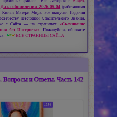
де архивных файлов. Все Авторские
Видео
,
Дата обновления 2026.05.04
:
(работающая
), Книги Матери Мира, все выпуски Издания
овечеству източники Спасительного Знания,
кже с Сайта — на страницах:
«Скачивание
ния без Интернета»
. Пожалуйста, обновите
есь:
ВСЕ СТРАНИЦЫ САЙТА
 Вопросы и Ответы. Часть 142
12:51