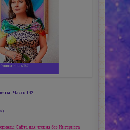
Ответы. Часть 142
веты. Часть 142
.
»).
ериалы Сайта для чтения без Интернета