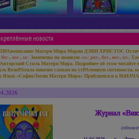
креплённые новости
«ПРАвописание Матери Мира
Марии ДЭВИ ХРИСТОС
Отлич
,
бес-
,
вос-
,
ис-
Заменены на звонкую
«з»
:
раз-
,
без-
,
воз-
,
из-
.
Так
Авторский Стиль Матери Мира. Подробнее об этом читайте 
Азъ ВозвРАтила многим словам их утРАченную светимость, ко
ы Язык «СофиоЛогии Матери Мира» Приблизился к ИзНАЧА
04.2026
Журнал «Викт
(обновлё
11.04.2026, в Ден