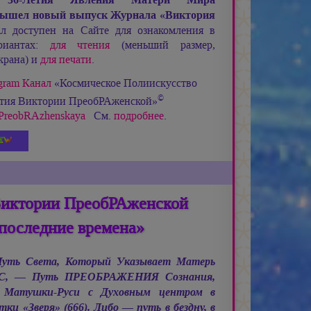
ышел новый выпуск Журнала «Виктория
 доступен на Сайте для ознакомления в
риантах:
для чтения
(меньший размер,
крана) и
для печати
.
gram Канал
«Космическое Полиискусство
©
етия Виктории ПреобРАженской»
ia_PreobRAzhenskaya
См.
подробнее
.
Виктории ПреобРАженской
последние времена»
 Путь Света, Который Указывает Матерь
С, —
Путь ПРЕОБРАЖЕНИЯ Сознания,
 Матушки-Руси с Духовным центром в
и «Зверя» (666). Либо — путь в бездну, в