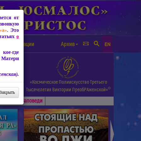
ется от
звонкую
«а»
. Это
Статьях
о
а от чипизации
Архив
EN
кое-где
 Матери
енская).
а.
«Космическое Полиискусство Третьего
©
и др.
Тысячелетия
Виктории ПреобРАженской»
Закрыть
Основные
Заповеди
►