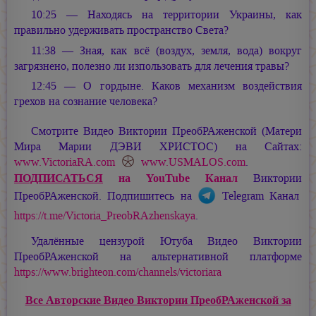
10:25 — Находясь на территории Украины, как
правильно удерживать пространство Света?
11:38 — Зная, как всё (воздух, земля, вода) вокруг
загрязнено, полезно ли изпользовать для лечения травы?
12:45 — О гордыне. Каков механизм воздействия
грехов на сознание человека?
Смотрите Видео Виктории ПреобРАженской (Матери
Мира
Марии ДЭВИ ХРИСТОС
) на Сайтах:
www.VictoriaRA.com
www.USMALOS.com
.
ПОДПИСАТЬСЯ
на YouTube Канал
Виктории
ПреобРАженской. Подпишитесь на
Telegram Канал
https://t.me/Victoria_PreobRAzhenskaya
.
Удалённые цензурой Ютуба Видео Виктории
ПреобРАженской на альтернативной платформе
https://www.brighteon.com/channels/victoriara
Все Авторские Видео Виктории ПреобРАженской за