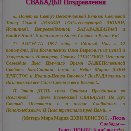
СВАБАДЫ! Поздравления
«...Полёт во Свету! Нескончаемый Вечный Световой
Танец Самой ЛЮБВИ! ТОРжествующей ЛЮБВИ,
Истинной, Непревзойдённой, БАГАРАЖДАНной и
БлаЖЕНной! И нет ничего Более, Святее и Выше Ея!
13 АВГУСТА 1997 года, в Единый Час, в 12
пополудни, Два Космических Огня Вырвались из цепей и
Устремились Навстречу Своему СЧАСТЬЮ! Огненное
Созвездие Льва Излучило Время БАЖЕНственной
Свабады БагаСоития Земли и Неба: Марии ДЭВИ
ХРИСТОС и Иоанна-Петра Второго! ВозРАДАвались и
Возликовали все Силы Света и весь Космос!..
И Этот ДЕНЬ стал Святым Праздником во
Вселенной — Днём Вселенской СВАБАДЫ! Но Дух
Святый Оставался и в неволе Свабадным и
Непоколебимым! И Тьма трепетала пред Нами...»
(Матерь Мира Мария ДЭВИ ХРИСТОС.
«Песнь
Свабады —
Танец ЛЮБВИ: БагаСоитие!»
).