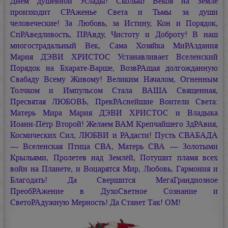
Днём душевной Услады! Сколько Веков на Земле
произходит СРАженье Света и Тьмы за души
человеческие! За Любовь, за Истину, Кон и Порядок,
СпРАведливость, ПРАвду, Чистоту и Доброту! В наш
многострадальный Век, Сама Хозяйка МиРАздания
Мария ДЭВИ ХРИСТОС
Устанавливает Вселенский
Порядок на Бхарате-Варше, ВозвРАщая долгожданную
Свабаду Всему Живому! Великим Началом, Огненным
Толчком и Импульсом Стала ВАША Священная,
Пресвятая ЛЮБОВЬ, ПрекРАснейшие Воители Света:
Матерь Мира
Мария ДЭВИ ХРИСТОС
и Владыка
Иоанн-Пётр Второй!
Желаем ВАМ Крепчайшего ЗдРАвия,
Космических Сил, ЛЮБВИ и РАдасти! Пусть СВАБАДА
— Вселенская Птица СВА, Матерь СВА — Золотыми
Крыльями, Пролетев над Землёй, Потушит пламя всех
войн на Планете, и Воцарятся Мир, Любовь, Гармония и
Благодать! Да Свершится МегаГрандиозное
ПреобРАжение в ДухоСветное Сознание и
СветоРАдужную Мерность! Да Станет Так! ОМ!