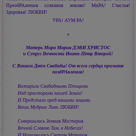
ПреобРАжения сознания землян! МиРА! Счастья!
Здоровья! ЛЮБВИ!
УРА!
АУМ РА!
*
Матерь Мира
Мария ДЭВИ ХРИСТОС
и Супруг Вечности
Иоанн-Пётр Второй!
С Вашим Днём Свабады! От всего сердца примите
поздРАвления!
Возпарили Свабадными Птицами
Над просторами нашей Земли!
И Предстали пред нашими лицами
Ваши Мудрые Лики ЛЮБВИ!
Совершилась Земная Мистерия
Вечной Славою Там, в Небесах!
И Наполнилась Светом Материя