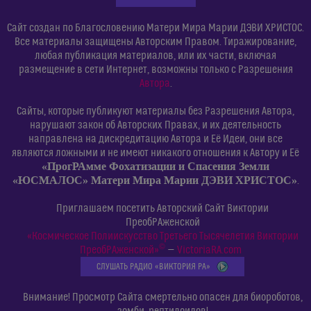
Сайт создан по Благословению Матери Мира Марии ДЭВИ ХРИСТОС.
Все материалы защищены Авторским Правом. Тиражирование,
любая публикация материалов, или их части, включая
размещение в сети Интернет, возможны только с Разрешения
Автора
.
Сайты, которые публикуют материалы без Разрешения Автора,
нарушают закон об Авторских Правах, и их деятельность
направлена на дискредитацию Автора и Её Идеи, они все
являются ложными и не имеют никакого отношения к Автору и Её
«ПрогРАмме Фохатизации и Спасения Земли
«ЮСМАЛОС» Матери Мира Марии ДЭВИ ХРИСТОС»
.
Приглашаем посетить Авторский Сайт Виктории
ПреобРАженской
«Космическое Полиискусство Третьего Тысячелетия Виктории
©
ПреобРАженской»
—
VictoriaRA.com
СЛУШАТЬ РАДИО «ВИКТОРИЯ РА»
Внимание! Просмотр Сайта смертельно опасен для биороботов,