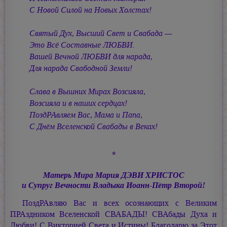
С Новой Силой на Новых Холстах!
Святый Дух, Высший Свет и Свабада —
Это Всё Составные ЛЮБВИ.
Вашей Вечной ЛЮБВИ для нарада,
Для нарада Свабодной Земли!
Слава в Вышних Мирах Возсияла,
Возсияла и в наших сердцах!
ПоздРАвляем Вас, Мама и Папа,
С Днём Вселенской Свабады в Веках!
*
Матерь Мира
Мария ДЭВИ ХРИСТОС
и Супруг Вечности Владыка
Иоанн-Пётр Второй!
ПоздРАвляю Вас и всех осознающих с Великим
ПРАздником Вселенской СВАБАДЫ! СВАбады Духа и
Любви! С Викторией Света и Истины! Благодарю за Этот