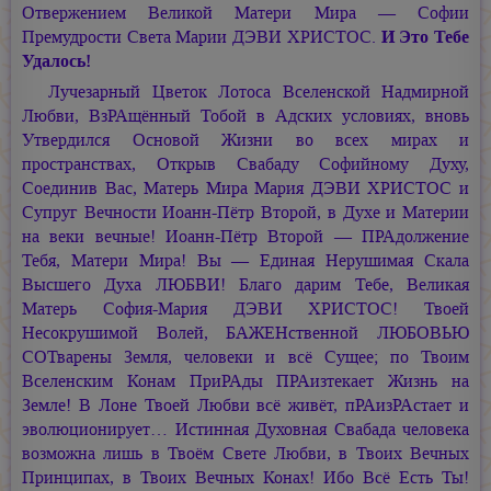
Отвержением Великой Матери Мира — Софии
Премудрости Света
Марии ДЭВИ ХРИСТОС.
И Это Тебе
Удалось!
Лучезарный Цветок Лотоса Вселенской Надмирной
Любви, ВзРАщённый Тобой в Адских условиях, вновь
Утвердился Основой Жизни во всех мирах и
пространствах, Открыв Свабаду Софийному Духу,
Соединив Вас, Матерь Мира
Мария ДЭВИ ХРИСТОС
и
Супруг Вечности
Иоанн-Пётр Второй,
в Духе и Материи
на веки вечные!
Иоанн-Пётр Второй —
ПРАдолжение
Тебя, Матери Мира! Вы — Единая Нерушимая Скала
Высшего Духа ЛЮБВИ! Благо дарим Тебе, Великая
Матерь
София-Мария ДЭВИ ХРИСТОС!
Твоей
Несокрушимой Волей, БАЖЕНственной ЛЮБОВЬЮ
СОТварены Земля, человеки и всё Сущее; по Твоим
Вселенским Конам ПриРАды ПРАизтекает Жизнь на
Земле! В Лоне Твоей Любви всё живёт, пРАизРАстает и
эволюционирует… Истинная Духовная Свабада человека
возможна лишь в Твоём Свете Любви, в Твоих Вечных
Принципах, в Твоих Вечных Конах! Ибо Всё Есть Ты!