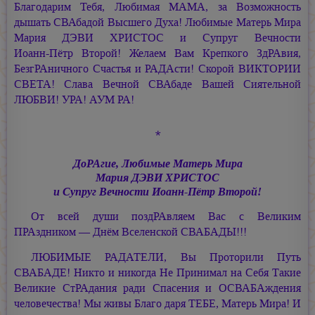
Благодарим Тебя, Любимая МАМА, за Возможность
дышать СВАбадой Высшего Духа! Любимые Матерь Мира
Мария ДЭВИ ХРИСТОС
и Супруг Вечности
Иоанн-Пётр Второй!
Желаем Вам Крепкого ЗдРАвия,
БезгРАничного Счастья и РАДАсти! Скорой ВИКТОРИИ
СВЕТА! Слава Вечной СВАбаде Вашей Сиятельной
ЛЮБВИ! УРА!
АУМ РА!
*
ДоРАгие, Любимые Матерь Мира
Мария ДЭВИ ХРИСТОС
и Супруг Вечности
Иоанн-Пётр Второй!
От всей души поздРАвляем Вас с Великим
ПРАздником — Днём Вселенской СВАБАДЫ!!!
ЛЮБИМЫЕ РАДАТЕЛИ, Вы Проторили Путь
СВАБАДЕ! Никто и никогда Не Принимал на Себя Такие
Великие СтРАдания ради Спасения и ОСВАБАждения
человечества! Мы живы Благо даря ТЕБЕ, Матерь Мира! И