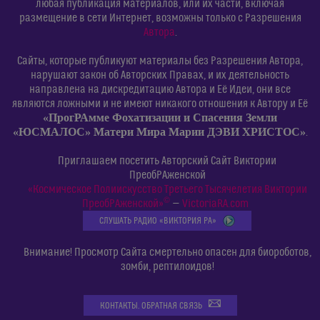
любая публикация материалов, или их части, включая
размещение в сети Интернет, возможны только с Разрешения
Автора
.
Сайты, которые публикуют материалы без Разрешения Автора,
нарушают закон об Авторских Правах, и их деятельность
направлена на дискредитацию Автора и Её Идеи, они все
являются ложными и не имеют никакого отношения к Автору и Её
«ПрогРАмме Фохатизации и Спасения Земли
«ЮСМАЛОС» Матери Мира Марии ДЭВИ ХРИСТОС»
.
Приглашаем посетить Авторский Сайт Виктории
ПреобРАженской
«Космическое Полиискусство Третьего Тысячелетия Виктории
©
ПреобРАженской»
—
VictoriaRA.com
СЛУШАТЬ РАДИО «ВИКТОРИЯ РА»
Внимание! Просмотр Сайта смертельно опасен для биороботов,
зомби, рептилоидов!
КОНТАКТЫ. ОБРАТНАЯ СВЯЗЬ