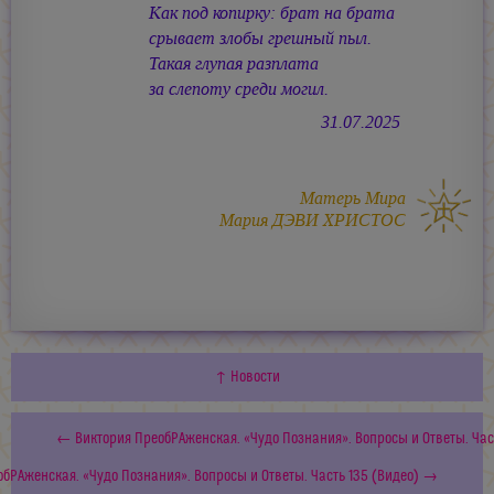
Как под копирку: брат на брата
срывает злобы грешный пыл.
Такая глупая разплата
за слепоту среди могил.
31.07.2025
Матерь Мира
Мария ДЭВИ ХРИСТОС
↑ Новости
← Виктория ПреобРАженская. «Чудо Познания». Вопросы и Ответы. Част
обРАженская. «Чудо Познания». Вопросы и Ответы. Часть 135 (Видео) →