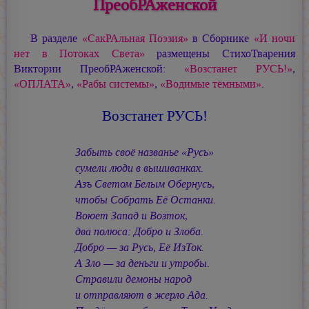
ПреобРАженской
В разделе
«СакРАльная Поэзия»
в Сборнике
«И ночи
нет в Потоках Света»
размещены СтихоТварения
Виктории ПреобРАженской:
«Возстанет РУСЬ!»
,
«ОПЛАТА»
,
«Рабы системы»
,
«Водимые тёмными»
.
Возстанет РУСЬ!
Забыть своё названье «Русь»
сумели люди в вышиванках.
Азъ Светом Белым Обернусь,
чтобы Собрать Её Останки.
Воюет Запад и Возток,
два полюса: Добро и Злоба.
Добро — за Русь, Её ИзТок.
А Зло — за деньги и утробы.
Стравили демоны народ
и отправляют в жерло Ада.