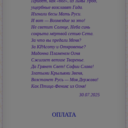
Придёт, как «бог», из Тьмы Урод,
ущербные возславят Гада.
Изгнали бесы Мать Руси.
И вот — Возмездие за это!
Не светит Солнце, Неба синь
сокрыта мёртвой сетью Сета.
За что вы предали Меня?
За КРАсоту и Откровенье?
Мадонна Пламенем Огня
Сжигает ветхое Тваренье.
Да Грянет Свет! Софии Слава!
Златыми Крыльями Звеня,
Возстанет Русь — Моя Держава!
Как Птица-Феникс из Огня!
30.07.2025
ОПЛАТА