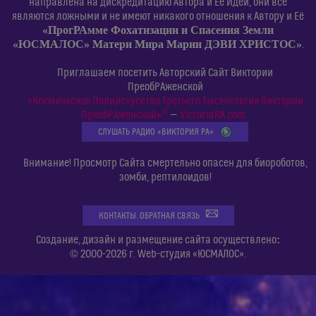
направлена на дискредитацию Автора и Её Идеи, они все
являются ложными и не имеют никакого отношения к Автору и Её
«ПрогРАмме Фохатизации и Спасения Земли
«ЮСМАЛОС» Матери Мира Марии ДЭВИ ХРИСТОС»
.
Приглашаем посетить Авторский Сайт Виктории
ПреобРАженской
«Космическое Полиискусство Третьего Тысячелетия Виктории
©
ПреобРАженской»
—
VictoriaRA.com
СЛУШАТЬ РАДИО «ВИКТОРИЯ РА»
Внимание! Просмотр Сайта смертельно опасен для биороботов,
зомби, рептилоидов!
КОНТАКТЫ. ОБРАТНАЯ СВЯЗЬ
:
Создание, дизайн и размещение сайта осуществлено
© 2000-2026 г. Web-студия «ЮСМАЛОС».