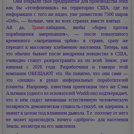
Они открыли своё предприятие для производства этих
как бы «телефончиков» на территории США, где по
информации с того же видео, уже разместили 7500 шаров
«Orb», — больше, чем во всех странах вместе взятых. …
Ай да,
Трамп
-хабадник, якобы «борец против
порабощения американцев», — после показушного
временного «запрещения орбов» в стране, сразу же
перешёл к массовому клеймению населения. Теперь, как
это обычно бывает после внедрения новшества в США,
очевидно станут разпространять их по всей Земле, уже
начиная с 2026 года. Разработчики и главари этой
компании ОБЕЩАЮТ это. Но понятно, что они сами —
это «пешки» в руках инфернальных поработителей
планеты. Например, известная ориентация того же Сэма
Альтмана (одного из основателей Worldcoin) подтверждает,
что в нём сидит меняющая естественную человеческую
полярность демоническая сущность-суккуб, он одержим, а
значит в целом под влиянием дьявола. Т.е. поэтому от него
не может произходить ничего «доброго» для населения
Земли, несмотря на его заявления.