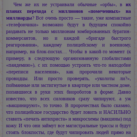
Чем же их не устраивали обычные «орбы», в
их
планах перехода с миллионов «помеченных» на
миллиарды
? Всё очень просто — такие, уже компактные
«телефончики» возможно будут в будущем спокойно
раздавать не только миллионам зомбированных буратин-
коммерсантов, но и каждой «бригаде быстрого
реагирования», каждому полицейскому и военному,
например, на блок-постах.... Чтобы в какой-то момент (к
примеру, в следующую организованную глобалистами
«пандемию»), с их помощью устроить что-то наподобие
«переписи населения», как пророчили некоторые
провидцы. Или просто проверять, «уколоты ли?»,
пойманные или застигнутые в квартире или частном доме,
попавшиеся в руки этих биороботов в форме. Давно
известно, что всех силовиков сразу чипируют, а уж
«вакцинируют», то точно. В пророчествах было сказано,
что полицейское государство будет ловить и НАСИЛЬНО
ставить «печать антихриста» и микросхемы (вакцины) под
кожу. И что они займут все магистральные трассы и будут
стоять блокпосты, где будут чипировать людей прямо на