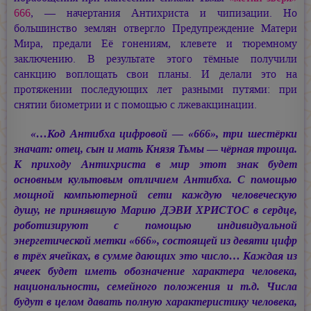
666
, — начертания Антихриста и чипизации. Но
большинство землян отвергло Предупреждение Матери
Мира, предали Её гонениям, клевете и тюремному
заключению. В результате этого тёмные получили
санкцию воплощать свои планы. И делали это на
протяжении последующих лет разными путями: при
снятии биометрии и с помощью с лжевакцинации.
«…Код Антибха цифровой — «666», три шестёрки
значат: отец, сын и мать Князя Тьмы — чёрная троица.
К приходу Антихриста в мир этот знак будет
основным культовым отличием Антибха. С помощью
мощной компьютерной сети каждую человеческую
душу, не принявшую
Марию ДЭВИ ХРИСТОС
в сердце,
роботизируют с помощью индивидуальной
энергетической метки «666», состоящей из девяти цифр
в трёх ячейках, в сумме дающих это число… Каждая из
ячеек будет иметь обозначение характера человека,
национальности, семейного положения и т.д. Числа
будут в целом давать полную характеристику человека,