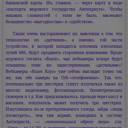
банковской карты. Но, главное, — через карту в виде
«паспорта мирового государства Антихриста». Чтобы
никаких сложностей с этим не было, завлекают
большинство «выгодностью» и «удобством».
Также очень настораживают их заявления о том, что
технологию их «датчиков», а именно, той части
устройства, в которой находится източник изотопных
лучей 666, будут продавать сторонним компаниям. Вроде
игрового гиганта «Razer», чьи вебкамеры вскоре будут
оснащены теми же зашестерёнными «датчиками»!
Вебкамеры «Razer Kiyo» уже сейчас выглядят точно так
же, как обе камеры на Orb-«телефончике». Так что,
потенциально три шестёрки станут излучаться также из
многих видеокамер, фотоаппаратов, биометрических
сканеров и т.д. Как предсказывалось, проходя через кассу в
магазине, покупатель может получить три шестёрки.
Изкусившись из-за претерпеваемого голода, зайдя «лишь
посмотреть», чем там кормят, вошедших в систему
Антихриста, —
«поклонившихся образу зверя»
(см.
«Откр.», гл.14-20), в значении, согласившихся продолжать