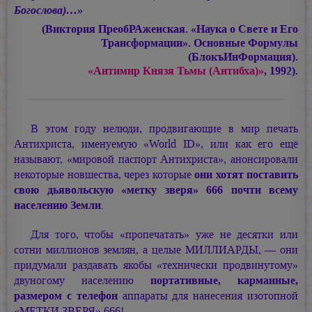
Богослова)…»
(Виктория ПреобРАженская. «Наука о Свете и Его
Трансформации». Основные Формулы
(БлокъИнФормация).
«Антимир Князя Тьмы (Антибха)»
, 1992).
В этом году нелюди, продвигающие в мир печать
Антихриста, именуемую «World ID», или как его ещё
называют, «мировой паспорт Антихриста», анонсировали
некоторые новшества, через которые
они хотят поставить
свою дьявольскую «метку зверя» 666 почти всему
населению Земли
.
Для того, чтобы «пропечатать» уже не десятки или
сотни миллионов землян, а целые МИЛЛИАРДЫ, — они
придумали раздавать якобы «технически продвинутому»
двуногому населению
портативные, карманные,
размером с телефон
аппараты для нанесения изотопной
«МЕТКИ ЗВЕРЯ» 666!