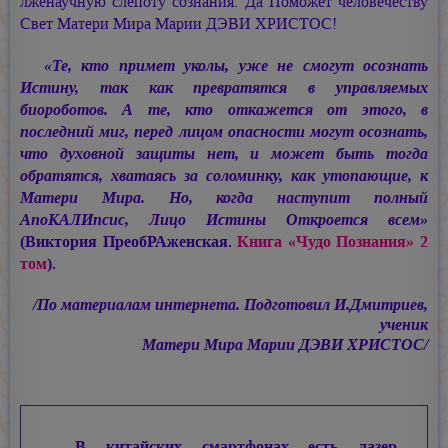
лженаучную слепоту сознания. Да Поможет человечеству
Свет Матери Мира
Марии ДЭВИ ХРИСТОС!
«Те, кто примет уколы, уже не смогут осознать
Истину, так как превратятся в управляемых
биороботов. А те, кто откажется от этого, в
последний миг, перед лицом опасности могут осознать,
что духовной защиты нет, и может быть тогда
обратятся, хватаясь за соломинку, как утопающие, к
Матери Мира. Но, когда наступит полный
АпоКАЛИпсис, Лицо Истины Откроется всем»
(Виктория ПреобРАженская.
Книга «Чудо Познания» 2
том
).
/По материалам интернета. Подготовил И.Дмитриев,
ученик
Матери Мира
Марии ДЭВИ ХРИСТОС/
В китайских смартфонах есть лазер