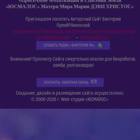
«ПрогРАмме Фохатизации и Спасения Земли
«ЮСМАЛОС» Матери Мира Марии ДЭВИ ХРИСТОС»
.
Приглашаем посетить Авторский Сайт Виктории
ПреобРАженской
«Космическое Полиискусство Третьего Тысячелетия Виктории
©
ПреобРАженской»
—
VictoriaRA.com
СЛУШАТЬ РАДИО «ВИКТОРИЯ РА»
Внимание! Просмотр Сайта смертельно опасен для биороботов,
зомби, рептилоидов!
КОНТАКТЫ. ОБРАТНАЯ СВЯЗЬ
:
Создание, дизайн и размещение сайта осуществлено
© 2000-2026 г. Web-студия «ЮСМАЛОС».