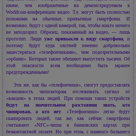
иначе, чем изображённые на демонстрируемом в
Worldcoin-конференции видео. Т.е. могут быть полностью
похожими на обычные, привычные смартфоны. И
возможно, будут с одной камерой, так, чтобы никто ничего
не заподозрил. Образец, показанный на видео, — лишь
прототип. Люди
уже привыкли к виду смартфона
, и
поэтому будут куда охотней именно добровольно
зашестеряться «телефончиками», чем подозрительными
«орбами». Которых также обещают выпустить тысячи. Об
этой опасности всем необходимо быть заранее
предупреждёнными!
Эти же, как бы «телефончики», смогут предоставлять
возможность чипизаторам отслеживать сигнал от
«вакцин» в телах людей. При помощи таких устройств
будут на значительном разстоянии знать, кто
чипирован, а кто нет
. «Телефончики» легко будут
сканировать людей, так же, как сейчас смартфоны
считывают «NFC»-чипы в банковских картах при
безконтактной оплате. Но при этом, с намного большего