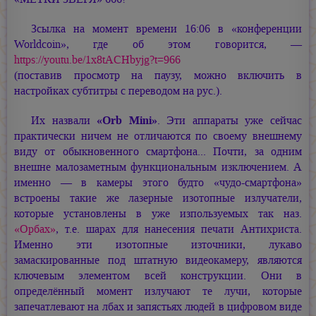
Зсылка на момент времени 16:06 в «конференции
Worldcoin», где об этом говорится, —
https://youtu.be/1x8tACHbyjg?t=966
(поставив просмотр на паузу, можно включить в
настройках субтитры с переводом на рус.).
Их назвали
«Orb Mini»
. Эти аппараты уже сейчас
практически ничем не отличаются по своему внешнему
виду от обыкновенного смартфона... Почти, за одним
внешне малозаметным функциональным изключением. А
именно — в камеры этого будто «чудо-смартфона»
встроены такие же лазерные изотопные излучатели,
которые установлены в уже изпользуемых так наз.
«Орбах»
, т.е. шарах для нанесения печати Антихриста.
Именно эти изотопные източники, лукаво
замаскированные под штатную видеокамеру, являются
ключевым элементом всей конструкции. Они в
определённый момент излучают те лучи, которые
запечатлевают на лбах и запястьях людей в цифровом виде