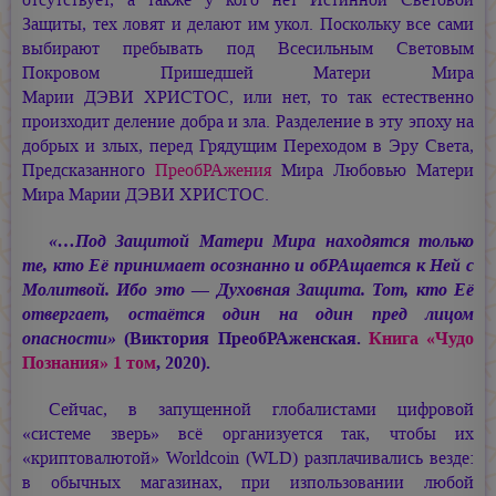
Защиты, тех ловят и делают им укол. Поскольку все сами
выбирают пребывать под Всесильным Световым
Покровом Пришедшей Матери Мира
Марии ДЭВИ ХРИСТОС,
или нет, то так естественно
произходит деление добра и зла. Разделение в эту эпоху на
добрых и злых, перед Грядущим Переходом в Эру Света,
Предсказанного
ПреобРАжения
Мира Любовью Матери
Мира
Марии ДЭВИ ХРИСТОС.
«…Под Защитой Матери Мира находятся только
те, кто Её принимает осознанно и обРАщается к Ней с
Молитвой. Ибо это — Духовная Защита. Тот, кто Её
отвергает, остаётся один на один пред лицом
опасности»
(Виктория ПреобРАженская.
Книга «Чудо
Познания» 1 том
, 2020).
Сейчас, в запущенной глобалистами цифровой
«системе зверь» всё организуется так, чтобы их
«криптовалютой» Worldcoin (WLD) разплачивались везде:
в обычных магазинах, при изпользовании любой