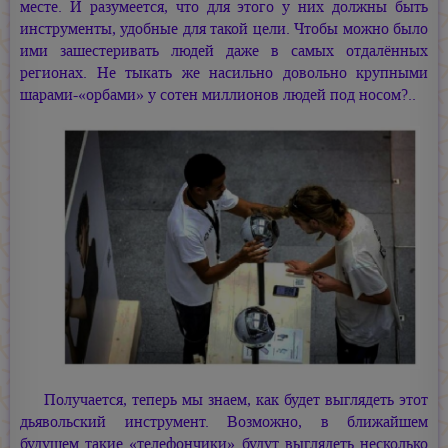
месте. И разумеется, что для этого у них должны быть
инструменты, удобные для такой цели. Чтобы можно было
ими зашестеривать людей даже в самых отдалённых
регионах. Не тыкать же насильно довольно крупными
шарами-«орбами» у сотен миллионов людей под носом?..
Получается, теперь мы знаем, как будет выглядеть этот
дьявольский инструмент. Возможно, в ближайшем
будущем такие «телефончики» будут выглядеть несколько