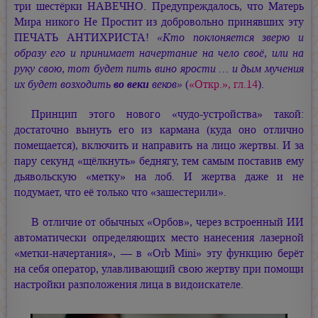
три шестёрки НАВЕЧНО. Предупреждалось, что Матерь
Мира никого Не Простит из добровольно принявших эту
ПЕЧАТЬ АНТИХРИСТА!
«Кто поклоняется зверю и
образу его и принимает начертание на чело своё, или на
руку свою, тот будет пить вино ярости … и дым мучения
их будет возходить
во веки
веков»
(
«Откр.», гл.14
).
Принцип этого нового «чудо-устройства» такой:
достаточно вынуть его из кармана (куда оно отлично
помещается), включить и направить на лицо жертвы. И за
пару секунд «щёлкнуть» беднягу, тем самым поставив ему
дьявольскую «метку» на лоб. И жертва даже и не
подумает, что её только что «зашестерили».
В отличие от обычных «Орбов», через встроенный ИИ
автоматически определяющих место нанесения лазерной
«метки-начертания», — в «Orb Mini» эту функцию берёт
на себя оператор, улавливающий свою жертву при помощи
настройки разположения лица в видоискателе.