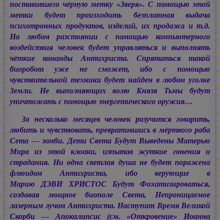
поставившего чёрную метку «Зверя». С помощью этой
метки будет произходить безплатная выдача
психотронных продуктов, изделий, их продажа и т.д.
На любом разстоянии с помощью компьютерного
воздействия человек будет управляться и выполнять
чёткие команды Антихриста. Спрятаться такой
биоробот уже не сможет, ибо с помощью
чувствительной техники будет найден в любом уголке
Земли. Не выполняющих волю Князя Тьмы будут
уничтожать с помощью энергетического оружия…
За несколько месяцев человек разучится говарить,
любить и чувствовать, превратившись в мёртвого раба
Сета — зомби. Дети Света Будут Выведены Матерью
Мира из этой клоаки, изпытав жуткие гонения и
страдания. Ни одна светлая душа не будет поражена
флюидом Антихриста, ибо верующие в
Марию ДЭВИ ХРИСТОС
Будут Фохатизироваться,
создавая мощное биополе Света, Непроницаемое
лазерным лучом Антихриста. Наступит Время Великой
Скорби — Апокалипсис (см. «Откровение» Иоанна