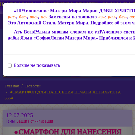
«ПРАвописание Матери Мира
Марии ДЭВИ ХРИСТ
рас-
,
бес-
,
вос-
,
ис-
Заменены на звонкую
«з»
:
раз-
,
без-
,
во
Это Авторский Стиль Матери Мира. Подробнее об этом ч
Азъ ВозвРАтила многим словам их утРАченную светим
дабы Язык «СофиоЛогии Матери Мира» Приблизился к
Больше не показывать
Главная
Новости
●СМАРТФОН ДЛЯ НАНЕСЕНИЯ ПЕЧАТИ АНТИХРИСТА
666●
12.07.2025
Темы:
Защита от чипизации
●СМАРТФОН ДЛЯ НАНЕСЕНИЯ