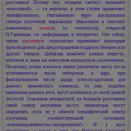
разстояния! Потому что, недаром «метку» называют
«изотопной», — т.е вероятно в этом случае применяют
зашифрованную, считываемую через изследование
спектра излучений маркировку. (Вносимую в генетику
помечаемого
лазером
, по технологии, открытой
П.Гаряевым, см. информацию в интернете). Уже сейчас
такую
изотопную
технологию применяют некоторые
производители для предотвращения подделок бензина или
других товаров. Добавляя комплект разных веществ-
изотопов в лишь им известном процентном соотношении.
Поскольку атомы изотопов имеют различную массу (из-за
отличающегося числа нейтронов в ядре, при
фиксированном числе заряда плюсов-протонов для
данного химического элемента), то они, подобно
маятникам разного веса, могут колебаться со своей разной
частотой. Улавливая аппаратурой на большом разстоянии
такой спектр излучения частот, чипизаторы могут
определять «есть ли у объекта специфический спектр
излучения, соответствующий состоянию
«вакцинированности»-чипирования?». И у кого
отсутствует, а также у кого нет Истинной Световой