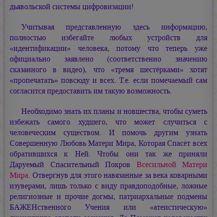
дьявольской системы цифровизации!
Учитывая представленную здесь информацию,
полностью избегайте любых устройств для
«идентификации» человека, потому что теперь уже
официально заявлено (соответственно значению
сказанного в видео), что «тремя шестёрками» хотят
«пропечатать» повсюду и всех. Т.е. если помечаемый сам
согласится предоставить им такую возможность.
Необходимо знать их планы и новшества, чтобы суметь
избежать самого худшего, что может случиться с
человеческим существом. И помочь другим узнать
Совершенную Любовь Матери Мира, Которая Спасёт всех
обратившихся к Ней. Чтобы они так же приняли
Даруемый Спасительный Покров
Всесильной Матери
Мира
. Отвергнув для этого навязанные за века коварными
изуверами, лишь только с виду правдоподобные, ложные
религиозные и прочие догмы, патриархальные подмены
БАЖЕНственного Учения или «атеистическую»