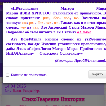
«ПРАвописание Матери Мира
Марии ДЭВИ ХРИСТОС
Отличается от привычного. В
словах приставки:
рас-
,
бес-
,
вос-
,
ис-
Заменены н
звонкую
«з»
:
раз-
,
без-
,
воз-
,
из-
. Также, как и в некоторых
словах:
«о»
на
«а»
. Это Авторский Стиль Матери Мира.
Подробнее об этом читайте в Её Статьях
о Языке
.
Азъ ВозвРАтила многим словам их утРАченную
светимость, кое-где Изменив устоявшееся правописание,
дабы Язык «СофиоЛогии Матери Мира» Приблизился к
ИзНАЧАльному — Сурьскому-Солнечному»
(Виктория ПреобРАженская).
Главная
Новости
СтихоТварение Виктории ПреобРАженской «HAARP включили»
Закрыть
Больше не показывать
14.04.2025
Темы:
Поэзия Матери Мира
СтихоТварение Виктории