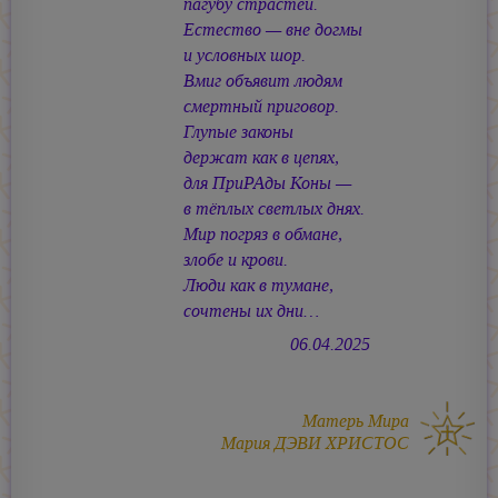
пагубу страстей.
Естество — вне догмы
и условных шор.
Вмиг объявит людям
смертный приговор.
Глупые законы
держат как в цепях,
для ПриРАды Коны —
в тёплых светлых днях.
Мир погряз в обмане,
злобе и крови.
Люди как в тумане,
сочтены их дни…
06.04.2025
Матерь Мира
Мария ДЭВИ ХРИСТОС