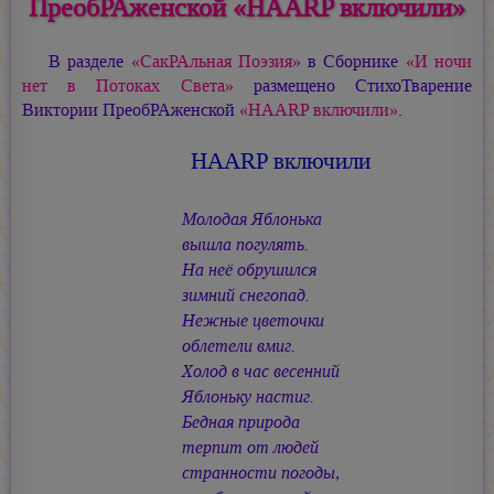
ПреобРАженской «HAARP включили»
В разделе
«СакРАльная Поэзия»
в Сборнике
«И ночи
нет в Потоках Света»
размещено СтихоТварение
Виктории ПреобРАженской
«HAARP включили»
.
HAARP включили
Молодая Яблонька
вышла погулять.
На неё обрушился
зимний снегопад.
Нежные цветочки
облетели вмиг.
Холод в час весенний
Яблоньку настиг.
Бедная природа
терпит от людей
странности погоды,