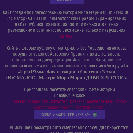
Сайт создан по Благословению Матери Мира Марии ДЭВИ ХРИСТОС.
Все материалы защищены Авторским Правом. Тиражирование,
любая публикация материалов, или их части, включая
размещение в сети Интернет, возможны только с Разрешения
Автора
.
Сайты, которые публикуют материалы без Разрешения Автора,
нарушают закон об Авторских Правах, и их деятельность
направлена на дискредитацию Автора и Её Идеи, они все
являются ложными и не имеют никакого отношения к Автору и Её
«ПрогРАмме Фохатизации и Спасения Земли
«ЮСМАЛОС» Матери Мира Марии ДЭВИ ХРИСТОС»
.
Приглашаем посетить Авторский Сайт Виктории
ПреобРАженской
«Космическое Полиискусство Третьего Тысячелетия Виктории
©
ПреобРАженской»
—
VictoriaRA.com
СЛУШАТЬ РАДИО «ВИКТОРИЯ РА»
Внимание! Просмотр Сайта смертельно опасен для биороботов,