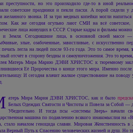
аи преступности, но это произходило где-то в иной реаль
чали советские праздники и пекли пасхи. А порой сидели у 
и желанного звонка. И за три медных копейки могли напитьс
пом. Как же сегодня огульно лают СМИ на всё советское,
веческие лица живущих в СССР. Старые кадры и фильмы можно 
 и Земля. Сегодняшние лица, в основной своей массе — 
ыбчивые, злые, озабоченные, завистливые, с искусственно п
я печать легла на людей после 93-го года. Это то самое время,
тный отсчёт в сторону бездны и самоуничтожения. Это то время
лея Матерь Мира
Марию ДЭВИ ХРИСТОС
к тюремному закл
лнившиеся Её Пророчества о конце этого мира. Именно после 
ительницу. И сегодня влачит жалкое существование на поводу
д.
М
атерь Мира
Мария ДЭВИ ХРИСТОС,
как и было
предск
Белых Одеждах Святости и Чистоты и Повела за Собой — д
Убедительно. И тогда псы «системы Зверь» начали св
дарственная машина по подавлению всякого инакомыслия на «
, стало началом геноцида славян. Мировая Женственность 
ала Верный Путь к Спасению человеческих жизней и душ. Но 