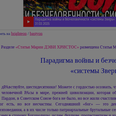
Парадигма войны и безчеловечности «системы Зверь».
31.03.2025
brighteon
/
bastyon
еть на
 Разделе
«Статьи
Марии ДЭВИ ХРИСТОС»
размещена Статья М
Парадигма войны и безч
«системы Звер
дРАвствуйте, шестидесятники! Можете с гордостью осознать, 
человечной РАсы в мире, прежней цивилизации, которая об
Пардон, в Советском Союзе бога не было, но все жили счастли
г есть, но все несчастны. Сегодняшний «бог» — это ден
изповедания, а в их числе только патриархальные брутальные с
гами в сторону Богородицы, ислам, буддизм, протестантизм и иж