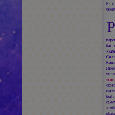
Её и
бред
наре
бага
УкРА
Солн
Вопл
Преб
упра
«сис
скот
насе
бой»
само
зомб
обло