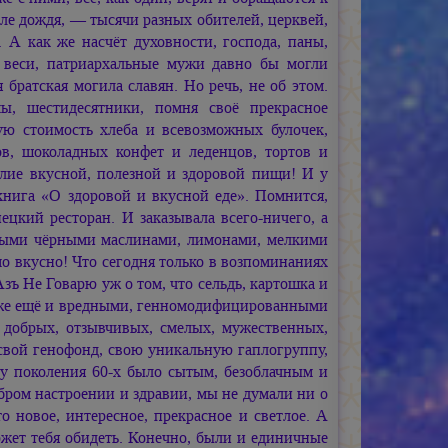
сле дождя, — тысячи разных обителей, церквей,
 А как же насчёт духовности, господа, паны,
и веси, патриархальные мужи давно бы могли
 братская могила славян. Но речь, не об этом.
ы, шестидесятники, помня своё прекрасное
ную стоимость хлеба и всевозможных булочек,
в, шоколадных конфет и леденцов, тортов и
лие вкусной, полезной и здоровой пищи! И у
книга «О здоровой и вкусной еде». Помнится,
цкий ресторан. И заказывала всего-ничего, а
ными чёрными маслинами, лимонами, мелкими
мо вкусно! Что сегодня только в возпоминаниях
зъ Не Говарю уж о том, что сельдь, картошка и
у же ещё и вредными, генномодифицированными
я добрых, отзывчивых, смелых, мужественных,
 свой генофонд, свою уникальную гаплогруппу,
 у поколения 60-х было сытым, безоблачным и
бром настроении и здравии, мы не думали ни о
 новое, интересное, прекрасное и светлое. А
ожет тебя обидеть. Конечно, были и единичные