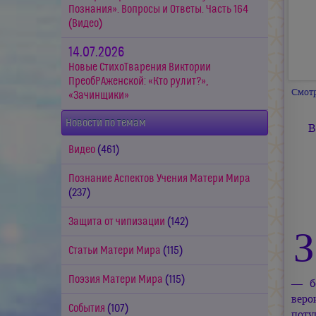
Познания». Вопросы и Ответы. Часть 164
(Видео)
14.07.2026
Новые СтихоТварения Виктории
ПреобРАженской: «Кто рулит?»,
Смотр
«Зачинщики»
Новости по темам
В
Видео
(461)
Познание Аспектов Учения Матери Мира
(237)
Защита от чипизации
(142)
З
Статьи Матери Мира
(115)
Поэзия Матери Мира
(115)
— бо
веро
События
(107)
поту