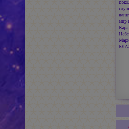
поко
слуш
капи
мир 
Кара
Небе
Мар
БЛА