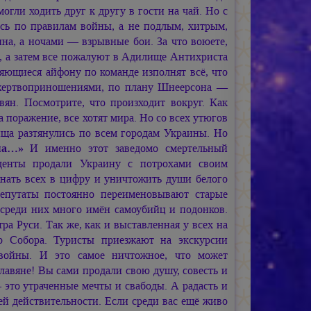
огли ходить друг к другу в гости на чай. Но с
сь по правилам войны, а не подлым, хитрым,
на, а ночами — взрывные бои. За что воюете,
в, а затем все пожалуют в Адилище Антихриста
яющиеся айфону по команде изполнят всё, что
жертвоприношениями, по плану Шнеерсона —
вян. Посмотрите, что произходит вокруг. Как
 поражение, все хотят мира. Но со всех утюгов
ища разтянулись по всем городам Украины. Но
ша…»
И именно этот заведомо смертельный
иденты продали Украину с потрохами своим
гнать всех в цифру и уничтожить души белого
депутаты постоянно переименовывают старые
 среди них много имён самоубийц и подонков.
ра Руси. Так же, как и выставленная у всех на
го Собора. Туристы приезжают на экскурсии
 войны. И это самое ничтожное, что может
славяне! Вы сами продали свою душу, совесть и
— это утраченные мечты и свабоды. А радасть и
й действительности. Если среди вас ещё живо