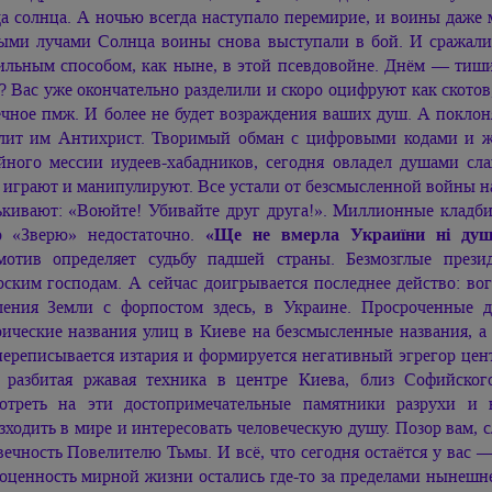
да солнца. А ночью всегда наступало перемирие, и воины даже м
ыми лучами Солнца воины снова выступали в бой. И сражали
ильным способом, как ныне, в этой псевдовойне. Днём — тиши
? Вас уже окончательно разделили и скоро оцифруют как ското
ечное пмж. И более не будет возраждения ваших душ. А поклон
лит им Антихрист. Творимый обман с цифровыми кодами и 
йного мессии иудеев-хабадников, сегодня овладел душами сла
 играют и манипулируют. Все устали от безсмысленной войны на
ькивают: «Воюйте! Убивайте друг друга!». Миллионные кладб
о «Зверю» недостаточно.
«Ще не вмерла Украиїни ні ду
мотив определяет судьбу падшей страны. Безмозглые през
рским господам. А сейчас доигрывается последнее действо: во
ления Земли с форпостом здесь, в Украине. Просроченные 
рические названия улиц в Киеве на безсмысленные названия, а
переписывается изтария и формируется негативный эгрегор цент
 разбитая ржавая техника в центре Киева, близ Софийско
отреть на эти достопримечательные памятники разрухи и
зходить в мире и интересовать человеческую душу. Позор вам, 
вечность Повелителю Тьмы. И всё, что сегодня остаётся у вас 
оценность мирной жизни остались где-то за пределами нынешне