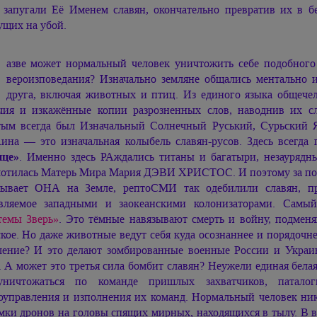
 запугали Её Именем славян, окончательно превратив их в б
ущих на убой.
Р
азве может нормальный человек уничтожить себе подобного 
вероизповедания? Изначально земляне общались ментально
друга, включая животных и птиц. Из единого языка общечел
чия и изкажённые копии разрозненных слов, наводнив их 
тым всегда был Изначальный Солнечный Руський, Сурьский 
ина — это изначальная колыбель славян-русов. Здесь всегд
це»
. Именно здесь РАждались титаны и багатыри, незаурядн
отилась Матерь Мира
Мария ДЭВИ ХРИСТОС.
И поэтому за по
ывает ОНА на Земле, рептоСМИ так одебилили славян, пр
вляемое западными и заокеанскими колонизаторами. Самы
темы Зверь»
. Это тёмные навязывают смерть и войну, подменя
ское. Но даже животные ведут себя куда осознаннее и порядоч
ление? И это делают зомбированные военные России и Украин
. А может это третья сила бомбит славян? Неужели единая бела
уничтожаться по команде пришлых захватчиков, паталог
оуправления и изполнения их команд. Нормальный человек нико
мки дронов на головы спящих мирных, находящихся в тылу. В ве