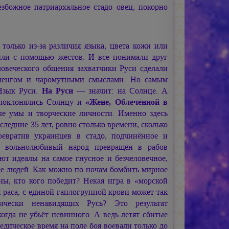
езбожное патриархальное стадо овец, покорно
только из-за различия языка, цвета кожи или
 или с помощью жестов. И все понимали друг
овеческого общения захватчики Руси сделали
сленгом и чаромутными смыслами. Но самым
Язык Руси.
На Руси
— значит: на Солнце. А
а поклонялись Солнцу и
«Жене, Облечённой в
ые умы и творческие личности. Именно здесь
следние 35 лет, ровно столько времени, сколько
евратив украинцев в стадо, подчинённое и
й вольнолюбивый народ превращён в рабов
ют идеалы на самое гнусное и безчеловечное,
нее людей. Как можно по ночам бомбить мирное
ы, кто кого победит? Некая игра в «морской
я раса, с единой гаплогруппой крови может так
ически ненавидящих Русь? Это результат
гда не убьёт невинного. А ведь летят сбитые
дическое время на поле боя воевали только до