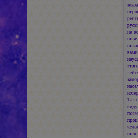
захо
перв
репт
русы
на в
пове
поко
вами
наус
этог
лейт
замо
насе
изта
Так 
виду
посм
прои
чело
полн