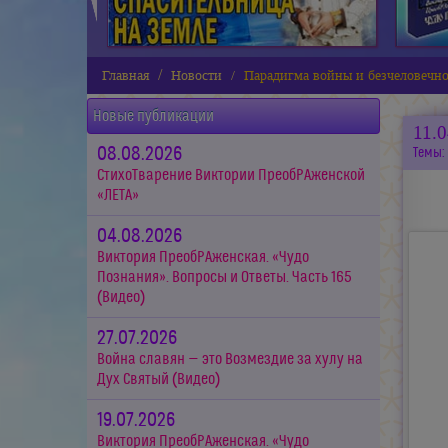
Главная
Новости
Парадигма войны и безчеловечно
Новые публикации
11.
08.08.2026
Темы:
СтихоТварение Виктории ПреобРАженской
«ЛЕТА»
04.08.2026
Виктория ПреобРАженская. «Чудо
Познания». Вопросы и Ответы. Часть 165
(Видео)
27.07.2026
Война славян — это Возмездие за хулу на
Дух Святый (Видео)
19.07.2026
Виктория ПреобРАженская. «Чудо