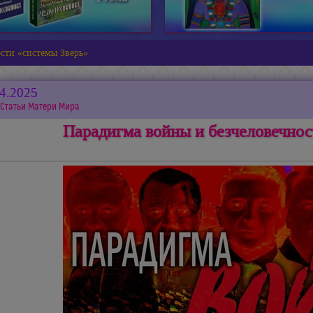
сти «системы Зверь»
04.2025
Статьи Матери Мира
Парадигма войны и безчеловечнос