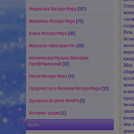
Отцу
Медиатека Матери Мира
(107)
мона
«хоз
Живопись Матери Мира
(76)
созд
Речь
Книги Матери Мира
(36)
безз
моло
Журналы «Виктория РА»
(29)
моро
Космическая Музыка Виктории
кажд
ПреобРАженской
(22)
Моя 
сбор
Песни Матери Мира
(11)
кусо
можн
Пророчества о Явлении Матери Мира
(10)
всяк
прод
Духовные Встречи-ВечеРА
(9)
чело
свою
Интернет-радио
(5)
волш
чём 
Архив
домо