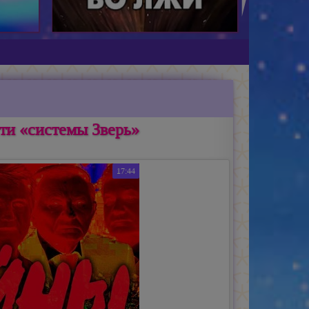
ти «системы Зверь»
17:44