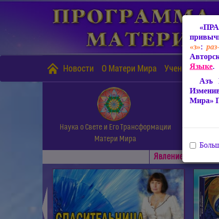
«ПРА
привычн
«з»
:
раз
Авторск
Языке
.
Новости
О Матери Мира
Учение Матери
Азъ 
Измени
Мира» 
Наука о Свете и Его Трансформации
Матери Мира
Больш
Явлениe Матери М
◄