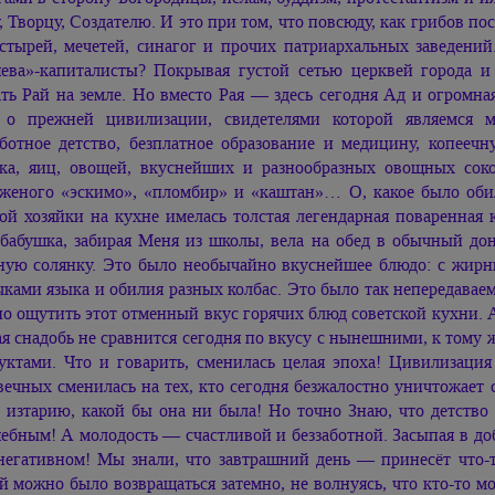
, Творцу, Создателю. И это при том, что повсюду, как грибов по
стырей, мечетей, синагог и прочих патриархальных заведений.
яева»-капиталисты? Покрывая густой сетью церквей города 
ать Рай на земле. Но вместо Рая — здесь сегодня Ад и огромная
 о прежней цивилизации, свидетелями которой являемся м
аботное детство, безплатное образование и медицину, копееч
ка, яиц, овощей, вкуснейших и разнообразных овощных соко
женого «эскимо», «пломбир» и «каштан»… О, какое было оби
ой хозяйки на кухне имелась толстая легендарная поваренная 
бабушка, забирая Меня из школы, вела на обед в обычный доне
ную солянку. Это было необычайно вкуснейшее блюдо: с жир
чками языка и обилия разных колбас. Это было так непередавае
о ощутить этот отменный вкус горячих блюд советской кухни. А
ая снадобь не сравнится сегодня по вкусу с нынешними, к том
уктами. Что и говарить, сменилась целая эпоха! Цивилизаци
вечных сменилась на тех, кто сегодня безжалостно уничтожает
 изтарию, какой бы она ни была! Но точно Знаю, что детство
ебным! А молодость — счастливой и беззаботной. Засыпая в до
негативном! Мы знали, что завтрашний день — принесёт что-то
й можно было возвращаться затемно, не волнуясь, что кто-то м