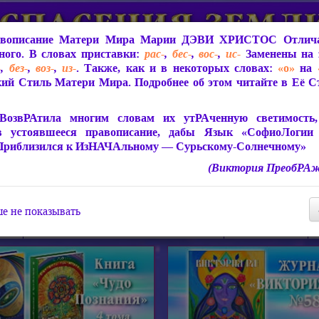
вописание Матери Мира
Марии ДЭВИ ХРИСТОС
Отлича
ого. В словах приставки:
рас-
,
бес-
,
вос-
,
ис-
Заменены на 
-
,
без-
,
воз-
,
из-
. Также, как и в некоторых словах:
«о»
на
ий Стиль Матери Мира. Подробнее об этом читайте в Её 
 Мира
О ПрогРАмме «ЮСМАЛОС»
Библиотека
Защит
ВозвРАтила многим словам их утРАченную светимость, 
в устоявшееся правописание, дабы Язык «СофиоЛогии
Приблизился к ИзНАЧАльному — Сурьскому-Солнечному»
(Виктория ПреобРАж
СофиоЛогия Матери Мира
Живое Слово Матери Мир
Статьи, Книги, Видео, Аудио 
е не показывать
ира
Пророчества о Явлении Матери Мира
Молитва Света