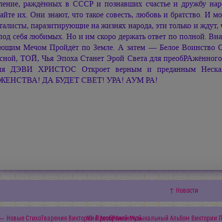
ление, раждённых в СССР и познавших счастье и дружбу нар
айте их. Они знают, что такое совесть, любовь и братство. И м
талисты, паразитирующие на жизнях народа, эти только и ждут,
под себя любимых. Но и им скоро держать ответ по полной. Вн
ющим Мечом Пройдёт по Земле. А затем — Белое Воинство О
сной, ТОЙ, Чья Эпоха Станет Эрой Света для преобРАжённого
ия ДЭВИ ХРИСТОС
Откроет верным и преданным Неска
ЖЕНСТВА! ДА БУДЕТ СВЕТ! УРА!
АУМ РА!
↑ Новости
← Новые СтихоТварения Виктории ПреобРАженской
43-й Авторский Музыкальный Альбом Виктории 