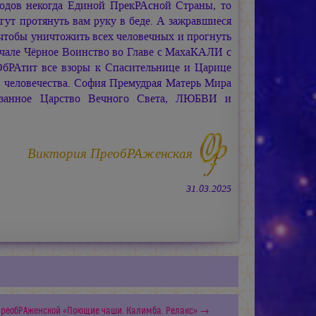
одов некогда Единой ПрекРАсной Страны, то
огут протянуть вам руку в беде. А зажравшиеся
 чтобы уничтожить всех человечных и прогнуть
ачале Чёрное Воинство во Главе с МахаКАЛИ с
бРАтит все взоры к Спасительнице и Царице
 человечества. София Премудрая Матерь Мира
занное Царство Вечного Света, ЛЮБВИ и
Виктория ПреобРАженская
31.03.2025
ПреобРАженской «Поющие чаши. Калимба. Релакс» →