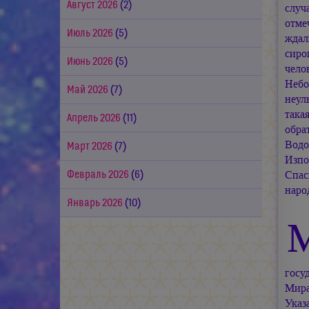
Август 2026
(2)
случ
отме
Июль 2026
(5)
ждал
сиро
Июнь 2026
(5)
чело
Небо
Май 2026
(7)
неул
така
Апрель 2026
(11)
обра
Водо
Март 2026
(7)
Изпо
Спас
Февраль 2026
(6)
наро
Январь 2026
(10)
госу
Мира
Указ