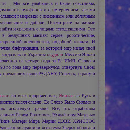
ности… Мы все улыбались и были счастливы,
домашних телефонов и с нетерпением, часами
я сладкой газировки с лимонным или яблочным
 человечное и доброе. Посмотрите на живые
найти и сравнить с лицами сегодняшними. Это
в бездушных масках: серые, роботические,
ерекроенной внешностью, подобной клонам. И
точка бифуркации
, за которой мир начал свой
, когда власти Украины
осудили
Мессию Эпохи
ючению на четыре года за Её ИМЯ, Слово и
93-го года мир перевернулся, отвергнув Свою
 у предавших свою РАДАНУ, Совесть, страну и
азано
во всех пророчествах,
Явилась
в Русь в
есятки тысяч славян. Её Слово Было Сильно и
ою оголтелую травлю. Всё, что отработала
Великом Белом Братстве», РАждённом Матерью
в Лице Матери Мира
Марии ДЭВИ ХРИСТОС
тёмные прислужники «системы Зверь» оболгали