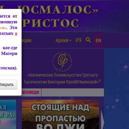
ется от
звонкую
«а»
. Это
Статьях
о
а от чипизации
Архив
EN
кое-где
 Матери
енская).
а.
«Космическое Полиискусство Третьего
©
и др.
Тысячелетия
Виктории ПреобРАженской»
Закрыть
Основные
Заповеди
►