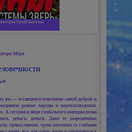
 Виктория ПреобРАженская.
атери Мира.
еловечности
ь»
что вы — оставшееся поколение самой доброй и
ъединяла разные народы и вероизповедания.
во. А сегодня в мире глобального империализма
ьги, деньги, деньги. Даже те разрешённые
екты: православные, греко-католики со слабыми
е с ними, все, как один, верят и обращаются к