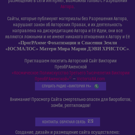
размещение в сети Интернет, возможны только с Разрешения
Автора
.
Сайты, которые публикуют материалы без Разрешения Автора,
нарушают закон об Авторских Правах, и их деятельность
направлена на дискредитацию Автора и Её Идеи, они все
являются ложными и не имеют никакого отношения к Автору и Её
«ПрогРАмме Фохатизации и Спасения Земли
«ЮСМАЛОС» Матери Мира Марии ДЭВИ ХРИСТОС»
.
Приглашаем посетить Авторский Сайт Виктории
ПреобРАженской
«Космическое Полиискусство Третьего Тысячелетия Виктории
©
ПреобРАженской»
—
VictoriaRA.com
СЛУШАТЬ РАДИО «ВИКТОРИЯ РА»
Внимание! Просмотр Сайта смертельно опасен для биороботов,
зомби, рептилоидов!
КОНТАКТЫ. ОБРАТНАЯ СВЯЗЬ
:
Создание, дизайн и размещение сайта осуществлено