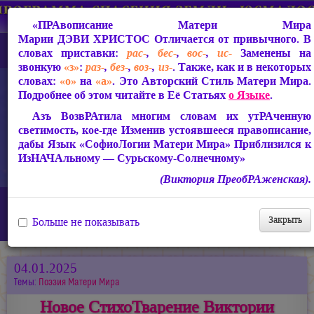
«ПРАвописание Матери Мира
Марии ДЭВИ ХРИСТОС
Отличается от привычного. В
словах приставки:
рас-
,
бес-
,
вос-
,
ис-
Заменены на
звонкую
«з»
:
раз-
,
без-
,
воз-
,
из-
. Также, как и в некоторых
словах:
«о»
на
«а»
. Это Авторский Стиль Матери Мира.
Подробнее об этом читайте в Её Статьях
о Языке
.
Азъ ВозвРАтила многим словам их утРАченную
светимость, кое-где Изменив устоявшееся правописание,
дабы Язык «СофиоЛогии Матери Мира» Приблизился к
ИзНАЧАльному — Сурьскому-Солнечному»
(Виктория ПреобРАженская).
Главная
Новости
Новое СтихоТварение Виктории ПреобРАженской «Ночной
Закрыть
Больше не показывать
Стих»
04.01.2025
Темы:
Поэзия Матери Мира
Новое СтихоТварение Виктории