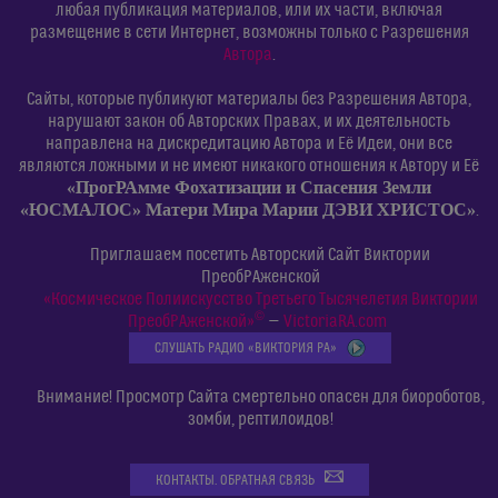
любая публикация материалов, или их части, включая
размещение в сети Интернет, возможны только с Разрешения
Автора
.
Сайты, которые публикуют материалы без Разрешения Автора,
нарушают закон об Авторских Правах, и их деятельность
направлена на дискредитацию Автора и Её Идеи, они все
являются ложными и не имеют никакого отношения к Автору и Её
«ПрогРАмме Фохатизации и Спасения Земли
«ЮСМАЛОС» Матери Мира Марии ДЭВИ ХРИСТОС»
.
Приглашаем посетить Авторский Сайт Виктории
ПреобРАженской
«Космическое Полиискусство Третьего Тысячелетия Виктории
©
ПреобРАженской»
—
VictoriaRA.com
СЛУШАТЬ РАДИО «ВИКТОРИЯ РА»
Внимание! Просмотр Сайта смертельно опасен для биороботов,
зомби, рептилоидов!
КОНТАКТЫ. ОБРАТНАЯ СВЯЗЬ