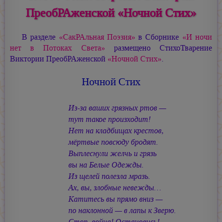
ПреобРАженской «Ночной Стих»
В разделе
«СакРАльная Поэзия»
в Сборнике
«И ночи
нет в Потоках Света»
размещено СтихоТварение
Виктории ПреобРАженской
«Ночной Стих»
.
Ночной Стих
Из-за ваших грязных ртов —
тут такое произходит!
Нет на кладбищах крестов,
мёртвые повсюду бродят.
Выплеснули желчь и грязь
вы на Белые Одежды.
Из щелей полезла мразь.
Ах, вы, злобные невежды…
Катитесь вы прямо вниз —
по наклонной — в лапы к Зверю.
Стоп, война! Остановись!