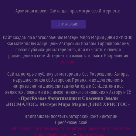
:
Архивная версия Сайта
для просмотра без Интернета
СКАЧАТЬ САЙТ
Сайт создан по Благословению Матери Мира Марии ДЭВИ ХРИСТОС.
Все материалы защищены Авторским Правом. Тиражирование,
любая публикация материалов, или их части, включая
размещение в сети Интернет, возможны только с Разрешения
Автора
.
Сайты, которые публикуют материалы без Разрешения Автора,
нарушают закон об Авторских Правах, и их деятельность
направлена на дискредитацию Автора и Её Идеи, они все
являются ложными и не имеют никакого отношения к Автору и Её
«ПрогРАмме Фохатизации и Спасения Земли
«ЮСМАЛОС» Матери Мира Марии ДЭВИ ХРИСТОС»
.
Приглашаем посетить Авторский Сайт Виктории
ПреобРАженской
«Космическое Полиискусство Третьего Тысячелетия Виктории
©
ПреобРАженской»
—
VictoriaRA.com