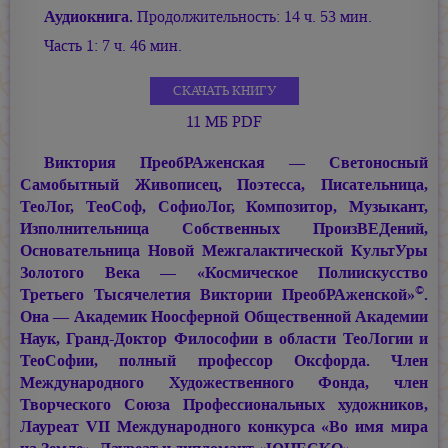
Аудиокнига.
Продолжительность: 14 ч. 53 мин.
Часть 1: 7 ч. 46 мин.
СКАЧАТЬ КНИГУ
11 МБ PDF
Виктория ПреобРАженская — Светоносный
Самобытный Живописец, Поэтесса, Писательница,
ТеоЛог, ТеоСоф, СофиоЛог, Композитор, Музыкант,
Изполнительница Собственных ПроизВЕДений,
Основательница Новой Межгалактической КультУры
Золотого Века — «Космическое Полиискусство
©
Третьего Тысячелетия Виктории ПреобРАженской»
.
Она — Академик Ноосферной Общественной Академии
Наук, Гранд-Доктор Философии в области ТеоЛогии и
ТеоСофии, полный профессор Оксфорда. Член
Международного Художественного Фонда, член
Творческого Союза Профессиональных художников,
Лауреат VII Международного конкурса «Во имя мира