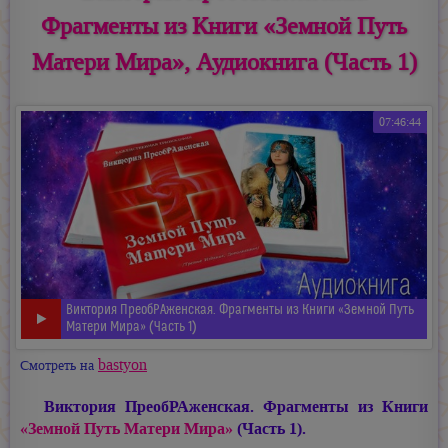
Фрагменты из Книги «Земной Путь
Матери Мира», Аудиокнига (Часть 1)
07:46:44
Виктория ПреобРАженская. Фрагменты из Книги «Земной Путь
Матери Мира» (Часть 1)
bastyon
Смотреть на
Виктория ПреобРАженская. Фрагменты из Книги
«Земной Путь Матери Мира»
(Часть 1).