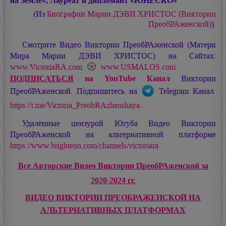
на Земле», Лауреат и дипломант «ЮНЕСКО»
(Из
Биографии
Марии ДЭВИ ХРИСТОС
(Виктории
ПреобРАженской)
).
Смотрите Видео Виктории ПреобРАженской (Матери
Мира
Марии ДЭВИ ХРИСТОС
) на Сайтах:
www.VictoriaRA.com
www.USMALOS.com
.
ПОДПИСАТЬСЯ
на YouTube Канал
Виктории
ПреобРАженской. Подпишитесь на
Telegram Канал
https://t.me/Victoria_PreobRAzhenskaya
.
Удалённые цензурой Ютуба Видео Виктории
ПреобРАженской на альтернативной платформе
https://www.brighteon.com/channels/victoriara
Все Авторские Видео Виктории ПреобРАженской за
2020-2024 гг.
ВИДЕО ВИКТОРИИ ПРЕОБРАЖЕНСКОЙ НА
АЛЬТЕРНАТИВНЫХ ПЛАТФОРМАХ