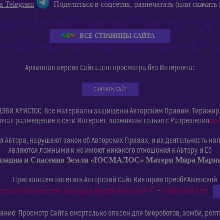
а Telegram
Поделиться в соцсетях, разпечатать (или скачать 
ВСЕ СТРАНИЦЫ САЙТА
:
Архивная версия Сайта
для просмотра без Интернета
СКАЧАТЬ САЙТ
ДЭВИ ХРИСТОС. Все материалы защищены Авторским Правом. Тиражиров
ючая размещение в сети Интернет, возможны только с Разрешения
Ав
 Автора, нарушают закон об Авторских Правах, и их деятельность нап
являются ложными и не имеют никакого отношения к Автору и Её
изации и Спасения Земли «ЮСМАЛОС» Матери Мира Мар
Приглашаем посетить Авторский Сайт Виктории ПреобРАженской
©
ретьего Тысячелетия Виктории ПреобРАженской»
—
VictoriaRA.com
ние! Просмотр Сайта смертельно опасен для биороботов, зомби, репт