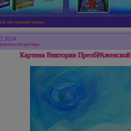
ой «На границах миров»
12.2024
Живопись Матери Мира
Картина Виктории ПреобРАженской 