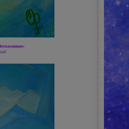
Несказанные»
0х40