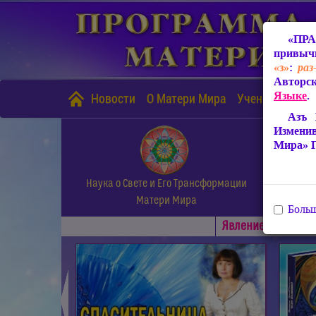
«ПРА
привычн
«з»
:
раз
Авторск
Языке
.
Новости
О Матери Мира
Учение Матери
Азъ 
Измени
Мира» 
Наука о Свете и Его Трансформации
Матери Мира
Больш
Явлениe Матери М
◄