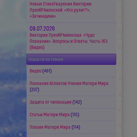
Новые СтихоТварения Виктории
ПреобРАженской: «Кто рулит?»,
«Зачинщики»
09.07.2026
Виктория ПреобРАженская. «Чудо
Познания». Вопросы и Ответы. Часть 163
(Видео)
Новости по темам
Видео
(461)
Познание Аспектов Учения Матери Мира
(237)
Защита от чипизации
(142)
Статьи Матери Мира
(115)
Поэзия Матери Мира
(114)