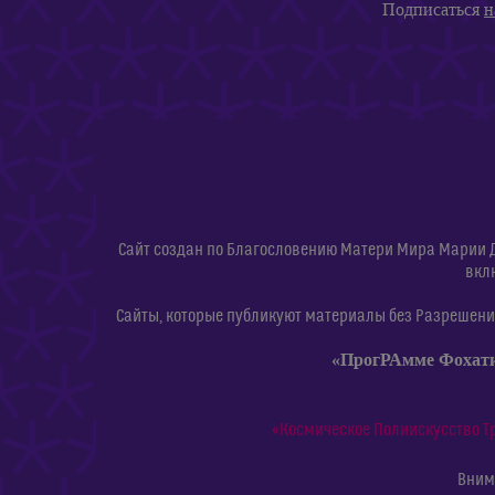
Подписаться
н
Сайт создан по Благословению Матери Мира Марии 
вкл
Сайты, которые публикуют материалы без Разрешения
«ПрогРАмме Фохат
«Космическое Полиискусство Т
Внима