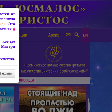
ется от
звонкую
«а»
. Это
Статьях
о
а от чипизации
Архив
EN
кое-где
 Матери
енская).
а.
«Космическое Полиискусство Третьего
©
и др.
Тысячелетия
Виктории ПреобРАженской»
Закрыть
Основные
Заповеди
►