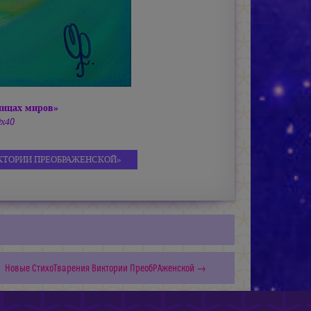
ницах миров»
0х40
КТОРИИ ПРЕОБРАЖЕНСКОЙ»
Новые СтихоТварения Виктории ПреобРАженской →