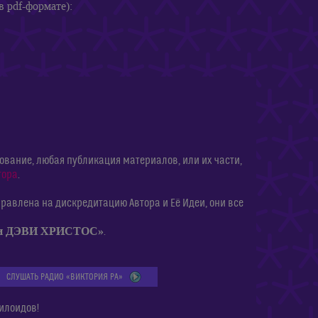
в pdf-формате):
ание, любая публикация материалов, или их части,
тора
.
равлена на дискредитацию Автора и Её Идеи, они все
ии ДЭВИ ХРИСТОС»
.
СЛУШАТЬ РАДИО «ВИКТОРИЯ РА»
илоидов!