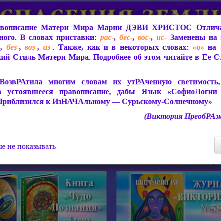
вописание Матери Мира
Марии ДЭВИ ХРИСТОС
Отлича
ого. В словах приставки:
рас-
,
бес-
,
вос-
,
ис-
Заменены на 
-
,
без-
,
воз-
,
из-
. Также, как и в некоторых словах:
«о»
на
ий Стиль Матери Мира. Подробнее об этом читайте в Её 
 Мира
О ПрогРАмме «ЮСМАЛОС»
Библиотека
Защит
ВозвРАтила многим словам их утРАченную светимость, 
в устоявшееся правописание, дабы Язык «СофиоЛогии
Приблизился к ИзНАЧАльному — Сурьскому-Солнечному»
(Виктория ПреобРАж
СофиоЛогия Матери Мира
Живое Слово Матери Мир
Статьи, Книги, Видео, Аудио 
е не показывать
ира
Пророчества о Явлении Матери Мира
Молитва Света