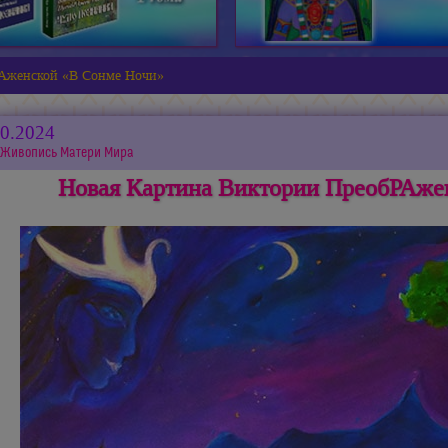
РАженской «В Сонме Ночи»
10.2024
Живопись Матери Мира
Новая Картина Виктории ПреобРАже