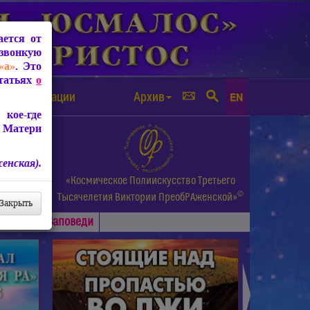
ется от
звонкую
«а»
. Это
Статьях
о
а от чипизации
Архив
EN
кое-где
 Матери
енская).
а.
«Космическое Полиискусство Третьего
©
и др.
Тысячелетия
Виктории ПреобРАженской»
Закрыть
Основные
Заповеди
►