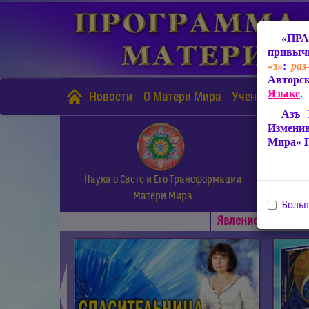
«ПРА
привычн
«з»
:
раз
Авторск
Языке
.
Новости
О Матери Мира
Учение Матери
Азъ 
Измени
Мира» 
Наука о Свете и Его Трансформации
Матери Мира
Больш
Явлениe Матери М
◄