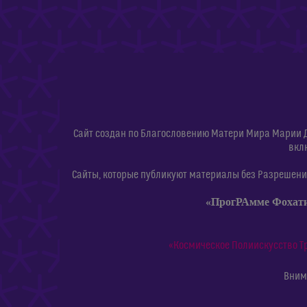
Сайт создан по Благословению Матери Мира Марии 
вкл
Сайты, которые публикуют материалы без Разрешения
«ПрогРАмме Фохат
«Космическое Полиискусство Т
Внима