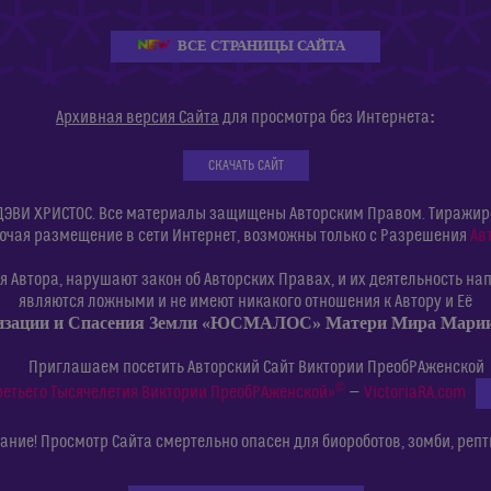
ВСЕ СТРАНИЦЫ САЙТА
:
Архивная версия Сайта
для просмотра без Интернета
СКАЧАТЬ САЙТ
ДЭВИ ХРИСТОС. Все материалы защищены Авторским Правом. Тиражиров
ючая размещение в сети Интернет, возможны только с Разрешения
Ав
 Автора, нарушают закон об Авторских Правах, и их деятельность нап
являются ложными и не имеют никакого отношения к Автору и Её
изации и Спасения Земли «ЮСМАЛОС» Матери Мира Мар
Приглашаем посетить Авторский Сайт Виктории ПреобРАженской
©
ретьего Тысячелетия Виктории ПреобРАженской»
—
VictoriaRA.com
ние! Просмотр Сайта смертельно опасен для биороботов, зомби, репт