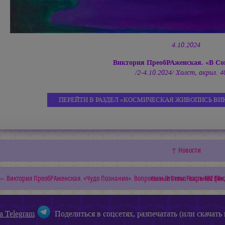
4.10.2024
Виктория ПреобРАженская. «В С
/2-4.10.2024/ Холст, акрил. 4
ПЕРЕЙТИ В РАЗДЕЛ «КОСМИЧЕСКАЯ ЖИВОПИСЬ ВИ
↑ Новости
← Виктория ПреобРАженская. «Чудо Познания». Вопросы и Ответы. Часть 102 (Ви
Новые СтихоТварения Вик
а Telegram
Поделиться в соцсетях, разпечатать (или скачать 