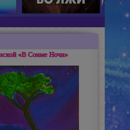
нской «В Сонме Ночи»