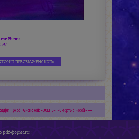
онме Ночи»
0х50
КТОРИИ ПРЕОБРАЖЕНСКОЙ»
део)
тории ПреобРАженской: «ОСЕНЬ», «Смерть с косой» →
в pdf-формате):