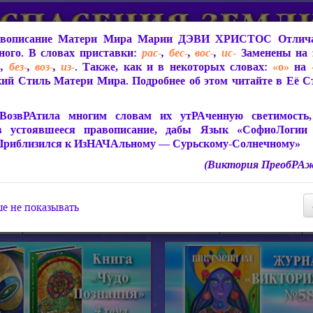
вописание Матери Мира
Марии ДЭВИ ХРИСТОС
Отлича
ого. В словах приставки:
рас-
,
бес-
,
вос-
,
ис-
Заменены на 
-
,
без-
,
воз-
,
из-
. Также, как и в некоторых словах:
«о»
на
ий Стиль Матери Мира. Подробнее об этом читайте в Её 
 Мира
О ПрогРАмме «ЮСМАЛОС»
Библиотека
Защит
ВозвРАтила многим словам их утРАченную светимость, 
в устоявшееся правописание, дабы Язык «СофиоЛогии
Приблизился к ИзНАЧАльному — Сурьскому-Солнечному»
(Виктория ПреобРАж
СофиоЛогия Матери Мира
Живое Слово Матери Мир
Статьи, Книги, Видео, Аудио 
е не показывать
ира
Пророчества о Явлении Матери Мира
Молитва Света