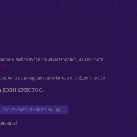
ание, любая публикация материалов, или их части,
тора
.
равлена на дискредитацию Автора и Её Идеи, они все
ии ДЭВИ ХРИСТОС»
.
СЛУШАТЬ РАДИО «ВИКТОРИЯ РА»
илоидов!