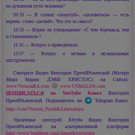
на духовном пути человека?
09:35 — В словах «поцелуй», «целоваться» — есть
корень: слово «целый». Что это за смысл?
10:35 — Верно ли утверждение: «С чем борешься, тем
и становишься»?
11:31 — Вопрос о праведниках.
13:57 — Вопрос о музыке и музыкальных
инструментах.
Смотрите Видео Виктории ПреобРАженской (Матери
Мира
Марии ДЭВИ ХРИСТОС
) на Сайтах:
www.VictoriaRA.com
www.USMALOS.com
.
ПОДПИСАТЬСЯ
на YouTube Канал
Виктории
ПреобРАженской. Подпишитесь на
Telegram Канал
https://t.me/Victoria_PreobRAzhenskaya
.
Удалённые цензурой Ютуба Видео Виктории
ПреобРАженской на альтернативной платформе
https://www.brighteon.com/channels/victoriara