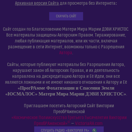
:
Архивная версия Сайта
для просмотра без Интернета
СКАЧАТЬ САЙТ
Сайт создан по Благословению Матери Мира Марии ДЭВИ ХРИСТОС.
Все материалы защищены Авторским Правом. Тиражирование,
любая публикация материалов, или их части, включая
размещение в сети Интернет, возможны только с Разрешения
Автора
.
Сайты, которые публикуют материалы без Разрешения Автора,
нарушают закон об Авторских Правах, и их деятельность
направлена на дискредитацию Автора и Её Идеи, они все
являются ложными и не имеют никакого отношения к Автору и Её
«ПрогРАмме Фохатизации и Спасения Земли
«ЮСМАЛОС» Матери Мира Марии ДЭВИ ХРИСТОС»
.
Приглашаем посетить Авторский Сайт Виктории
ПреобРАженской
«Космическое Полиискусство Третьего Тысячелетия Виктории
©
ПреобРАженской»
—
VictoriaRA.com
СЛУШАТЬ РАДИО «ВИКТОРИЯ РА»