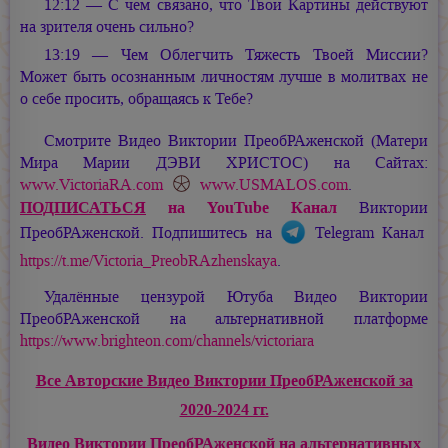
12:12 — С чем связано, что Твои Картины действуют
на зрителя очень сильно?
13:19 — Чем Облегчить Тяжесть Твоей Миссии?
Может быть осознанным личностям лучше в молитвах не
о себе просить, обращаясь к Тебе?
Смотрите Видео Виктории ПреобРАженской (Матери
Мира
Марии ДЭВИ ХРИСТОС
) на Сайтах:
www.VictoriaRA.com
www.USMALOS.com
.
ПОДПИСАТЬСЯ
на YouTube Канал
Виктории
ПреобРАженской. Подпишитесь на
Telegram Канал
https://t.me/Victoria_PreobRAzhenskaya
.
Удалённые цензурой Ютуба Видео Виктории
ПреобРАженской на альтернативной платформе
https://www.brighteon.com/channels/victoriara
Все Авторские Видео Виктории ПреобРАженской за
2020-2024 гг.
Видео Виктории ПреобРАженской на альтернативных