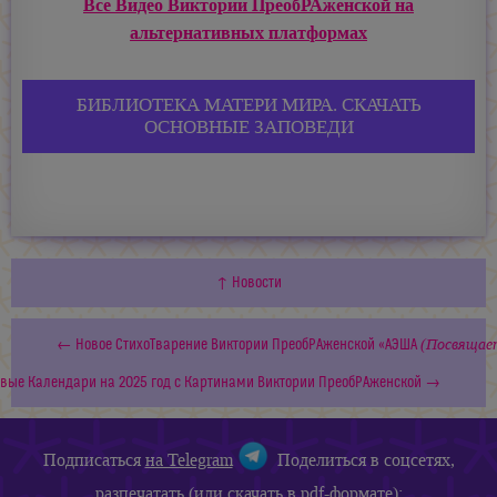
Все Видео Виктории ПреобРАженской на
альтернативных платформах
БИБЛИОТЕКА МАТЕРИ МИРА. СКАЧАТЬ
ОСНОВНЫЕ ЗАПОВЕДИ
↑ Новости
(Посвящает
← Новое СтихоТварение Виктории ПреобРАженской «АЭША
вые Календари на 2025 год с Картинами Виктории ПреобРАженской →
Подписаться
на Telegram
Поделиться в соцсетях,
разпечатать (или скачать в pdf-формате):