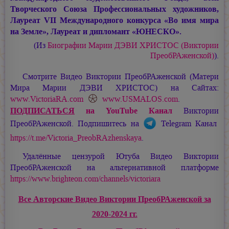
Творческого Союза Профессиональных художников,
Лауреат VII Международного конкурса «Во имя мира
на Земле», Лауреат и дипломант «ЮНЕСКО».
(Из
Биографии
Марии ДЭВИ ХРИСТОС
(Виктории
ПреобРАженской)
).
Смотрите Видео Виктории ПреобРАженской (Матери
Мира
Марии ДЭВИ ХРИСТОС
) на Сайтах:
www.VictoriaRA.com
www.USMALOS.com
.
ПОДПИСАТЬСЯ
на YouTube Канал
Виктории
ПреобРАженской. Подпишитесь на
Telegram Канал
https://t.me/Victoria_PreobRAzhenskaya
.
Удалённые цензурой Ютуба Видео Виктории
ПреобРАженской на альтернативной платформе
https://www.brighteon.com/channels/victoriara
Все Авторские Видео Виктории ПреобРАженской за
2020-2024 гг.