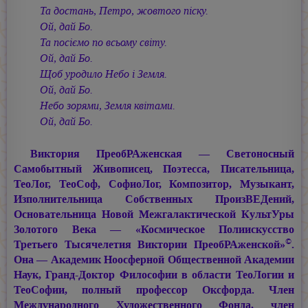
Та достань, Петро, жовтого пiску.
Ой, дай Бо.
Та посiємо по всьому свiту.
Ой, дай Бо.
Щоб уродило Небо i Земля.
Ой, дай Бо.
Небо зорями, Земля квiтами.
Ой, дай Бо.
Виктория ПреобРАженская — Светоносный
Самобытный Живописец, Поэтесса, Писательница,
ТеоЛог, ТеоСоф, СофиоЛог, Композитор, Музыкант,
Изполнительница Собственных ПроизВЕДений,
Основательница Новой Межгалактической КультУры
Золотого Века — «Космическое Полиискусство
©
Третьего Тысячелетия Виктории ПреобРАженской»
.
Она — Академик Ноосферной Общественной Академии
Наук, Гранд-Доктор Философии в области ТеоЛогии и
ТеоСофии, полный профессор Оксфорда. Член
Международного Художественного Фонда, член