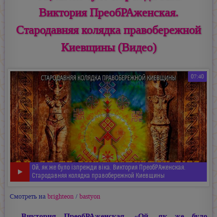
Виктория ПреобРАженская.
Стародавняя колядка правобережной
Киевщины (Видео)
07:40
Ой, як же було iзпрежди вiка. Виктория ПреобРАженская.
Стародавняя колядка правобережной Киевщины
Смотреть на
brighteon
/
bastyon
Виктория ПреобРАженская. «Ой, як же було