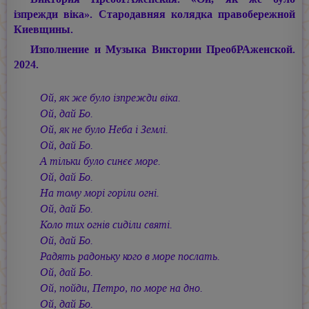
iзпрежди вiка». Стародавняя колядка правобережной
Киевщины.
Изполнение и Музыка Виктории ПреобРАженской.
2024.
Ой, як же було iзпрежди вiка.
Ой, дай Бо.
Ой, як не було Неба i Землi.
Ой, дай Бо.
А тiльки було синєє море.
Ой, дай Бо.
На тому морi горiли огнi.
Ой, дай Бо.
Коло тих огнiв сидiли святi.
Ой, дай Бо.
Радять радоньку кого в море послать.
Ой, дай Бо.
Ой, пойди, Петро, по море на дно.
Ой, дай Бо.