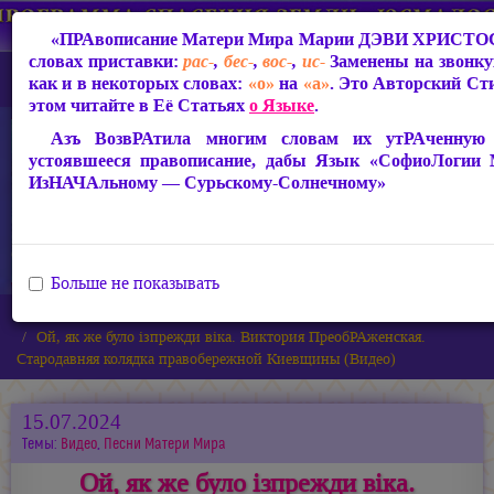
«ПРАвописание Матери Мира
Марии ДЭВИ ХРИСТО
словах приставки:
рас-
,
бес-
,
вос-
,
ис-
Заменены на звонк
как и в некоторых словах:
«о»
на
«а»
. Это Авторский Ст
этом читайте в Её Статьях
о Языке
.
Азъ ВозвРАтила многим словам их утРАченную с
устоявшееся правописание, дабы Язык «СофиоЛогии
ИзНАЧАльному — Сурьскому-Солнечному»
Больше не показывать
Главная
Новости
Ой, як же було iзпрежди вiка. Виктория ПреобРАженская.
Стародавняя колядка правобережной Киевщины (Видео)
15.07.2024
Темы:
Видео
,
Песни Матери Мира
Ой, як же було iзпрежди вiка.