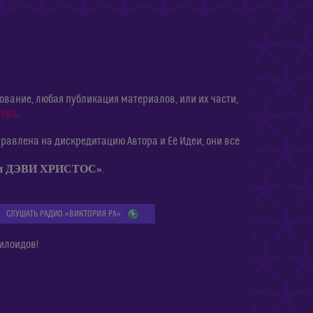
ание, любая публикация материалов, или их части,
тора
.
равлена на дискредитацию Автора и Её Идеи, они все
ии ДЭВИ ХРИСТОС»
.
СЛУШАТЬ РАДИО «ВИКТОРИЯ РА»
илоидов!