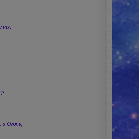
учах,
.
ор
 в Огонь,