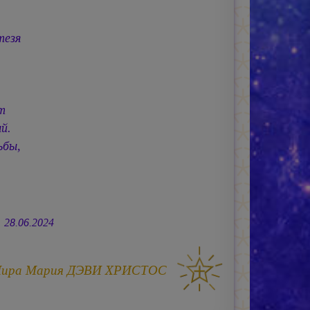
тезя
т
й.
ьбы,
28.06.2024
Мира
Мария ДЭВИ ХРИСТОС