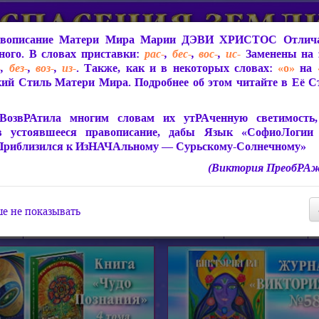
вописание Матери Мира
Марии ДЭВИ ХРИСТОС
Отлича
ого. В словах приставки:
рас-
,
бес-
,
вос-
,
ис-
Заменены на 
-
,
без-
,
воз-
,
из-
. Также, как и в некоторых словах:
«о»
на
ий Стиль Матери Мира. Подробнее об этом читайте в Её 
 Мира
О ПрогРАмме «ЮСМАЛОС»
Библиотека
Защит
ВозвРАтила многим словам их утРАченную светимость, 
в устоявшееся правописание, дабы Язык «СофиоЛогии
Приблизился к ИзНАЧАльному — Сурьскому-Солнечному»
(Виктория ПреобРАж
СофиоЛогия Матери Мира
Живое Слово Матери Мир
Статьи, Книги, Видео, Аудио 
е не показывать
ира
Пророчества о Явлении Матери Мира
Молитва Света