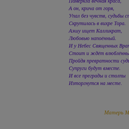
Померкла вечная краса,
А он, крича от горя,
Упал без чувств, судьбы с
Скрутилась в вихре Тора.
Аэшу ищет Калликрат,
Любовью напоённый.
И у Небес Священных Вра
Стоит и ждёт влюблённы
Пройдя превратности суд
Супруги будут вместе.
И все преграды и столпы
Изторгнутся на месте.
Матерь 