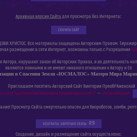
:
Архивная версия Сайта
для просмотра без Интернета
СКАЧАТЬ САЙТ
ДЭВИ ХРИСТОС. Все материалы защищены Авторским Правом. Тиражиров
ючая размещение в сети Интернет, возможны только с Разрешения
Ав
 Автора, нарушают закон об Авторских Правах, и их деятельность нап
являются ложными и не имеют никакого отношения к Автору и Её
изации и Спасения Земли «ЮСМАЛОС» Матери Мира Мар
Приглашаем посетить Авторский Сайт Виктории ПреобРАженской
©
ретьего Тысячелетия Виктории ПреобРАженской»
—
VictoriaRA.com
ние! Просмотр Сайта смертельно опасен для биороботов, зомби, репт
КОНТАКТЫ. ОБРАТНАЯ СВЯЗЬ
:
Создание, дизайн и размещение сайта осуществлено