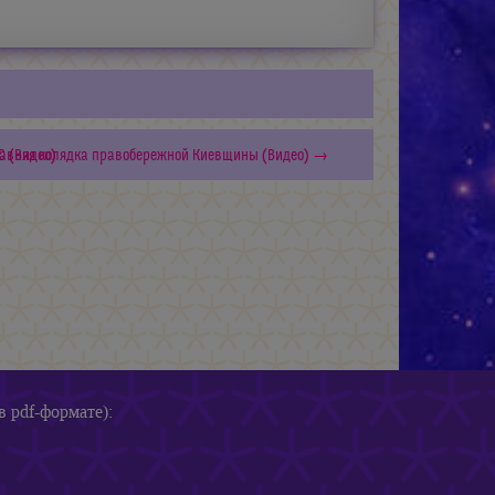
 (Видео)
родавняя колядка правобережной Киевщины (Видео) →
в pdf-формате):