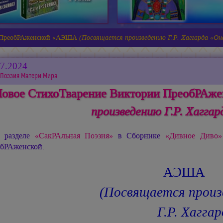
и ПреобРАженской «АЭША
(Посвящается произведению Г.Р. Хаггарда «Он
07.2024
Поэзия Матери Мира
овое СтихоТварение Виктории ПреобРА
произведению Г.Р. Хаггар
 разделе
«СакРАльная Поэзия»
в Сборнике
«Дивное Диво»
бРАженской.
АЭША
(Посвящается произ
Г.Р. Хаггарда 