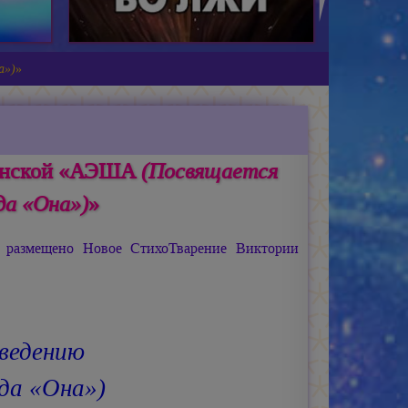
а»)
»
женской «АЭША
(Посвящается
да «Она»)
»
размещено Новое СтихоТварение Виктории
ведению
«Она»)