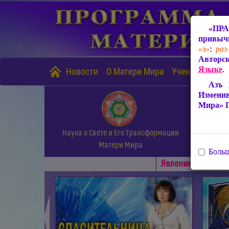
«ПРА
привычн
«з»
:
раз
Авторск
Языке
.
Новости
О Матери Мира
Учение Матери
Азъ 
Измени
Мира» 
Наука о Свете и Его Трансформации
Матери Мира
Больш
Явлениe Матери М
◄