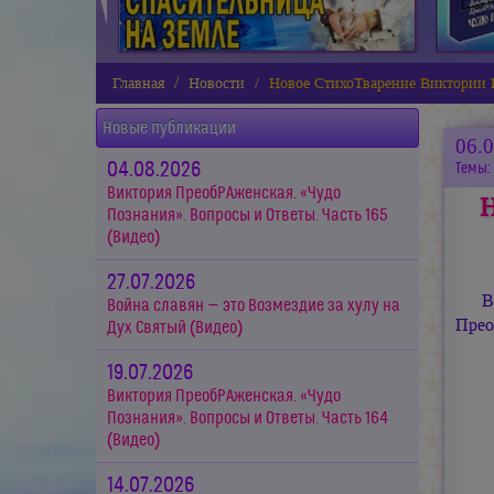
Главная
Новости
Новое СтихоТварение Виктори
Новые публикации
06.
04.08.2026
Темы:
Виктория ПреобРАженская. «Чудо
Н
Познания». Вопросы и Ответы. Часть 165
(Видео)
27.07.2026
В
Война славян — это Возмездие за хулу на
Прео
Дух Святый (Видео)
19.07.2026
Виктория ПреобРАженская. «Чудо
Познания». Вопросы и Ответы. Часть 164
(Видео)
14.07.2026