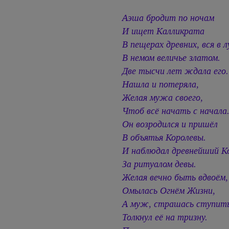
Аэша бродит по ночам
И ищет Калликрата
В пещерах древних, вся в л
В немом величье златом.
Две тысчи лет ждала его.
Нашла и потеряла,
Желая мужа своего,
Чтоб всё начать с начала
Он возродился и пришёл
В объятья Королевы.
И наблюдал древнейший К
За ритуалом девы.
Желая вечно быть вдвоём,
Омылась Огнём Жизни,
А муж, страшась ступить
Толкнул её на тризну.