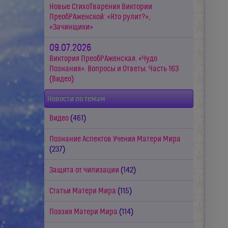
Новые СтихоТварения Виктории
ПреобРАженской: «Кто рулит?»,
«Зачинщики»
09.07.2026
Виктория ПреобРАженская. «Чудо
Познания». Вопросы и Ответы. Часть 163
(Видео)
Новости по темам
Видео
(461)
Познание Аспектов Учения Матери Мира
(237)
Защита от чипизации
(142)
Статьи Матери Мира
(115)
Поэзия Матери Мира
(114)