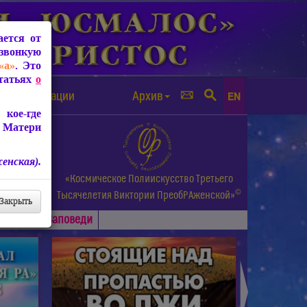
ется от
звонкую
«а»
. Это
Статьях
о
а от чипизации
Архив
EN
кое-где
 Матери
енская).
а.
«Космическое Полиискусство Третьего
©
и др.
Тысячелетия
Виктории ПреобРАженской»
Закрыть
Основные
Заповеди
►