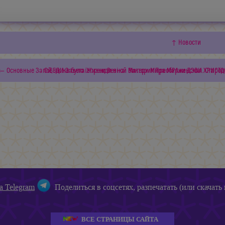
↑ Новости
← Основные ЗапоВЕДИ Завета Жизни Вечной Матери Мира Марии ДЭВИ ХРИСТОС
Ой, як же було iзпрежди вiка. Виктория ПреобРАженская. Ста
а Telegram
Поделиться в соцсетях, разпечатать (или скачать 
ВСЕ СТРАНИЦЫ САЙТА