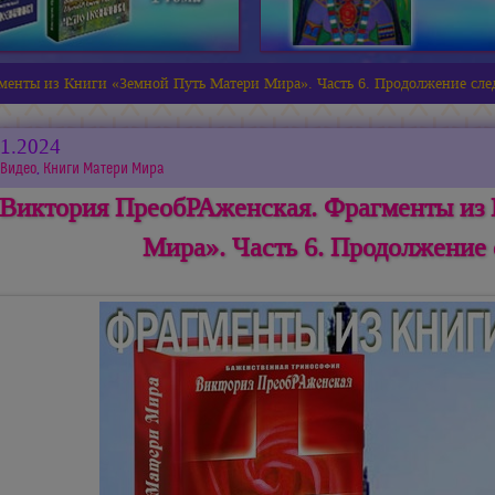
енты из Книги «Земной Путь Матери Мира». Часть 6. Продолжение след
01.2024
Видео
,
Книги Матери Мира
Виктория ПреобРАженская. Фрагменты из 
Мира». Часть 6. Продолжение 