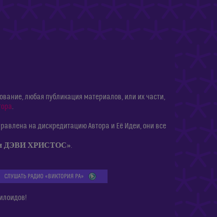
ание, любая публикация материалов, или их части,
тора
.
равлена на дискредитацию Автора и Её Идеи, они все
ии ДЭВИ ХРИСТОС»
.
СЛУШАТЬ РАДИО «ВИКТОРИЯ РА»
илоидов!