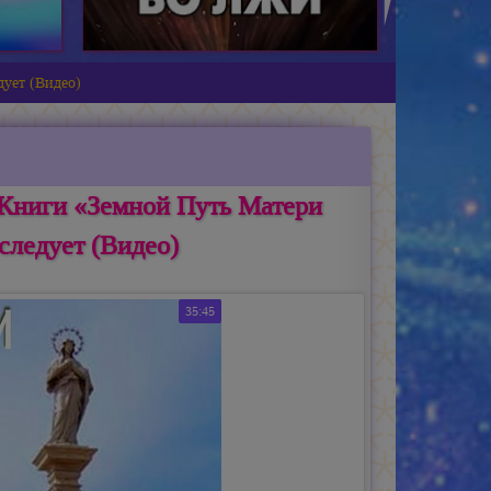
ует (Видео)
Книги «Земной Путь Матери
следует (Видео)
35:45