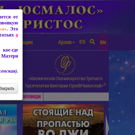
ется от
звонкую
«а»
. Это
Статьях
о
а от чипизации
Архив
EN
кое-где
 Матери
енская).
а.
«Космическое Полиискусство Третьего
©
и др.
Тысячелетия
Виктории ПреобРАженской»
Закрыть
Основные
Заповеди
►