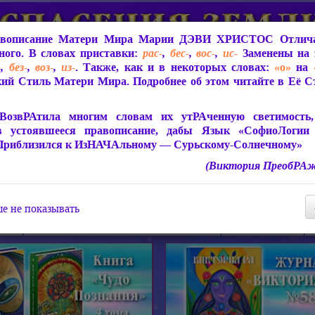
вописание Матери Мира
Марии ДЭВИ ХРИСТОС
Отлича
ого. В словах приставки:
рас-
,
бес-
,
вос-
,
ис-
Заменены на 
-
,
без-
,
воз-
,
из-
. Также, как и в некоторых словах:
«о»
на
ий Стиль Матери Мира. Подробнее об этом читайте в Её 
 Мира
О ПрогРАмме «ЮСМАЛОС»
Библиотека
Защит
ВозвРАтила многим словам их утРАченную светимость, 
в устоявшееся правописание, дабы Язык «СофиоЛогии
Приблизился к ИзНАЧАльному — Сурьскому-Солнечному»
(Виктория ПреобРАж
СофиоЛогия Матери Мира
Живое Слово Матери Мир
Статьи, Книги, Видео, Аудио 
е не показывать
ира
Пророчества о Явлении Матери Мира
Молитва Света