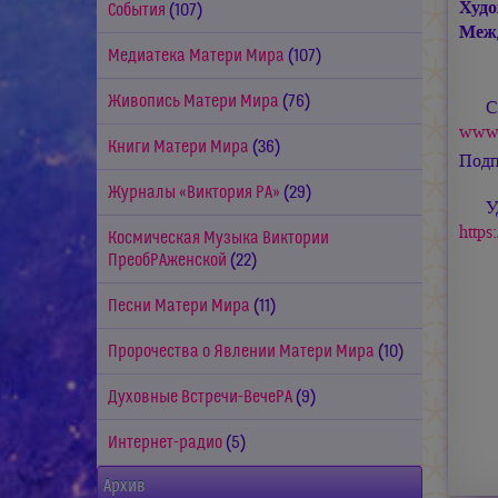
Худ
События
(107)
Межд
Медиатека Матери Мира
(107)
Живопись Матери Мира
(76)
С
www.
Книги Матери Мира
(36)
Подп
Журналы «Виктория РА»
(29)
У
https
Космическая Музыка Виктории
ПреобРАженской
(22)
Песни Матери Мира
(11)
Пророчества о Явлении Матери Мира
(10)
Духовные Встречи-ВечеРА
(9)
Интернет-радио
(5)
Архив