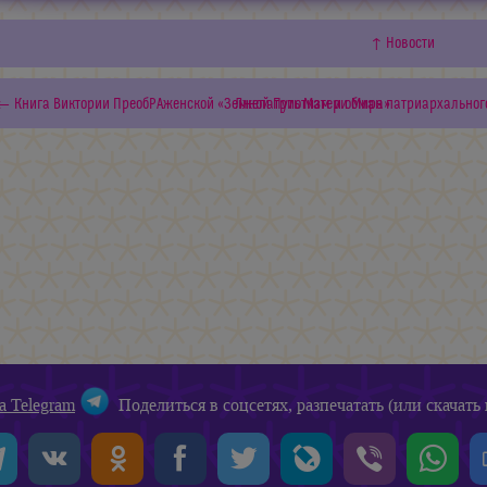
↑ Новости
← Книга Виктории ПреобРАженской «Земной Путь Матери Мира»
Лжепатриотизм и обман патриархальног
а Telegram
Поделиться в соцсетях, разпечатать (или скачать 