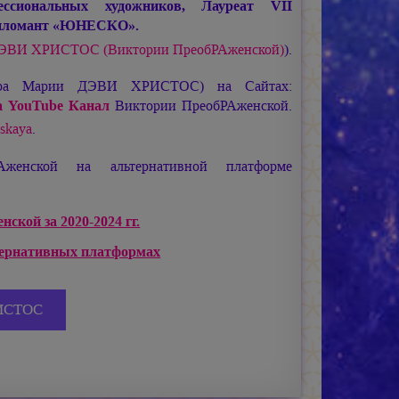
ссиональных художников, Лауреат VII
дипломант «ЮНЕСКО».
ДЭВИ ХРИСТОС
(Виктории ПреобРАженской)
).
ира
Марии ДЭВИ ХРИСТОС
) на Сайтах:
 YouTube Канал
Виктории ПреобРАженской.
nskaya
.
женской на альтернативной платформе
ской за 2020-2024 гг.
тернативных платформах
ИСТОС