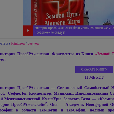
Виктория ПреобРАженская. Фрагменты из Книги «Земной
Продолжение следует
еть на
brighteon
/
bastyon
иктория ПреобРАженская. Фрагменты из Книги
«Земной 
ует.
СКАЧАТЬ КНИГУ
11 МБ PDF
иктория ПреобРАженская — Светоносный Самобытный Живо
оф, СофиоЛог, Композитор, Музыкант, Изполнительница С
й Межгалактической КультУры Золотого Века — «Космиче
©
ории ПреобРАженской»
. Она — Академик Ноосферной Об
ософии в области ТеоЛогии и ТеоСофии, полный про