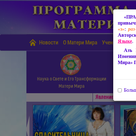
«ПРА
привычн
«з»
:
раз
Авторск
Языке
.
Новости
О Матери Мира
Учение Матери
Азъ 
Измени
Мира» 
Наука о Свете и Его Трансформации
Матери Мира
Больш
Явлениe Матери М
◄