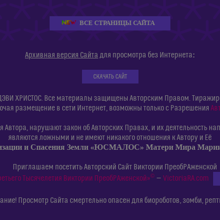
ВСЕ СТРАНИЦЫ САЙТА
:
Архивная версия Сайта
для просмотра без Интернета
СКАЧАТЬ САЙТ
ДЭВИ ХРИСТОС. Все материалы защищены Авторским Правом. Тиражиров
ючая размещение в сети Интернет, возможны только с Разрешения
Ав
 Автора, нарушают закон об Авторских Правах, и их деятельность нап
являются ложными и не имеют никакого отношения к Автору и Её
изации и Спасения Земли «ЮСМАЛОС» Матери Мира Мар
Приглашаем посетить Авторский Сайт Виктории ПреобРАженской
©
ретьего Тысячелетия Виктории ПреобРАженской»
—
VictoriaRA.com
ние! Просмотр Сайта смертельно опасен для биороботов, зомби, репт