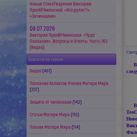
Новые СтихоТварения Виктории
ПреобРАженской: «Кто рулит?»,
«Зачинщики»
09.07.2026
Виктория ПреобРАженская. «Чудо
Познания». Вопросы и Ответы. Часть 163
(Видео)
Смотр
Новости по темам
В
Видео
(461)
след
Познание Аспектов Учения Матери Мира
(237)
Защита от чипизации
(142)
В
ТеоС
Статьи Матери Мира
(115)
Ново
Викт
Поэзия Матери Мира
(114)
Фил