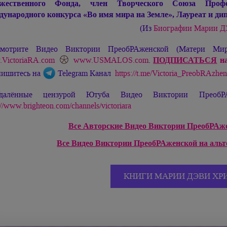
ожественного Фонда, член Творческого Союза Профе
ународного конкурса «Во имя мира на Земле», Лауреат и 
(Из
Биографии
Марии 
мотрите Видео Виктории ПреобРАженской (Матери М
VictoriaRA.com
www.USMALOS.com
.
ПОДПИСАТЬСЯ
на
ишитесь на
Telegram Канал
https://t.me/Victoria_PreobRAzhe
далённые цензурой Ютуба Видео Виктории ПреобРА
://www.brighteon.com/channels/victoriara
Все Авторские Видео Виктории ПреобРАжен
Все Видео Виктории ПреобРАженской на аль
КНИГИ МАРИИ ДЭВИ ХР