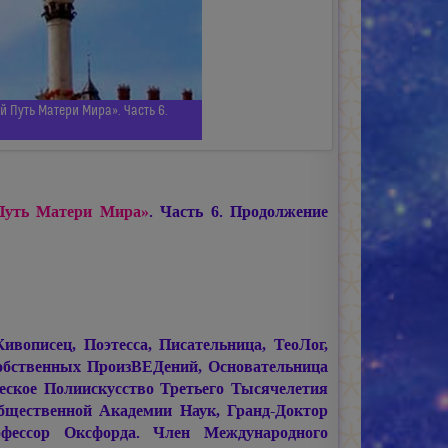
 Путь Матери Мира». Часть 6.
Путь Матери Мира»
. Часть 6. Продолжение
писец, Поэтесса, Писательница, ТеоЛог,
обственных ПроизВЕДений, Основательница
ское Полиискусство Третьего Тысячелетия
щественной Академии Наук, Гранд-Доктор
фессор Оксфорда. Член Международного