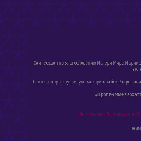
Сайт создан по Благословению Матери Мира Марии 
вкл
Сайты, которые публикуют материалы без Разрешения
«ПрогРАмме Фохат
«Космическое Полиискусство Т
Внима