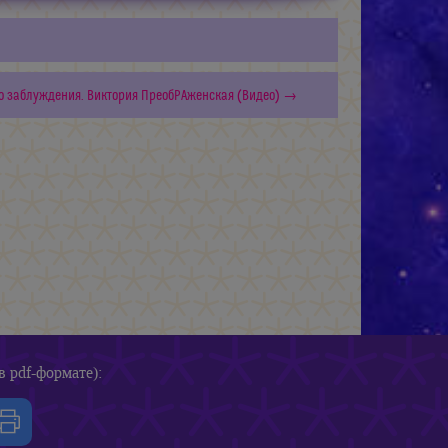
о заблуждения. Виктория ПреобРАженская (Видео) →
в pdf-формате):