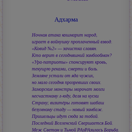
Адхарма
Ночная атака кошмарит народ,
играет в войнушку проплаченный взвод.
«Ковид №2» — зачистка славян.
Кто верит в сегодняшний зомбообман?
«Ура-патриоты» спонсируют кровь,
текущую реками, смерти и боль.
Земляне устали от яда чужих,
но мало сегодня прозревших своих.
Заморские монстры морочат мозги
несчастному л-юду, деля на куски
Страну; визитёры готовят шабаш
безумному стаду — новый зомбаж.
Пришельцы идут сюда за тобой.
Последний Вселенский Свершается Бой.
Меж Светом и Тьмой РАзРАзилась Борьба.