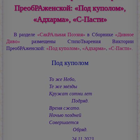
ПреобРАженской: «Под куполом»,
«Адхарма», «С-Пасти»
В разделе
«СакРАльная Поэзия»
в Сборнике
«Дивное
Диво»
размещены СтихоТварения Виктории
ПреобРАженской:
«Под куполом»
,
«Адхарма»
,
«С-Пасти»
.
Под куполом
То же Небо,
Те же звёзды
Кружат сотни лет
Подряд.
Время сжато.
Ночью поздней
Совершается
Обряд.
24.11.2023