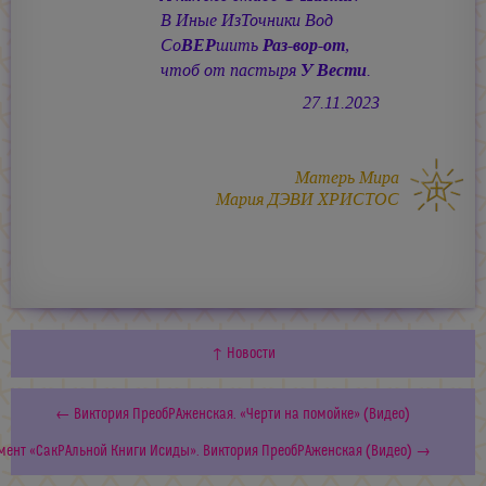
В Иные ИзТочники Вод
Со
ВЕР
шить
Раз-вор-от
,
чтоб от пастыря
У Вести
.
27.11.2023
Матерь Мира
Мария ДЭВИ ХРИСТОС
↑ Новости
← Виктория ПреобРАженская. «Черти на помойке» (Видео)
мент «СакРАльной Книги Исиды». Виктория ПреобРАженская (Видео) →