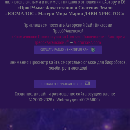
являются ложными и не имеют никакого отношения к Автору и Её
«ПрогРАмме Фохатизации и Спасения Земли
«ЮСМАЛОС» Матери Мира Марии ДЭВИ ХРИСТОС»
.
Приглашаем посетить Авторский Сайт Виктории
ПреобРАженской
«Космическое Полиискусство Третьего Тысячелетия Виктории
©
ПреобРАженской»
—
VictoriaRA.com
СЛУШАТЬ РАДИО «ВИКТОРИЯ РА»
Внимание! Просмотр Сайта смертельно опасен для биороботов,
зомби, рептилоидов!
КОНТАКТЫ. ОБРАТНАЯ СВЯЗЬ
:
Создание, дизайн и размещение сайта осуществлено
© 2000-2026 г. Web-студия «ЮСМАЛОС».