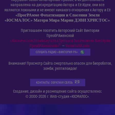
направлена на дискредитацию Автора и Её Идеи, они все
являются ложными и не имеют никакого отношения к Автору и Её
«ПрогРАмме Фохатизации и Спасения Земли
«ЮСМАЛОС» Матери Мира Марии ДЭВИ ХРИСТОС»
.
Приглашаем посетить Авторский Сайт Виктории
ПреобРАженской
«Космическое Полиискусство Третьего Тысячелетия Виктории
©
ПреобРАженской»
—
VictoriaRA.com
СЛУШАТЬ РАДИО «ВИКТОРИЯ РА»
Внимание! Просмотр Сайта смертельно опасен для биороботов,
зомби, рептилоидов!
КОНТАКТЫ. ОБРАТНАЯ СВЯЗЬ
:
Создание, дизайн и размещение сайта осуществлено
© 2000-2026 г. Web-студия «ЮСМАЛОС».