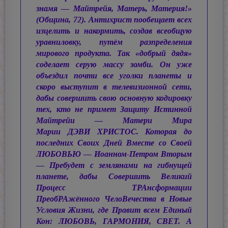
знамя — Майтрейя, Матерь, Материя!»
(Община, 72). Антихрист пообещает всех
изцелить и накормить, создав всеобщую
уравниловку, путём разпределения
мирового продукта. Так «добрый дядя»
соделает серую массу зомби. Он уже
объездил почти все уголки планеты и
скоро выступит в телевизионной сети,
дабы совершить свою основную кодировку
тех, кто не примет Защиту Истинной
Майтрейи — Матери Мира
Марии ДЭВИ ХРИСТОС.
Которая до
последних Своих Дней Вместе со Своей
ЛЮБОВЬЮ —
Иоанном-Петром
Вторым
— Пребудет с землянами на гибнущей
планете, дабы Совершить Великий
Процесс ТРАнсформации
ПреобРАжённого ЧелоВечества в Новые
Условия Жизни, где Правит всем Единый
Кон: ЛЮБОВЬ, ГАРМОНИЯ, СВЕТ. А