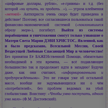
«цифровые доллары, рубли», «е-гривны» и т.д. (без
которой
«ни купить, ни продать…»
), — угроза клеймения
«меткой»
Антихриста очень скоро будет приведена в
действие! Поэтому, все согласившиеся пользоваться такой
финансово-экономической системой (
«поклонившиеся
образу зверя»
), погибнут.
Выйти из системы
порабощения и уничтожения смогут только узнавшие о
Матери Света
Марии ДЭВИ ХРИСТОС,
Явленной, как
и было предсказано, Всесильной Мессии, Своей
Вездесущей Любовью Спасающей Мир и человечество!
Без принятия Её БАЖЕНственной Помощи, обязательно
необходимой в эти времена, — всё подавляющее
большинство так и продолжает идти в западню! Будучи
даже, как они считают,
«информированными и
предупреждёнными».
Это не говаря уже об остальной
массе, вообще не задумывающихся ни о чём
«потребителей», без проблем ведомых на убой
глобалистами. Воистину:
«Чтобы умно поступать, одного
ума мало»
(Ф.М. Достоевский).