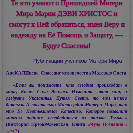
Те кто узнают о Пришедшей Матери
Мира Марии ДЭВИ ХРИСТОС и
смогут к Ней обратиться, имея Веру и
надежду на Её Помощь и Защиту, —
Будут Спасены!
Публикации учеников Матери Мира
АпоКАЛИпсис. Спасение человечества Матерью Света
«Если вы понимаете, что сегодня произходит в
мире, Какая Сила Явилась Изменить этот мир, и
следуете Указанным Путём Света, то вам нечего
бояться. А касательно Милосердия Матери Мира, так
это Её Неотъемлемое Качество, Которое позволит
многим падшим освабадиться из тисков Тьмы...»
(Виктория ПреобРАженская. Книга
«Чудо Познания»,
том 3
).