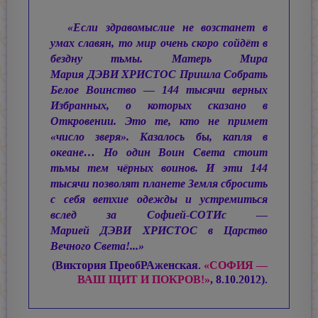
«Если здравомыслие не возстанет в
умах славян, то мир очень скоро сойдёт в
бездну тьмы. Матерь Мира
Мария ДЭВИ ХРИСТОС
Пришла Собрать
Белое Воинство — 144 тысячи верных
Избранных, о которых сказано в
Откровении. Это те, кто не примет
«число зверя». Казалось бы, капля в
океане… Но один Воин Света стоит
тьмы тем чёрных воинов. И эти 144
тысячи позволят планете Земля сбросить
с себя ветхие одежды и устремиться
вслед за Софией-СОТИс —
Марией ДЭВИ ХРИСТОС
в Царство
Вечного Света!...»
(Виктория ПреобРАженская.
«СОФИЯ —
ВАШ ЩИТ И ПОКРОВ!»
, 8.10.2012).