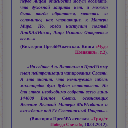
перед лицом опасности могут осознать,
что духовной защиты нет, и может
быть тогда обратятся, хватаясь за
соломинку, как утопающие, к Матери
Мира. Но, когда наступит полный
АпоКАЛИпсис, Лицо Истины Откроется
всем...»
(Виктория ПреобРАженская. Книга
«Чудо
Познания», т.2
).
«Но сейчас Азъ Включила в ПрогРАмму
план нейтрализации чипирования Славян.
А это значит, что неминуемая гибель
миллиардов душ будет остановлена. Но
для этого необходимо собрать всего лишь
144000 Воинов Света, осознающих
Явление Великой Матери МиРАздания и
вхождение под Её Светоносный Покров...»
(Виктория ПреобРАженская.
«Грядёт
Победа Света!»
, 18.01.2012).