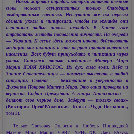
«Новый мировой порядок, который готовят тёмные
силы, может осуществиться только благодаря
зомбированным военным. Неслучайно же им первым
сделали уколы и чипировали, чтобы по команде они
изполняли любые наказы нелюдей. В Китае уже
отработаны методы подавления личности. На очереди
— Украина. К весне здесь может начать буйствовать
медицинская полиция, а это террор против коренного
населения. Всех будут принуждать к чипизации через
уколы. Спасутся только преданные Матери Мира
Марии ДЭВИ ХРИСТОС.
Их дух, сила воли, ВеРа и
Знание Спасительницы — помогут выстоять в любой
ситуации. Главное — безстрашие и уверенность в
Духовном Покрове Матери Мира. Это ваша проверка на
верность Софии Премудрой. А гонцы Антихриста —
делают своё чёрное дело. Заберут — только своих»
(Виктория ПреобРАженская. Книга «Чудо Познания»,
том 3).
Только Световая Энергия и Любовь Пришедшей
Матери Мира
Марии ДЭВИ ХРИСТОС
Даёт РАзум,