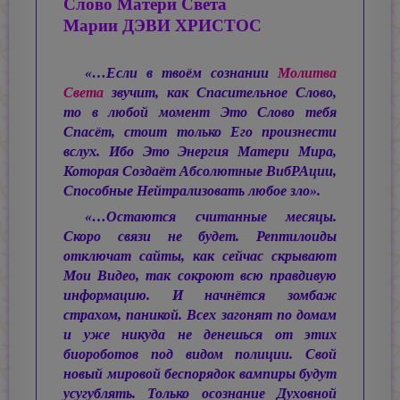
Слово Матери Света
Марии ДЭВИ ХРИСТОС
«…Если в твоём сознании
Молитва
Света
звучит, как Спасительное Слово,
то в любой момент Это Слово тебя
Спасёт, стоит только Его произнести
вслух. Ибо Это Энергия Матери Мира,
Которая Создаёт Абсолютные ВибРАции,
Способные Нейтрализовать любое зло».
«…Остаются считанные месяцы.
Скоро связи не будет. Рептилоиды
отключат сайты, как сейчас скрывают
Мои Видео, так сокроют всю правдивую
информацию. И начнётся зомбаж
страхом, паникой. Всех загонят по домам
и уже никуда не денешься от этих
биороботов под видом полиции. Свой
новый мировой беспорядок вампиры будут
усугублять. Только осознание Духовной