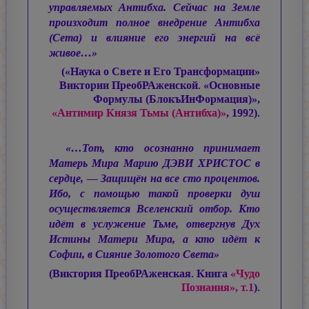
управляемых Антибха. Сейчас на Земле
произходит полное внедрение Антибха
(Сета) и влияние его энергий на всё
живое…»
(«Наука о Свете и Его Трансформации»
Виктории ПреобРАженской. «Основные
Формулы (БлокъИнФормация)»,
«Антимир Князя Тьмы (Антибха)»
, 1992).
«…Тот, кто осознанно принимает
Матерь Мира
Марию ДЭВИ ХРИСТОС
в
сердце, — Защищён на все сто процентов.
Ибо, с помощью такой проверки душ
осуществляется Вселенский отбор. Кто
идёт в услужение Тьме, отвергнув Дух
Истины Матери Мира, а кто идёт к
Софии, в Сияние Золотого Света»
(Виктория ПреобРАженская. Книга
«Чудо
Познания», т.1
).