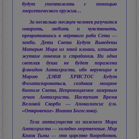
будут уничтожать с помощью
энергетического оружия…
За несколько месяцев человек разучится
говарить, любить и чувствовать,
превратившись в мёртвого раба Сета —
зомби. Дети Света Будут Выведены
Матерью Мира из этой клоаки, изпытав
жуткие гонения и страдания. Ни одна
светлая душа не будет поражена
флюидом Антихриста, ибо верующие в
Марию ДЭВИ ХРИСТОС
Будут
Фохатизироваться, создавая мощное
биополе Света, Непроницаемое лазерным
лучом Антихриста. Наступит Время
Великой Скорби — Апокалипсис (см.
«Откровение» Иоанна Богослова).
Тела антисуществ из нижнего Мира
Антихриста — холодно-мертвенные. Мир
Князя Тьмы — это царство биороботов,