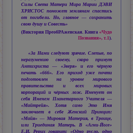
Силы Света Матери Мира Марии ДЭВИ
ХРИСТОС поможет землянам спастись
от погибели. Но, главное — сохранить
свою душу и Совесть»
(Виктория ПреобРАженская. Книга
«Чудо
Познания», т.1
).
«За Нами следуют зрячие. Слепые, по
неразумению своему, скоро примут
Антихриста — «Зверя» и его чёрную
печать «666». Его приход уже почти
подготовлен на уровне мирового
правительства и всех мировых
корпораций и чёрных лож. Именует он
себя Именем Планетарного Учителя —
«Майтрейя». Хотя само Это Имя
заключает в себе Женский Принцип:
«Майя» — Мировая Материя, в Троице,
или Триединая Матерь. В «Агни-Йоге»
Е.И. Рерих говарит: «Одно русло, одно