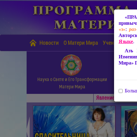
«ПРА
привычн
«з»
:
раз
Авторск
Языке
.
Новости
О Матери Мира
Учение Матери
Азъ 
Измени
Мира» 
Наука о Свете и Его Трансформации
Матери Мира
Больш
Явлениe Матери М
◄