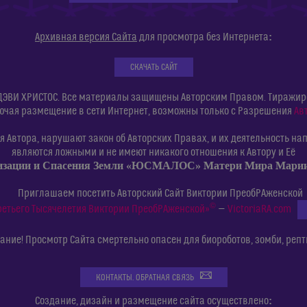
:
Архивная версия Сайта
для просмотра без Интернета
СКАЧАТЬ САЙТ
ДЭВИ ХРИСТОС. Все материалы защищены Авторским Правом. Тиражиров
ючая размещение в сети Интернет, возможны только с Разрешения
Ав
 Автора, нарушают закон об Авторских Правах, и их деятельность нап
являются ложными и не имеют никакого отношения к Автору и Её
изации и Спасения Земли «ЮСМАЛОС» Матери Мира Мар
Приглашаем посетить Авторский Сайт Виктории ПреобРАженской
©
ретьего Тысячелетия Виктории ПреобРАженской»
—
VictoriaRA.com
ние! Просмотр Сайта смертельно опасен для биороботов, зомби, репт
КОНТАКТЫ. ОБРАТНАЯ СВЯЗЬ
:
Создание, дизайн и размещение сайта осуществлено