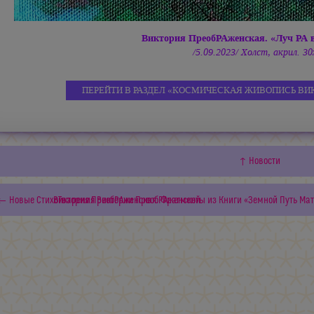
Виктория ПреобРАженская. «Луч РА в
/5.09.2023/ Холст, акрил. 30
ПЕРЕЙТИ В РАЗДЕЛ «КОСМИЧЕСКАЯ ЖИВОПИСЬ ВИ
↑ Новости
← Новые СтихоТварения Виктории ПреобРАженской
Виктория ПреобРАженская. Фрагменты из Книги «Земной Путь Мат