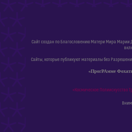
Сайт создан по Благословению Матери Мира Марии 
вкл
Сайты, которые публикуют материалы без Разрешения
«ПрогРАмме Фохат
«Космическое Полиискусство Т
Внима