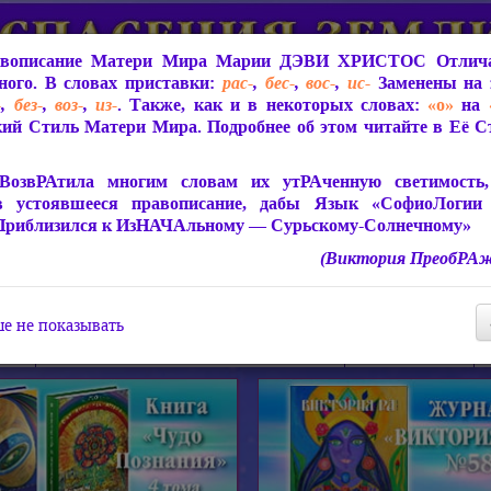
вописание Матери Мира
Марии ДЭВИ ХРИСТОС
Отлича
ого. В словах приставки:
рас-
,
бес-
,
вос-
,
ис-
Заменены на 
-
,
без-
,
воз-
,
из-
. Также, как и в некоторых словах:
«о»
на
ий Стиль Матери Мира. Подробнее об этом читайте в Её 
 Мира
О ПрогРАмме «ЮСМАЛОС»
Библиотека
Защит
ВозвРАтила многим словам их утРАченную светимость, 
в устоявшееся правописание, дабы Язык «СофиоЛогии
Приблизился к ИзНАЧАльному — Сурьскому-Солнечному»
(Виктория ПреобРАж
СофиоЛогия Матери Мира
Живое Слово Матери Мир
Статьи, Книги, Видео, Аудио 
е не показывать
ира
Пророчества о Явлении Матери Мира
Молитва Света