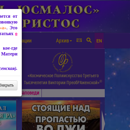
ется от
звонкую
«а»
. Это
Статьях
о
а от чипизации
Архив
EN
кое-где
 Матери
енская).
а.
«Космическое Полиискусство Третьего
©
и др.
Тысячелетия
Виктории ПреобРАженской»
Закрыть
Основные
Заповеди
►