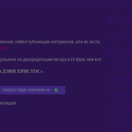
ание, любая публикация материалов, или их части,
тора
.
равлена на дискредитацию Автора и Её Идеи, они все
ии ДЭВИ ХРИСТОС»
.
СЛУШАТЬ РАДИО «ВИКТОРИЯ РА»
илоидов!