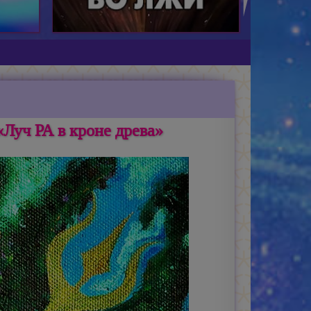
Луч РА в кроне древа»