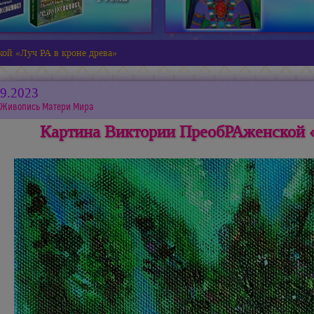
ой «Луч РА в кроне древа»
09.2023
Живопись Матери Мира
Картина Виктории ПреобРАженской «