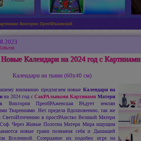
 Картинами Виктории ПреобРАженской
08.2023
События
Новые Календари на 2024 год с Картинам
Календари на ткани (60х40 см)
ашему вниманию предлагаем новые
Календари на
и
на 2024 год с
СакРАльными Картинами
Матери
а
. Виктория ПреобРАженская РАдует землян
ми Тварениями. Нет предела Вдохновению, так же
и СветоИзтечению в простРАнство Великой Матери
Соф. Через Живые Полотна Матери Мира ищущим
ываются новые грани познания себя и Дышащей
ом Вселенной. Созерцание их подобно игре на