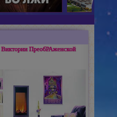
и Виктории ПреобРАженской