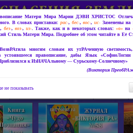
вописание Матери Мира
Марии ДЭВИ ХРИСТОС
Отлича
ого. В словах приставки:
рас-
,
бес-
,
вос-
,
ис-
Заменены на 
-
,
без-
,
воз-
,
из-
. Также, как и в некоторых словах:
«о»
на
ий Стиль Матери Мира. Подробнее об этом читайте в Её 
 Мира
О ПрогРАмме «ЮСМАЛОС»
Библиотека
Защит
ВозвРАтила многим словам их утРАченную светимость, 
в устоявшееся правописание, дабы Язык «СофиоЛогии
Приблизился к ИзНАЧАльному — Сурьскому-Солнечному»
(Виктория ПреобРАж
СофиоЛогия Матери Мира
Живое Слово Матери Мир
Статьи, Книги, Видео, Аудио 
е не показывать
ира
Пророчества о Явлении Матери Мира
Молитва Света