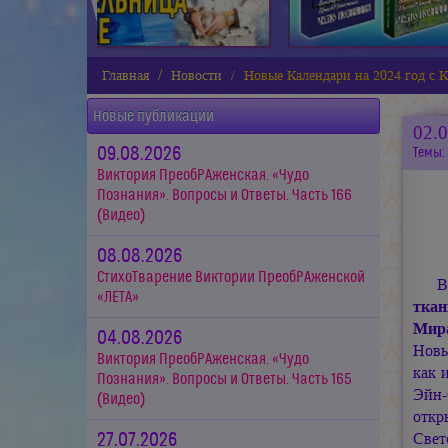
Главная
Новости
Новые Календари на 2024 год с
Новые публикации
02.
09.08.2026
Темы:
Виктория ПреобРАженская. «Чудо
Познания». Вопросы и Ответы. Часть 166
(Видео)
08.08.2026
СтихоТварение Виктории ПреобРАженской
В
«ЛЕТА»
ткан
Мир
04.08.2026
Новы
Виктория ПреобРАженская. «Чудо
как 
Познания». Вопросы и Ответы. Часть 165
Эйн-
(Видео)
откр
Свет
27.07.2026