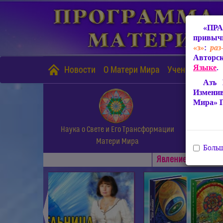
«ПРА
привычн
«з»
:
раз
Авторск
Языке
.
Новости
О Матери Мира
Учение Матери
Азъ 
Измени
Мира» 
Наука о Свете и Его Трансформации
Матери Мира
Больш
Явлениe Матери М
◄