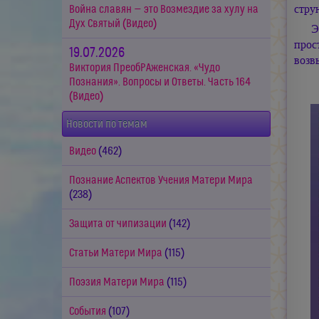
стру
Война славян — это Возмездие за хулу на
Дух Святый (Видео)
Э
прос
19.07.2026
возв
Виктория ПреобРАженская. «Чудо
Познания». Вопросы и Ответы. Часть 164
(Видео)
Новости по темам
Видео
(462)
Познание Аспектов Учения Матери Мира
(238)
Защита от чипизации
(142)
Статьи Матери Мира
(115)
Поэзия Матери Мира
(115)
События
(107)