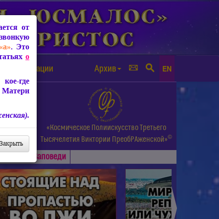
ется от
звонкую
«а»
. Это
Статьях
о
а от чипизации
Архив
EN
кое-где
 Матери
енская).
а.
«Космическое Полиискусство Третьего
©
и др.
Тысячелетия
Виктории ПреобРАженской»
Закрыть
Основные
Заповеди
►