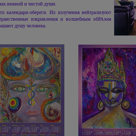
нах нежной и чистой души.
то календари-обереги. Их излучения нейтрализуют
транственные изкривления и волшебным обРАзом
ышают душу человека.