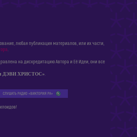
ание, любая публикация материалов, или их части,
тора
.
равлена на дискредитацию Автора и Её Идеи, они все
ии ДЭВИ ХРИСТОС»
.
СЛУШАТЬ РАДИО «ВИКТОРИЯ РА»
илоидов!