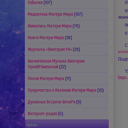
0
События
(107)
0
Медиатека Матери Мира
(107)
знае
0
Живопись Матери Мира
(76)
0
Книги Матери Мира
(36)
С
Журналы «Виктория РА»
(29)
www.
Подп
Космическая Музыка Виктории
ПреобРАженской
(22)
У
https
Песни Матери Мира
(11)
Пророчества о Явлении Матери Мира
(10)
Духовные Встречи-ВечеРА
(9)
Интернет-радио
(5)
Архив