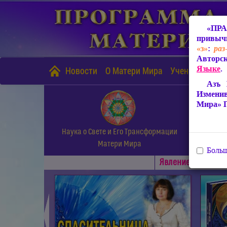
«ПРА
привычн
«з»
:
раз
Авторск
Языке
.
Новости
О Матери Мира
Учение Матери
Азъ 
Измени
Мира» 
Наука о Свете и Его Трансформации
Матери Мира
Больш
Явлениe Матери М
◄