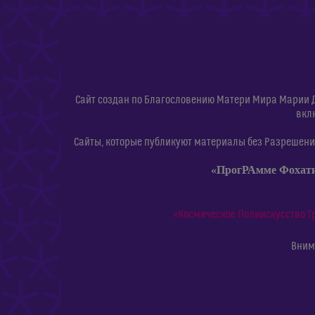
Сайт создан по Благословению Матери Мира Марии 
вкл
Сайты, которые публикуют материалы без Разрешения
«ПрогРАмме Фохат
«Космическое Полиискусство Т
Внима