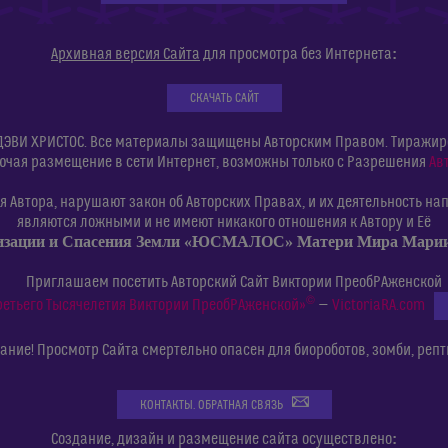
:
Архивная версия Сайта
для просмотра без Интернета
СКАЧАТЬ САЙТ
ДЭВИ ХРИСТОС. Все материалы защищены Авторским Правом. Тиражиров
ючая размещение в сети Интернет, возможны только с Разрешения
Ав
 Автора, нарушают закон об Авторских Правах, и их деятельность нап
являются ложными и не имеют никакого отношения к Автору и Её
изации и Спасения Земли «ЮСМАЛОС» Матери Мира Мар
Приглашаем посетить Авторский Сайт Виктории ПреобРАженской
©
ретьего Тысячелетия Виктории ПреобРАженской»
—
VictoriaRA.com
ние! Просмотр Сайта смертельно опасен для биороботов, зомби, репт
КОНТАКТЫ. ОБРАТНАЯ СВЯЗЬ
:
Создание, дизайн и размещение сайта осуществлено