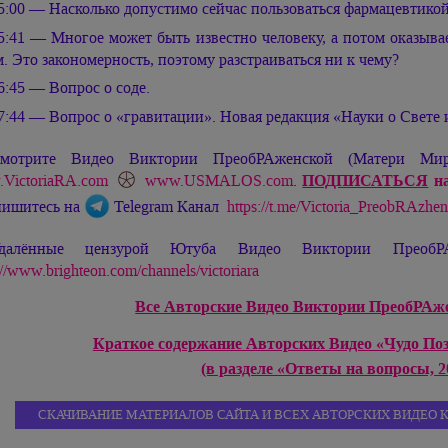
5:00 — Насколько допустимо сейчас пользоваться фармацевтико
5:41 — Многое может быть известно человеку, а потом оказывае
м. Это закономерность, поэтому разстраиваться ни к чему?
6:45 — Вопрос о соде.
7:44 — Вопрос о «гравитации». Новая редакция «Науки о Свете
мотрите Видео Виктории ПреобРАженской (Матери М
VictoriaRA.com
www.USMALOS.com
.
ПОДПИСАТЬСЯ
на
ишитесь на
Telegram Канал
https://t.me/Victoria_PreobRAzhe
далённые цензурой Ютуба Видео Виктории ПреобРА
://www.brighteon.com/channels/victoriara
Все Авторские Видео Виктории ПреобРАжен
Краткое содержание Авторских Видео «Чудо По
(в разделе «Ответы на вопросы, 20
СКАЧИВАНИЕ МАТЕРИАЛОВ САЙТА И ВСЕХ АВТОРСКИХ ВИДЕО 