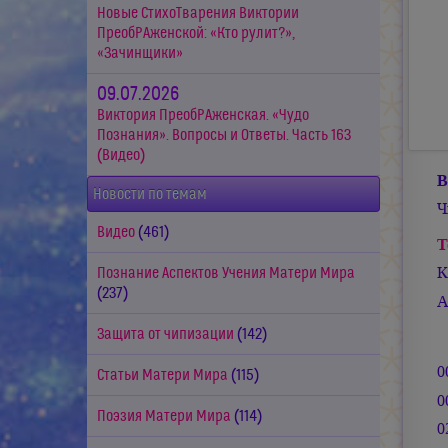
Новые СтихоТварения Виктории
ПреобРАженской: «Кто рулит?»,
«Зачинщики»
09.07.2026
Виктория ПреобРАженская. «Чудо
Познания». Вопросы и Ответы. Часть 163
(Видео)
В
Новости по темам
Ч
Видео
(461)
Т
К
Познание Аспектов Учения Матери Мира
(237)
А
Защита от чипизации
(142)
0
Статьи Матери Мира
(115)
0
Поэзия Матери Мира
(114)
0