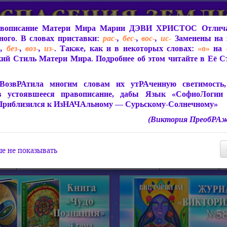
вописание Матери Мира
Марии ДЭВИ ХРИСТОС
Отлича
ого. В словах приставки:
рас-
,
бес-
,
вос-
,
ис-
Заменены на 
-
,
без-
,
воз-
,
из-
. Также, как и в некоторых словах:
«о»
на
ий Стиль Матери Мира. Подробнее об этом читайте в Её 
 Мира
О ПрогРАмме «ЮСМАЛОС»
Библиотека
Защит
ВозвРАтила многим словам их утРАченную светимость, 
в устоявшееся правописание, дабы Язык «СофиоЛогии
Приблизился к ИзНАЧАльному — Сурьскому-Солнечному»
(Виктория ПреобРАж
СофиоЛогия Матери Мира
Живое Слово Матери Мир
Статьи, Книги, Видео, Аудио 
е не показывать
ира
Пророчества о Явлении Матери Мира
Молитва Света