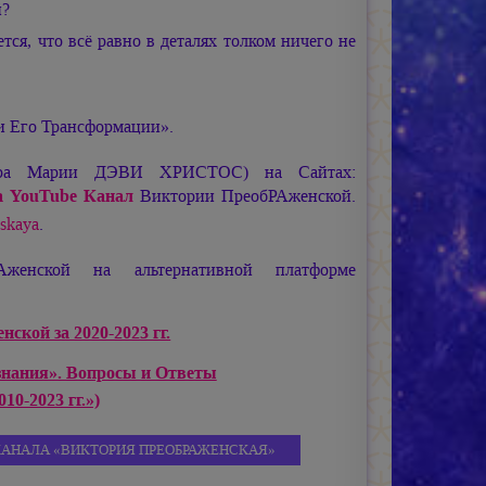
й?
тся, что всё равно в деталях толком ничего не
 и Его Трансформации».
ира
Марии ДЭВИ ХРИСТОС
) на Сайтах:
 YouTube Канал
Виктории ПреобРАженской.
nskaya
.
женской на альтернативной платформе
ской за 2020-2023 гг.
знания». Вопросы и Ответы
10-2023 гг.»)
КАНАЛА «ВИКТОРИЯ ПРЕОБРАЖЕНСКАЯ»