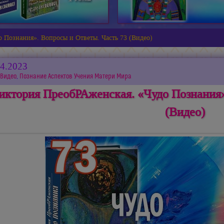
 Познания». Вопросы и Ответы. Часть 73 (Видео)
04.2023
Видео
,
Познание Аспектов Учения Матери Мира
иктория ПреобРАженская. «Чудо Познания»
(Видео)