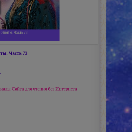
Ответы. Часть 73
ты. Часть 73
.
.
иалы Сайта для чтения без Интернета