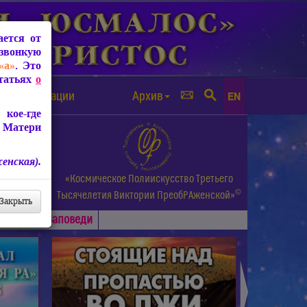
ется от
звонкую
«а»
. Это
Статьях
о
а от чипизации
Архив
EN
кое-где
 Матери
енская).
а.
«Космическое Полиискусство Третьего
©
и др.
Тысячелетия
Виктории ПреобРАженской»
Закрыть
Основные
Заповеди
►