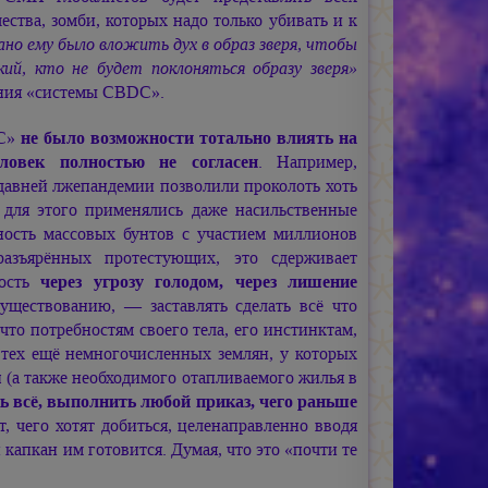
ства, зомби, которых надо только убивать и к
ано ему было вложить дух в образ зверя, чтобы
кий, кто не будет поклоняться образу зверя»
ения «системы CBDC».
DC»
не было возможности тотально влиять на
ловек полностью не согласен
. Например,
едавней лжепандемии позволили проколоть хоть
о для этого применялись даже насильственные
ность массовых бунтов с участием миллионов
разъярённых протестующих, это сдерживает
ность
через угрозу голодом, через лишение
существованию, — заставлять сделать всё что
что потребностям своего тела, его инстинктам,
 тех ещё немногочисленных землян, у которых
ы
(а также необходимого отапливаемого жилья в
ть всё, выполнить любой приказ, чего раньше
 чего хотят добиться, целенаправленно вводя
 капкан им готовится. Думая, что это «почти те