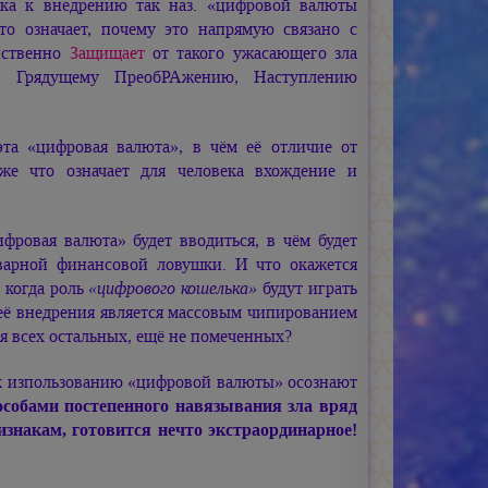
вка к внедрению так наз. «цифровой валюты
это означает, почему это напрямую связано с
нственно
Защищает
от такого ужасающего зла
к Грядущему ПреобРАжению, Наступлению
эта «цифровая валюта», в чём её отличие от
же что означает для человека вхождение и
фровая валюта» будет вводиться, в чём будет
оварной финансовой ловушки. И что окажется
 когда роль
«цифрового кошелька»
будут играть
её внедрения является массовым чипированием
я всех остальных, ещё не помеченных?
я к изпользованию «цифровой валюты» осознают
особами постепенного навязывания зла вряд
изнакам, готовится нечто экстраординарное!