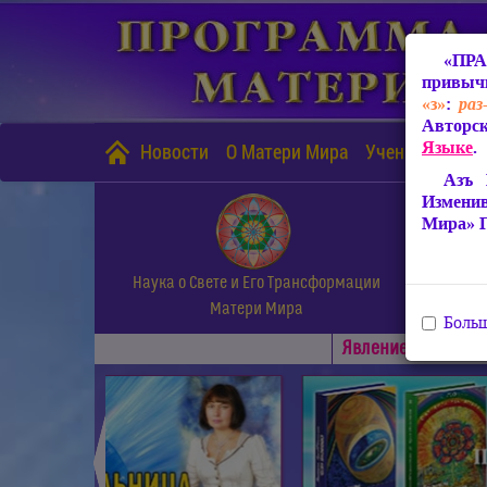
«ПРА
привычн
«з»
:
раз
Авторск
Языке
.
Новости
О Матери Мира
Учение Матери
Азъ 
Измени
Мира» 
Наука о Свете и Его Трансформации
Матери Мира
Больш
Явлениe Матери М
◄