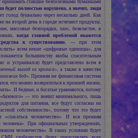
ет принимать ставшие безполезными бумажками
и будет полностью нарушена, а значит, люди
ет голод буквально через несколько дней. Как
же на второй день в городе исчезают продукты,
ие, массовые безпорядки, хаос, безвластие, в
ловиях,
когда главной проблемой окажется
средства к существованию
, — при этом
ислить» всем некие «цифровые единицы», для
 покажется большинству якобы спасительным
ис и устраивался) будет представлено всем в
венный выход из кризиса»
, а также в качестве
похожих бед».
Прежняя же финансовая система
ялся, что можно возвратиться к прежней жизни,
жить». И бедные, и богатые уравняются, потому
«базового» — это значит минимального, лишь
родуктов для питания, все будут согласны на
астной собственности», потому что это будет
т «спасаться человечество». И вся прежняя
и человека». При официальных утверждениях,
ивания человечества». В таких условиях будет
 СМИ глобалистов будет представлять всех