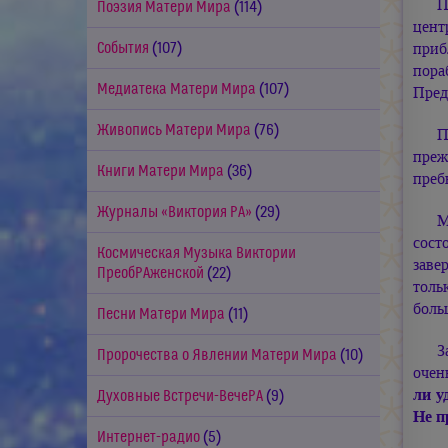
П
Поэзия Матери Мира
(114)
цент
приб
События
(107)
пор
Медиатека Матери Мира
(107)
Пред
Живопись Матери Мира
(76)
П
преж
Книги Матери Мира
(36)
преб
Журналы «Виктория РА»
(29)
М
сост
Космическая Музыка Виктории
заве
ПреобРАженской
(22)
толь
боль
Песни Матери Мира
(11)
З
Пророчества о Явлении Матери Мира
(10)
очен
ли у
Духовные Встречи-ВечеРА
(9)
Не п
Интернет-радио
(5)