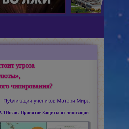
тоит угроза
алюты»,
ного чипирования?
Публикации учеников Матери Мира
ЛИпсис. Принятие Защиты от чипизации