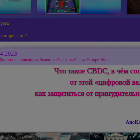
гроза
 чипирования?
04.2023
Защита от чипизации
,
Познание Аспектов Учения Матери Мира
Что такое CBDC, в чём сос
от этой «цифровой в
как защититься от принудитель
АпоКА