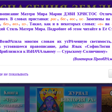
вописание Матери Мира
Марии ДЭВИ ХРИСТОС
Отлича
ого. В словах приставки:
рас-
,
бес-
,
вос-
,
ис-
Заменены на 
-
,
без-
,
воз-
,
из-
. Также, как и в некоторых словах:
«о»
на
ий Стиль Матери Мира. Подробнее об этом читайте в Её 
 Мира
О ПрогРАмме «ЮСМАЛОС»
Библиотека
Защит
ВозвРАтила многим словам их утРАченную светимость, 
в устоявшееся правописание, дабы Язык «СофиоЛогии
Приблизился к ИзНАЧАльному — Сурьскому-Солнечному»
(Виктория ПреобРАж
СофиоЛогия Матери Мира
Живое Слово Матери Мир
Статьи, Книги, Видео, Аудио 
е не показывать
ира
Пророчества о Явлении Матери Мира
Молитва Света