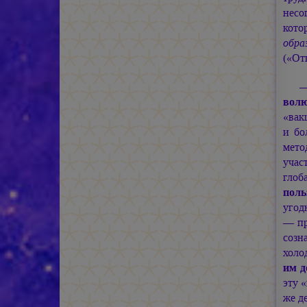
несо
кото
обра
(«От
—
вол
«вак
и бо
мето
учас
глоб
поль
угод
— пр
созн
холо
им д
эту 
же д