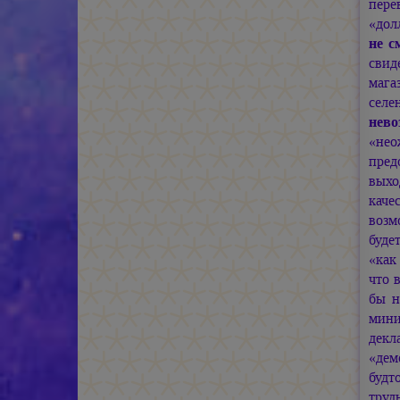
пере
«дол
не с
свид
мага
селе
нево
«нео
пред
выхо
каче
возм
буде
«как
что 
бы н
мини
декл
«дем
будт
труд