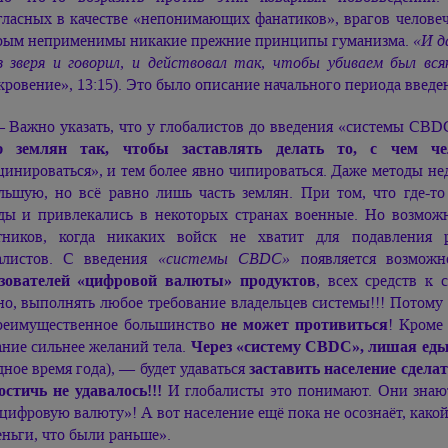
гласных в качестве «непонимающих фанатиков», врагов человече
рым неприменимы никакие прежние принципы гуманизма.
«И д
з зверя и говорил, и действовал так, чтобы убиваем был вся
кровение», 13:15). Это было описание начального периода введ
 Важно указать, что у глобалистов до введения «системы CB
ю землян так, чтобы заставлять делать то, с чем че
цинироваться», и тем более явно чипироваться. Даже методы н
льшую, но всё равно лишь часть землян. При том, что где-т
ды и привлекались в некоторых странах военные. Но возмож
тников, когда никаких войск не хватит для подавления 
алистов. С введения
«системы CBDC»
появляется возмож
зователей «цифровой валюты» продуктов
, всех средств к 
но, выполнять любое требование владельцев системы!!! Потому 
еимущественное большинство
не может противиться
! Кроме
ание сильнее желаний тела.
Через «систему CBDC», лишая ед
дное время года), — будет удаваться
заставить население сдела
остичь не удавалось!!!
И глобалисты это понимают. Они знают,
«цифровую валюту»! А вот население ещё пока не осознаёт, какой
еньги, что были раньше».