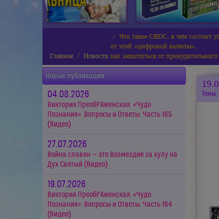
Что такое CBDC, в чём состоит у
от этой «цифровой валюты»,
Главная
Новости
как защититься от принудительного
Новые публикации
19.
04.08.2026
Темы:
Виктория ПреобРАженская. «Чудо
Познания». Вопросы и Ответы. Часть 165
(Видео)
27.07.2026
Война славян — это Возмездие за хулу на
Дух Святый (Видео)
19.07.2026
Виктория ПреобРАженская. «Чудо
Познания». Вопросы и Ответы. Часть 164
(Видео)