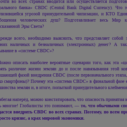
очти во всех странах вводится или осуществляется подгото
рального банка» CBDC (Central Bank Digital Currency). Что 
лизившейся угрозой принудительной чипизации, и КТО Еди
абощения человеческих душ? Подготавливает весь Мир 
сказанной Эры Света?
режде всего, необходимо выяснить, что представляет собой 
них наличных и безналичных (электронных) денег? А так
ывание в «системе CBDC»?
ожно описать наиболее вероятные сценарии того, как эта «ци
оять различие жизни землян до и после навязывания этой к
ршающей фазой внедрения CBDC (после первоначального этапа,
ко смартфоны)? Почему эта «система CBDC» в финальной фазе 
шинства землян и, в итоге, попыткой принудительного клеймени
абегая наперёд, можно констатировать, что опасность приняти
ь многие! Глобалисты это понимают, —
то, что обычными сп
дастся внедрить CBDC во всех странах. Поэтому, по всем пр
росто кризис, а крах мировой экономики.