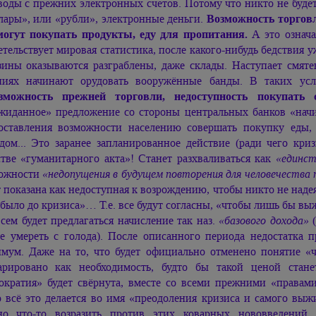
воды с прежних электронных счетов. Потому что никто не буд
лары», или «рубли», электронные деньги.
Возможность торговл
могут покупать продукты, еду для пропитания.
А это означа
етельствует мировая статистика, после какого-нибудь бедствия у
зины оказываются разграблены, даже склады. Наступает смятен
ниях начинают орудовать вооружённые банды. В таких ус
зможность прежней торговли, недоступность покупать 
жиданное» предложение со стороны центральных банков «нач
оставления возможности населению совершать покупку еды,
дом... Это заранее запланированное действие (ради чего криз
стве «гуманитарного акта»! Станет разхваливаться как
«единст
ожности
«недопущения в будущем повторения для человечества 
т показана как недоступная к возрождению, чтобы никто не наде
 было до кризиса»… Т.е. все будут согласны, «чтобы лишь бы вы
всем будет предлагаться начисление так наз.
«базового дохода»
(
е умереть с голода). После описанного периода недостатка п
мум. Даже на то, что будет официально отменено понятие «ч
арировано как необходимость, будто бы такой ценой стане
ократия» будет свёрнута, вместе со всеми прежними «правам
о всё это делается во имя «преодоления кризиса и самого выж
но что-то возразить против этих коварных нововведений.