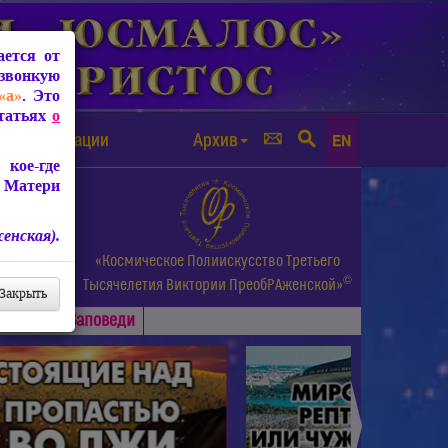
ется от
звонкую
«а»
. Это
Статьях
о
а от чипизации
Архив
EN
кое-где
 Матери
енская).
а.
«Космическое Полиискусство Третьего
©
и др.
Тысячелетия
Виктории ПреобРАженской»
Закрыть
Основные
Заповеди
►