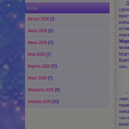
Д
Архив
сдел
прос
Август 2026
(1)
изпы
оста
Июль 2026
(5)
опа
Мар
Июнь 2026
(5)
чело
подг
Май 2026
(7)
Буде
зла»
Апрель 2026
(11)
Март 2026
(7)
Февраль 2026
(6)
—
«вне
Январь 2026
(10)
тера
элек
«из-
нали