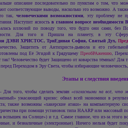
альше описание последовательно по пунктам о том, что мож
ают соответствующие выводы, насколько это возможно. А также
то так,
человеческими возможностями
, эту проблему не п
тания. Наступит ясность
в главном вопросе необходимости
валась иллюзий по поводу того, что будто они сами, без П
сности. Для того и Пришла на планету, в эту Сфер
ия ДЭВИ ХРИСТОС,
ТриЕдиная София, Святый Дух,
Пред
вечество, Защитить от Антихриста-дьявола и его гибельн
отовлены под Её Эгидой к Грядущему
ПреобРАжению
, Перех
т так! Человечество будет Защищено от коварства тёмных! Для 
, перед Переходом в Эру Света, чтобы избирающие человечность
Этапы и следствия введе
 Для того, чтобы сделать землян
«согласными на всё, что 
запный» ужасающий кризис: обвал всей экономики в результ
кта; также возможны «хакерские атаки» на компьютерную си
тричества при помощи установок типа HAARP или массовый под
за вспышек на Солнце») и т.д. Самое главное, что из-за этого 
чные, и безналичные (электронные). Ничего нельзя будет по