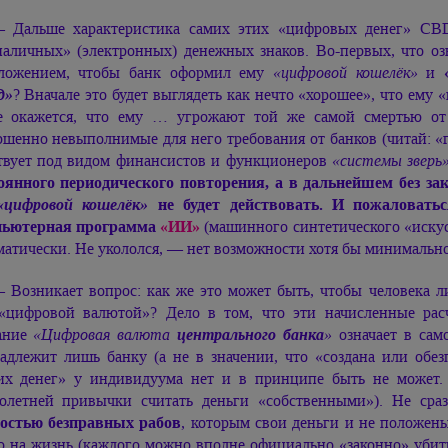
 Дальше характеристика самих этих «цифровых денег» CB
наличных» (электронных) денежных знаков. Во-первых, что озн
ложением, чтобы банк оформил ему
«цифровой кошелёк»
и
д»
? Вначале это будет выглядеть как нечто «хорошее», что ему 
е окажется, что ему … угрожают той же самой смертью от
ршенно невыполнимые для него требования от банков (читай: «г
твует под видом финансистов и функционеров
«системы зверь
оянного периодического повторения, а в дальнейшем без з
«цифровой кошелёк»
не будет действовать. И пожаловаться
пьютерная программа
«ИИ»
(машинного синтетического «искусс
матически. Не укололся, — нет возможности хотя бы минимально
 Возникает вопрос: как же это может быть, чтобы человека 
«цифровой валютой»? Дело в том, что эти начисленные ра
ание
«Цифровая валюта
центрального банка
»
означает в сам
адлежит лишь банку (а не в значении, что «создана или обе
их денег» у индивидуума нет и в принципе быть не может. Х
олетней привычки считать деньги «собственными»). Не сра
остью безправных рабов
, которым свои деньги и не положены
о на жизнь (каждого можно вполне официально «законно» уби