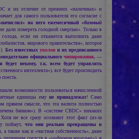
DC и их отличие от прежних «наличных» и
ачает для самого пользователя его согласие с
«начислил» на него ежемесячный
«базовый
«не дали помереть голодной смертью». Только в
 голода, если он откажется выполнить даже
лобалистов, мирового правительства», которое
»
).
Без известных
уколов
и их предписанного
аконодательно официального
чипирования
, —
 будет некому, т.к. всем будет управлять
твенного интеллекта»), всё будет произходить
 поесть.
лишали возможности пользоваться начисленной
счётные единицы ему
не принадлежат
! Само
ом прямом смысле, что эта валюта полностью
зпечена банком»). В «системе CBDC» никаких
отя не все сразу осознают этот факт (из-за
зу поймут,
что они реально превращены в
, а также как и «частная собственность», даже
ть лишением средств в
«цифровом кошельке»
), в