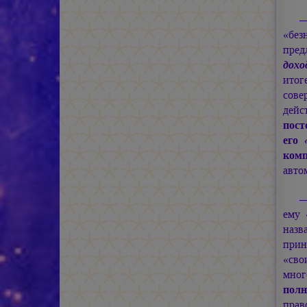
—
«без
пред
дохо
итог
сове
дейс
пост
его
ком
авто
—
ему 
назв
прин
«сво
мног
полн
прав