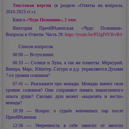
Текстовая версия
(в разделе «Ответы на вопросы,
2010-2023 гг.»).
Книга
«Чудо Познания», 2 том
.
Виктория ПреобРАженская. «Чудо Познания».
Вопросы и Ответы. Часть 29:
https://youtu.be/PI2gF0VKvB4
Список вопросов.
00:00 — Вступление.
00:33 — Солнце и Луна, а так же планеты: Меркурий,
Венера, Марс, Юпитер, Сатурн и д.р. управляются Духами
7-го уровня сознания?
07:41 — Разскажите про монады. Монады имеют свои
уровни сознания? Они сохраняют память накопленного
опыта души? Сколько душ может «выделять и вести»
монада?
10:39 — Вопрос о судьбе венчанных пар после
ПреобРАжения.
12:56 — Уверенность в себе зависит от многих