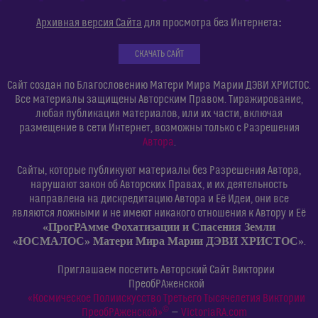
:
Архивная версия Сайта
для просмотра без Интернета
СКАЧАТЬ САЙТ
Сайт создан по Благословению Матери Мира Марии ДЭВИ ХРИСТОС.
Все материалы защищены Авторским Правом. Тиражирование,
любая публикация материалов, или их части, включая
размещение в сети Интернет, возможны только с Разрешения
Автора
.
Сайты, которые публикуют материалы без Разрешения Автора,
нарушают закон об Авторских Правах, и их деятельность
направлена на дискредитацию Автора и Её Идеи, они все
являются ложными и не имеют никакого отношения к Автору и Её
«ПрогРАмме Фохатизации и Спасения Земли
«ЮСМАЛОС» Матери Мира Марии ДЭВИ ХРИСТОС»
.
Приглашаем посетить Авторский Сайт Виктории
ПреобРАженской
«Космическое Полиискусство Третьего Тысячелетия Виктории
©
ПреобРАженской»
—
VictoriaRA.com