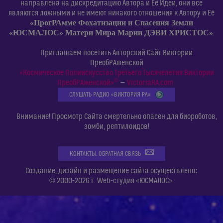
направлена на дискредитацию Автора и Её Идеи, они все
являются ложными и не имеют никакого отношения к Автору и Её
«ПрогРАмме Фохатизации и Спасения Земли
«ЮСМАЛОС» Матери Мира Марии ДЭВИ ХРИСТОС»
.
Приглашаем посетить Авторский Сайт Виктории
ПреобРАженской
«Космическое Полиискусство Третьего Тысячелетия Виктории
©
ПреобРАженской»
—
VictoriaRA.com
СЛУШАТЬ РАДИО «ВИКТОРИЯ РА»
Внимание! Просмотр Сайта смертельно опасен для биороботов,
зомби, рептилоидов!
КОНТАКТЫ. ОБРАТНАЯ СВЯЗЬ
:
Создание, дизайн и размещение сайта осуществлено
© 2000-2026 г. Web-студия «ЮСМАЛОС».