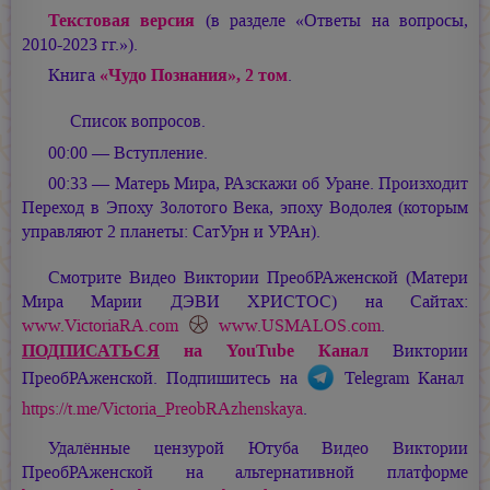
Текстовая версия
(в разделе «Ответы на вопросы,
2010-2023 гг.»).
Книга
«Чудо Познания», 2 том
.
Список вопросов.
00:00 — Вступление.
00:33 — Матерь Мира, РАзскажи об Уране. Произходит
Переход в Эпоху Золотого Века, эпоху Водолея (которым
управляют 2 планеты: СатУрн и УРАн).
Смотрите Видео Виктории ПреобРАженской (Матери
Мира
Марии ДЭВИ ХРИСТОС
) на Сайтах:
www.VictoriaRA.com
www.USMALOS.com
.
ПОДПИСАТЬСЯ
на YouTube Канал
Виктории
ПреобРАженской. Подпишитесь на
Telegram Канал
https://t.me/Victoria_PreobRAzhenskaya
.
Удалённые цензурой Ютуба Видео Виктории
ПреобРАженской на альтернативной платформе