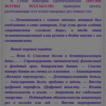
В Статье Виктории ПреобРАженской
«ВРЕМЯ
ЖАТВЫ МАХАКАЛИ»
приведена цитата,
разоблачающая этот аспект коварных дел тёмных сил.
«…Познакомьтесь с планом тёмных, который был
опубликован в сети интернет. Ещё есть время создать
сопротивление «системе Зверь», и тогда этот
человеконенавистный план рухнет в бездну вместе с его
составителями.
Новый мировой порядок:
… Фаза 6: Списание долгов и дематериализация
денег… — Спровоцировать экономический, финансовый
и фондовый крах, банкротство банков. — Спасти
потери банков на счетах их клиентов. — Активировать
«Великую перезагрузку». — Дематериализовать деньги.
— Аннулировать долги, кредиты и займы. — Ввести
цифровой портфель. (Цифровой кошелёк). — Изъять
недвижимость и землю. — Запретить все глобальные
лекарства. — Подтвердить обязательность вакцинации
раз в полгода или год. — Ввести нормирование