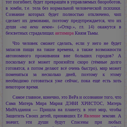
тот погибнет, будет превращён в управляемых биороботов,
в зомби, т.е. тела без нормальной человеческой психики.
Сознание которых будет полностью отключено, чип
сделает их демонами, поэтому предупреждается, что их
души
«на веки веков»
(«Откр.», гл. 14) окажутся в
безсветных страдалищах
антимира
Князя Тьмы.
Что человек сможет сделать, если у него не будет
запасов пищи на такие времена, а также возможности
автономного проживания вне больших городов? А
поскольку всё может произойти скоро (тёмные долго
готовятся, а потом делают всё очень быстро), мир может
поменяться за несколько дней, поэтому к этому
необходимо готовиться уже сейчас, пока ещё есть хоть
некоторое время.
Самое главное, конечно, это ВеРа и осознание того, что
Сама Матерь Мира
Мария ДЭВИ ХРИСТОС,
Матерь
МиРАздания — Пришла на планету, в этот мир, чтобы
Защитить Своих детей, принявших Её
Явление
землян. А
значит, эти души будут Спасены при любых