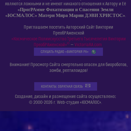
являются ложными и не имеют никакого отношения к Автору и Её
«ПрогРАмме Фохатизации и Спасения Земли
«ЮСМАЛОС» Матери Мира Марии ДЭВИ ХРИСТОС»
.
Приглашаем посетить Авторский Сайт Виктории
ПреобРАженской
«Космическое Полиискусство Третьего Тысячелетия Виктории
©
ПреобРАженской»
—
VictoriaRA.com
СЛУШАТЬ РАДИО «ВИКТОРИЯ РА»
Внимание! Просмотр Сайта смертельно опасен для биороботов,
зомби, рептилоидов!
КОНТАКТЫ. ОБРАТНАЯ СВЯЗЬ
:
Создание, дизайн и размещение сайта осуществлено
© 2000-2026 г. Web-студия «ЮСМАЛОС».