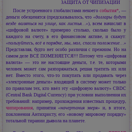
ЗАЩИТА ОТ ЧИПИЗАЦИИ
После устроенного глобалистами некоего
события*
, —
деньги обезценятся (предсказывалось, что
«доллары будут
везде валяться на улице, как листья…»
), всем начислят в
«цифровой валюте» примерно столько, сколько было у
каждого на счету, в его финансовом активе, и скажут:
«пользуйтесь, всё в порядке, мы, мол, спасли положение…»
Представляя, будто нет особо различия с прежним. Но на
самом деле ВСЁ ПОМЕНЯЕТСЯ!!! Потому что «цифровая
валюта» — это не настоящие деньги, т.е. те, которыми
человек может сам разпоряжаться, решая тратить их или
нет. Вместо этого, что-то покупать или продавать через
«электронные деньги» входящий в систему может только
по правилам тех, кто ввёл эту «цифровую валюту» CBDC
(Central Bank Digital Currency) при условии выполнения их
требований: например, прохождения известных процедур,
чипирования
, принятия
«начертания зверя»
и, в итоге,
поклонения Антихристу, его «новому мировому порядку»
тотальной тирании дьявола на планете.