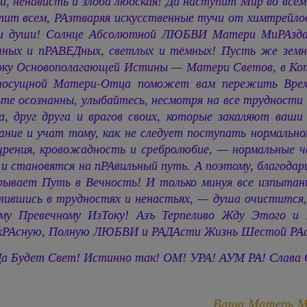
и, ненависть и злоба людская! Да наступит Мир во всё
ит всем, РАзтваряя искусственные тучи от химтрейло
и души! Солнце Абсолютной ЛЮБВИ Матери МиРАздани
шных и пРАВЕДных, светлых и тёмных! Пусть же земно
оку Основополагающей Истины — Матери Светов, в Кото
носущной Матери-Отца поможет вам пережить Время
те осознанны, улыбайтесь, несмотря на все трудности 
а, друг друга и врагов своих, которые закаляют ваши
ание и учат тому, как не следует поступать нормально
щрения, кровожадность и сребролюбие, — нормальные 
и становятся на пРАвильный путь. А поэтому, благодар
ывает Путь в Вечность! И только минуя все изпытани
лившись в трудностях и ненастьях, — душа очистится,
ему Превечному ИзТоку! Азъ Терпеливо Жду Этого и
кРАсную, Полную ЛЮБВИ и РАДАсти Жизнь Шестой РАсы
Да Будет Свет! Истинно так! ОМ! УРА!
АУМ РА!
Слава 
Ваша Матерь 