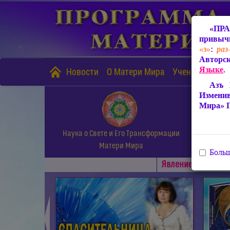
«ПРА
привычн
«з»
:
раз
Авторск
Языке
.
Новости
О Матери Мира
Учение Матери
Азъ 
Измени
Мира» 
Наука о Свете и Его Трансформации
Матери Мира
Больш
Явлениe Матери М
◄