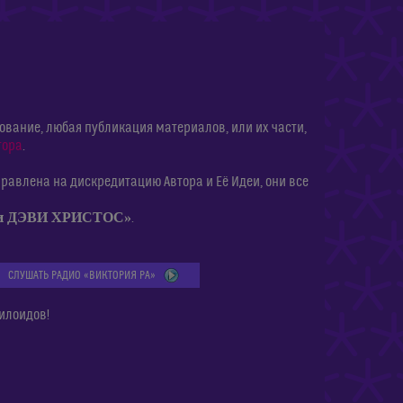
ание, любая публикация материалов, или их части,
тора
.
равлена на дискредитацию Автора и Её Идеи, они все
ии ДЭВИ ХРИСТОС»
.
СЛУШАТЬ РАДИО «ВИКТОРИЯ РА»
илоидов!