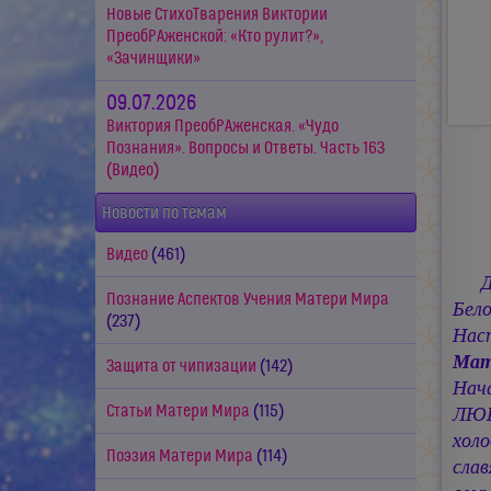
Новые СтихоТварения Виктории
ПреобРАженской: «Кто рулит?»,
«Зачинщики»
09.07.2026
Виктория ПреобРАженская. «Чудо
Познания». Вопросы и Ответы. Часть 163
(Видео)
Новости по темам
Видео
(461)
Познание Аспектов Учения Матери Мира
Бел
(237)
Нас
Мат
Защита от чипизации
(142)
Нач
Статьи Матери Мира
(115)
ЛЮБ
хол
Поэзия Матери Мира
(114)
сла