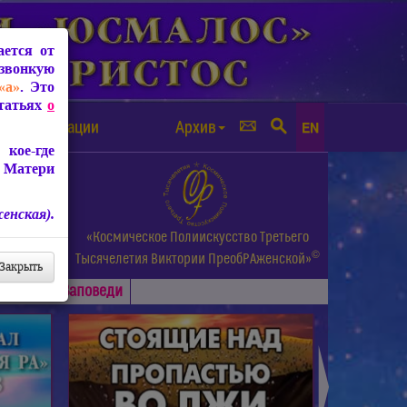
ется от
звонкую
«а»
. Это
Статьях
о
а от чипизации
Архив
EN
кое-где
 Матери
енская).
а.
«Космическое Полиискусство Третьего
©
и др.
Тысячелетия
Виктории ПреобРАженской»
Закрыть
Основные
Заповеди
►