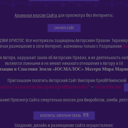
:
Архивная версия Сайта
для просмотра без Интернета
СКАЧАТЬ САЙТ
ДЭВИ ХРИСТОС. Все материалы защищены Авторским Правом. Тиражиров
ючая размещение в сети Интернет, возможны только с Разрешения
Ав
 Автора, нарушают закон об Авторских Правах, и их деятельность нап
являются ложными и не имеют никакого отношения к Автору и Её
изации и Спасения Земли «ЮСМАЛОС» Матери Мира Мар
Приглашаем посетить Авторский Сайт Виктории ПреобРАженской
©
ретьего Тысячелетия Виктории ПреобРАженской»
—
VictoriaRA.com
ние! Просмотр Сайта смертельно опасен для биороботов, зомби, репт
КОНТАКТЫ. ОБРАТНАЯ СВЯЗЬ
:
Создание, дизайн и размещение сайта осуществлено