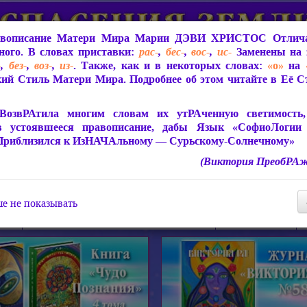
вописание Матери Мира
Марии ДЭВИ ХРИСТОС
Отлича
ого. В словах приставки:
рас-
,
бес-
,
вос-
,
ис-
Заменены на 
-
,
без-
,
воз-
,
из-
. Также, как и в некоторых словах:
«о»
на
ий Стиль Матери Мира. Подробнее об этом читайте в Её 
 Мира
О ПрогРАмме «ЮСМАЛОС»
Библиотека
Защит
ВозвРАтила многим словам их утРАченную светимость, 
в устоявшееся правописание, дабы Язык «СофиоЛогии
Приблизился к ИзНАЧАльному — Сурьскому-Солнечному»
(Виктория ПреобРАж
СофиоЛогия Матери Мира
Живое Слово Матери Мир
Статьи, Книги, Видео, Аудио 
е не показывать
ира
Пророчества о Явлении Матери Мира
Молитва Света