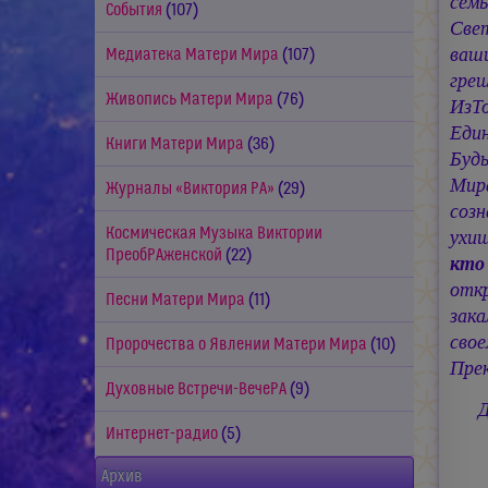
семь
События
(107)
Свет
ваш
Медиатека Матери Мира
(107)
гре
Живопись Матери Мира
(76)
ИзТ
Еди
Книги Матери Мира
(36)
Будь
Мир
Журналы «Виктория РА»
(29)
созн
Космическая Музыка Виктории
ухи
ПреобРАженской
(22)
кто
откр
Песни Матери Мира
(11)
зака
сво
Пророчества о Явлении Матери Мира
(10)
Пре
Духовные Встречи-ВечеРА
(9)
Интернет-радио
(5)
Архив