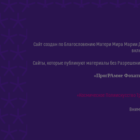
Сайт создан по Благословению Матери Мира Марии 
вкл
Сайты, которые публикуют материалы без Разрешения
«ПрогРАмме Фохат
«Космическое Полиискусство Т
Внима