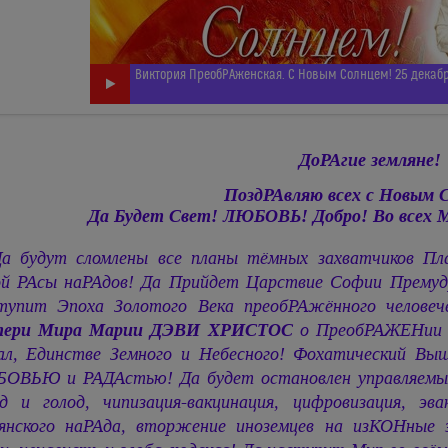
Виктория ПреобРАженская. С Новым Солнцем! 25 декабр
ДоРАгие земляне!
ПоздРАвляю всех с Новым 
Да Будет Свет! ЛЮБОВЬ! Добро! Во всех 
Да будут сломлены все планы тёмных захватчиков П
ой РАсы наРАдов! Да Прийдет Царствие Софии Премудро
тупит Эпоха Золотого Века преобРАжённого челове
ери Мира
Марии ДЭВИ ХРИСТОС
о ПреобРАЖЕНии вс
ал, Единстве Земного и Небесного! Фохатический В
ОВЬЮ и РАДАстью! Да будет остановлен управляемый х
од и голод, чипизация-вакцинация, цифровизация, эва
вянского наРАда, вторжение иноземцев на изКОНные з