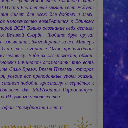
м мире! Пусть Новое Бело-Золотое Солнце
в! Пусть Его тёплый мягкий свет РАдует
я Сияет для всех: для добрых и злых,
е человечество возвРАтится к Единому
рой ВСЁ! Только осознание себя детьми
 Великой Скорби. Любите друг друга!
и изпытания, благодарите за всё Матерь
 души, как в горниле Огня, пробуждают
му человеку. Видя их жестокость, обман,
человеки начинают осознавать:
кто есть
ите Само Время, Время Перемен, которое
я, усвоив все преподанные уроки жизни,
 станет подобна кристаллу и вернётся к
 Готовлю для МиРАздания Гармоничную,
 РАзумного человечества!
Софии Премудрости Света!
Мира
Мария ДЭВИ ХРИСТОС