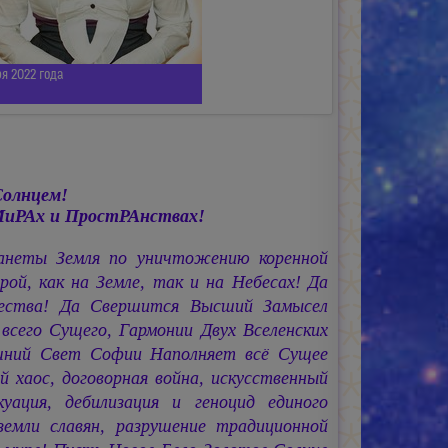
я 2022 года
Солнцем!
МиРАх и ПростРАнствах!
ланеты Земля по уничтожению коренной
й, как на Земле, так и на Небесах! Да
чества! Да Свершится Высший Замысел
его Сущего, Гармонии Двух Вселенских
ышний Свет Софии Наполняет всё Сущее
аос, договорная война, искусственный
куация, дебилизация и геноцид единого
емли славян, разрушение традиционной