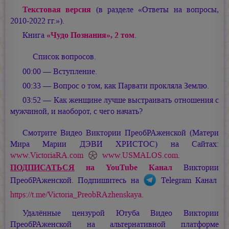
Текстовая версия
(в разделе «Ответы на вопросы,
2010-2022 гг.»).
Книга
«Чудо Познания», 2 том
.
Список вопросов.
00:00 — Вступление.
00:33 — Вопрос о том, как Парвати прокляла Землю.
03:52 — Как женщине лучше выстраивать отношения с
мужчиной, и наоборот, с чего начать?
Смотрите Видео Виктории ПреобРАженской (Матери
Мира
Марии ДЭВИ ХРИСТОС
) на Сайтах:
www.VictoriaRA.com
www.USMALOS.com
.
ПОДПИСАТЬСЯ
на YouTube Канал
Виктории
ПреобРАженской. Подпишитесь на
Telegram Канал
https://t.me/Victoria_PreobRAzhenskaya
.
Удалённые цензурой Ютуба Видео Виктории
ПреобРАженской на альтернативной платформе