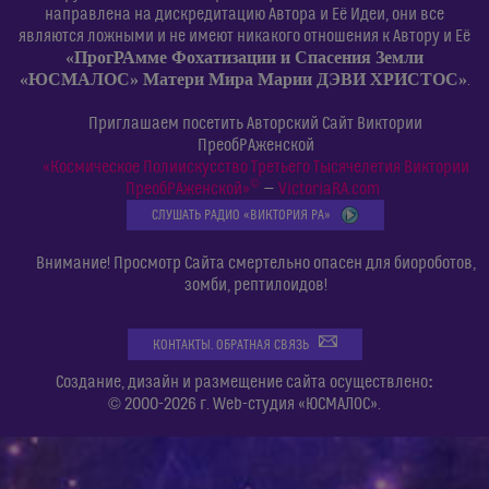
направлена на дискредитацию Автора и Её Идеи, они все
являются ложными и не имеют никакого отношения к Автору и Её
«ПрогРАмме Фохатизации и Спасения Земли
«ЮСМАЛОС» Матери Мира Марии ДЭВИ ХРИСТОС»
.
Приглашаем посетить Авторский Сайт Виктории
ПреобРАженской
«Космическое Полиискусство Третьего Тысячелетия Виктории
©
ПреобРАженской»
—
VictoriaRA.com
СЛУШАТЬ РАДИО «ВИКТОРИЯ РА»
Внимание! Просмотр Сайта смертельно опасен для биороботов,
зомби, рептилоидов!
КОНТАКТЫ. ОБРАТНАЯ СВЯЗЬ
:
Создание, дизайн и размещение сайта осуществлено
© 2000-2026 г. Web-студия «ЮСМАЛОС».