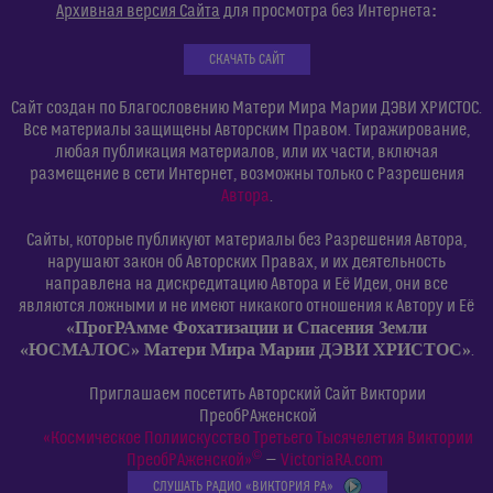
:
Архивная версия Сайта
для просмотра без Интернета
СКАЧАТЬ САЙТ
Сайт создан по Благословению Матери Мира Марии ДЭВИ ХРИСТОС.
Все материалы защищены Авторским Правом. Тиражирование,
любая публикация материалов, или их части, включая
размещение в сети Интернет, возможны только с Разрешения
Автора
.
Сайты, которые публикуют материалы без Разрешения Автора,
нарушают закон об Авторских Правах, и их деятельность
направлена на дискредитацию Автора и Её Идеи, они все
являются ложными и не имеют никакого отношения к Автору и Её
«ПрогРАмме Фохатизации и Спасения Земли
«ЮСМАЛОС» Матери Мира Марии ДЭВИ ХРИСТОС»
.
Приглашаем посетить Авторский Сайт Виктории
ПреобРАженской
«Космическое Полиискусство Третьего Тысячелетия Виктории
©
ПреобРАженской»
—
VictoriaRA.com
СЛУШАТЬ РАДИО «ВИКТОРИЯ РА»