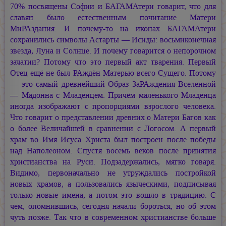
70% посвящены Софии и БАГАМАтери говарит, что для
славян было естественным почитание Матери
МиРАздания. И почему-то на иконах БАГАМАтери
сохранились символы Астарты — Исиды: восьмиконечная
звезда, Луна и Солнце. И почему говарится о непорочном
зачатии? Потому что это первый акт тварения. Первый
Отец ещё не был РАждён Матерью всего Сущего. Потому
— это самый древнейший Образ ЗаРАждения Вселенной
— Мадонна с Младенцем. Причём маленького Младенца
иногда изображают с пропорциями взрослого человека.
Что говарит о представлении древних о Матери Багов как
о более Величайшей в сравнении с Логосом. А первый
храм во Имя Исуса Христа был построен после победы
над Наполеоном. Спустя восемь веков после принятия
христианства на Руси. Подзадержались, мягко говаря.
Видимо, первоначально не утруждались постройкой
новых храмов, а пользовались языческими, подписывая
только новые имена, а потом это вошло в традицию. С
чем, опомнившись, сегодня начали бороться, но об этом
чуть позже. Так что в современном христианстве больше