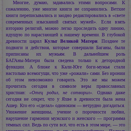
Многие, думаю, задавались этими вопросами. К
сожалению, уже многие книги не сохранились. Ветхие
книги переписывались и заодно редактировались в «свете
современных изысканий святых мужей». Если взять
изторию религий, можно легко проследить одну линию,
идущую по нарастающей к нашему времени. В глубокой
древности царил
Культ Великой Матери
. Позднее те
подвиги и действия, которые совершали Баганы, были
приписаны их мужьям. В дальнейшем роль
БАГАны-Матери
была сведена только к детородной
функции. А ближе к Кали-Юге боги-мужья стали
настолько всемогущи, что уже «рожали» сами. Без иронии
об этом невозможно говарить. Это же мы можем
прочитать сегодня в символе веры православных
христиан:
«Отец родил, не сотворил».
Однако даже
сегодня не секрет, что у Яхве в древности была жена
Ашер. Кто его «сделал» одиноким — нетрудно догадаться.
Унижение женщины, учение о порочности любви,
нарушение гармонии мужского и женского — программа
тёмных сил. Ведь по сути всё, что есть в этом мире, — это