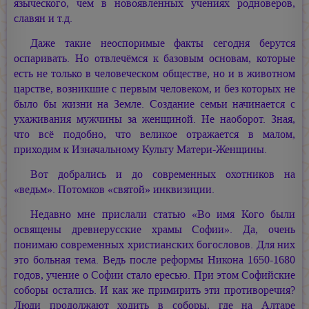
языческого, чем в новоявленных учениях родноверов,
славян и т.д.
Даже такие неоспоримые факты сегодня берутся
оспаривать. Но отвлечёмся к базовым основам, которые
есть не только в человеческом обществе, но и в животном
царстве, возникшие с первым человеком, и без которых не
было бы жизни на Земле. Создание семьи начинается с
ухаживания мужчины за женщиной. Не наоборот. Зная,
что всё подобно, что великое отражается в малом,
приходим к Изначальному Культу
Матери-Женщины.
Вот добрались и до современных охотников на
«ведьм». Потомков «святой» инквизиции.
Недавно мне прислали статью «Во имя Кого были
освящены древнерусские храмы Софии». Да, очень
понимаю современных христианских богословов. Для них
это больная тема. Ведь после реформы Никона 1650-1680
годов, учение о Софии стало ересью. При этом Софийские
соборы остались. И как же примирить эти противоречия?
Люди продолжают ходить в соборы, где на Алтаре