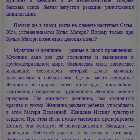
мужчина и женщина и их взаимодействие. Подрыв
базовых основ бытия запустил реакцию уничтожения
цивилизации.
Почему же в эпохи, когда на планете наступает Сатья-
Юга, устанавливается Культ Матери? Почему только при
Культе Матери возможна гармония начал?
Мужчина и женщина — разные в своих проявлениях.
Мужчине дано всё для господства и выживания в
грубоматериальном мире. Физическая сила, логическое
мышление, тестостерон, который делает мужчину
завоевателем и победителем. Где же место женщины?
Женщина по прираде своей милосердна, миролюбива,
жертвенна, созидательна, трудолюбива. Женщина внешне
прекрасна. Где находится женщина, там становится
красиво и уютно. Женщина раждает ребёнка, уподобляясь
в этом Матери Вселенной. Женщина Истину чувствует
сердцем. При этом ей не нужно умственно препарировать
Истину, она чувствует её непосредственно. Женщина —
проводник Небесной радасти и благости в этот мир.
Чтобы нежная скромная женщина могла поделиться этим