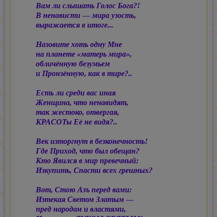
Вам ли слышать Голос Бога?!
В ненависти — мира узость,
выражается в итоге...
Назовите хоть одну Мне
на планете «матерь мира»,
обличённую безумьем
и Пронзённую, как в тире?..
Есть ли среди вас иная
Женщина, что ненавидят,
так жестоко, отвергая,
КРАСОТы Её не видя?..
Век изторгнут в безконечность!
Где Приход, что был обещан?
Кто Явился в мир превечный:
Изкупить, Спасти всех грешных?
Вот, Стою Азъ перед вами:
Изтекая Светом Златым —
пред народом и властями,