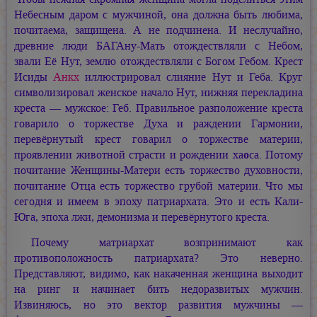
Небесным даром с мужчиной, она должна быть любима,
почитаема, защищена. А не подчинена. И неслучайно,
древние люди
БАГАну-Мать
отождествляли с Небом,
звали Её Нут, землю отождествляли с Богом Гебом. Крест
Исиды
Анкх
иллюстрировал слияние Нут и Геба. Круг
символизировал женское начало Нут, нижняя перекладина
креста — мужское: Геб. Правильное разположение креста
говарило о торжестве Духа и раждении Гармонии,
перевёрнутый крест говарил о торжестве материи,
проявлении животной страсти и рождении ха
о
са. Потому
почитание Женщины-Матери есть торжество духовности,
почитание Отца есть торжество грубой материи. Что мы
сегодня и имеем в эпоху патриархата. Это и есть Кали-
Юга, эпоха лжи, демонизма и перевёрнутого креста.
Почему матриархат возпринимают как
противоположность патриархата? Это неверно.
Представляют, видимо, как накаченная женщина выходит
на ринг и начинает бить недоразвитых мужчин.
Извиняюсь, но это вектор развития мужчины —