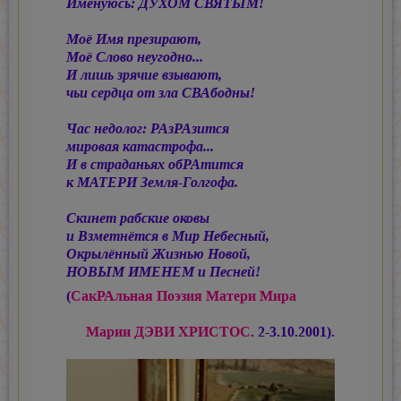
Именуюсь: ДУХОМ СВЯТЫМ!
Моё Имя презирают,
Моё Слово неугодно...
И лишь зрячие взывают,
чьи сердца от зла СВАбодны!
Час недолог: РАзРАзится
мировая катастрофа...
И в страданьях обРАтится
к МАТЕРИ Земля-Голгофа.
Скинет рабские оковы
и Взметнётся в Мир Небесный,
Окрылённый Жизнью Новой,
НОВЫМ ИМЕНЕМ и Песней!
(
СакРАльная Поэзия Матери Мира
Марии ДЭВИ ХРИСТОС
. 2-3.10.2001).