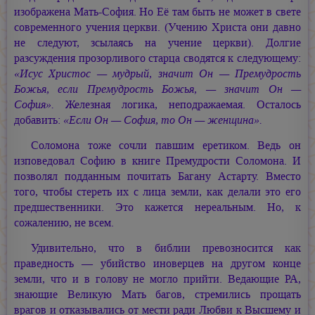
изображена
Мать-София.
Но Её там быть не может в свете
современного учения церкви. (Учению Христа они давно
не следуют, зсылаясь на учение церкви). Долгие
разсуждения прозорливого старца сводятся к следующему:
«Исус Христос — мудрый, значит Он — Премудрость
Божья, если Премудрость Божья, — значит Он —
София».
Железная логика, неподражаемая. Осталось
добавить:
«Если Он — София, то Он — женщина».
Соломона тоже сочли павшим еретиком. Ведь он
изповедовал Софию в книге Премудрости Соломона. И
позволял подданным почитать Багану Астарту. Вместо
того, чтобы стереть их с лица земли, как делали это его
предшественники. Это кажется нереальным. Но, к
сожалению, не всем.
Удивительно, что в библии превозносится как
праведность — убийство иноверцев на другом конце
земли, что и в голову не могло прийти. Ведающие РА,
знающие Великую Мать багов, стремились прощать
врагов и отказывались от мести ради Любви к Высшему и