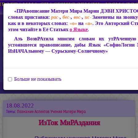
«ПРАвописание Матери Мира
Марии ДЭВИ ХРИСТО
словах приставки:
рас-
,
бес-
,
вос-
,
ис-
Заменены на звонк
как и в некоторых словах:
«о»
на
«а»
. Это Авторский Ст
этом читайте в Её Статьях
о Языке
.
Азъ ВозвРАтила многим словам их утРАченную с
устоявшееся правописание, дабы Язык «СофиоЛогии
ИзНАЧАльному — Сурьскому-Солнечному»
Больше не показывать
Главная
Новости
ИзТок МиРАздания
18.08.2022
Темы:
Познание Аспектов Учения Матери Мира
ИзТок МиРАздания
Публикации учеников Матери Мира