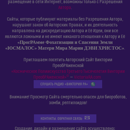
размещение в сети Интернет, возможны только с Разрешения
Автора
.
Сайты, которые публикуют материалы без Разрешения Автора,
нарушают закон об Авторских Правах, и их деятельность
направлена на дискредитацию Автора и Её Идеи, они все
являются ложными и не имеют никакого отношения к Автору и Её
«ПрогРАмме Фохатизации и Спасения Земли
«ЮСМАЛОС» Матери Мира Марии ДЭВИ ХРИСТОС»
.
Приглашаем посетить Авторский Сайт Виктории
ПреобРАженской
«Космическое Полиискусство Третьего Тысячелетия Виктории
©
ПреобРАженской»
—
VictoriaRA.com
СЛУШАТЬ РАДИО «ВИКТОРИЯ РА»
Внимание! Просмотр Сайта смертельно опасен для биороботов,
зомби, рептилоидов!
КОНТАКТЫ. ОБРАТНАЯ СВЯЗЬ
:
Создание, дизайн и размещение сайта осуществлено