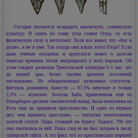
Сегодня пытаются возрадить языческую, славянскую
культуру. И опять во главу угла ставят Отца, то есть
физическую силу и интеллект. Хотя все знают, что «Бог в
душе», а не в уме. Так откуда они взяли этого Отца? Если
даже учёные изторики и археологи знают о долгом
периоде времени эпохи матриархата у всех народов. Об
этом говарят разкопки Трипольской культуры 6-3 тыс. лет
до нашей эры, более тысячи древних поселений
изследовано. Из обнаруженных культовых статуэток-
фигурок домашних бажеств — 97,5% женские и только
2,5% — мужские. Золотая Баба, привезенная ещё из
Гипербореи десятки тысячелетий назад, была почитаема на
Руси ещё до принятия христианства. И одно из первых
дел, чем занялись христиане, — попытки уничтожения
золотой статуи Лады, стоящей на берегу Ладоги. 700 лет
они охотились за ней. Пока след её не был затерян в лесах
сибирской тайги. А тот факт, что из христианских церквей