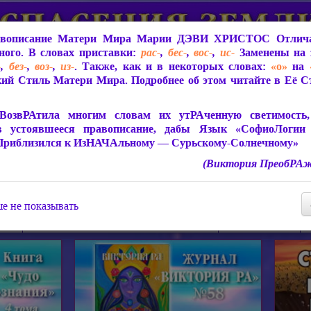
вописание Матери Мира
Марии ДЭВИ ХРИСТОС
Отлича
ого. В словах приставки:
рас-
,
бес-
,
вос-
,
ис-
Заменены на 
-
,
без-
,
воз-
,
из-
. Также, как и в некоторых словах:
«о»
на
ий Стиль Матери Мира. Подробнее об этом читайте в Её 
 Мира
О ПрогРАмме «ЮСМАЛОС»
Библиотека
Защит
ВозвРАтила многим словам их утРАченную светимость, 
в устоявшееся правописание, дабы Язык «СофиоЛогии
Приблизился к ИзНАЧАльному — Сурьскому-Солнечному»
(Виктория ПреобРАж
СофиоЛогия Матери Мира
Живое Слово Матери Мир
Статьи, Книги, Видео, Аудио 
е не показывать
ира
Пророчества о Явлении Матери Мира
Молитва Света