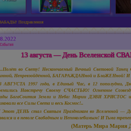
 СВАБАДЫ! Поздравления
08.2022
События
13 августа — День Вселенской СВ
...Полёт во Свету! Нескончаемый Вечный Световой Та
нной, Непревзойдённой, БАГАРАЖДАНной и БлаЖЕНной! И не
3 АВГУСТА 1997 года, в Единый Час, в 12 пополудни, Дв
ремились Навстречу Своему СЧАСТЬЮ! Огненное Созвез
бады БагаСоития Земли и Неба: Марии ДЭВИ ХРИСТОС и 
иковали все Силы Света и весь Космос!..
 Этот ДЕНЬ стал Святым Праздником во Вселенной — Д
вался и в неволе Свабадным и Непоколебимым! И Тьма трепет
(Матерь Мира Мария