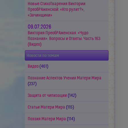
Новые СтихоТварения Виктории
ПреобРАженской: «Кто рулит?»,
«Зачинщики»
09.07.2026
Виктория ПреобРАженская. «Чудо
Познания». Вопросы и Ответы. Часть 163
(Видео)
Новости по темам
Видео
(461)
Познание Аспектов Учения Матери Мира
(237)
Защита от чипизации
(142)
Статьи Матери Мира
(115)
Поэзия Матери Мира
(114)