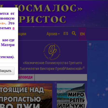
ется от
звонкую
«а»
. Это
Статьях
о
а от чипизации
Архив
EN
кое-где
 Матери
енская).
а.
«Космическое Полиискусство Третьего
©
и др.
Тысячелетия
Виктории ПреобРАженской»
Закрыть
Основные
Заповеди
►