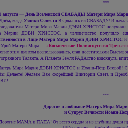
***
3 августа — День Вселенской СВАБАДЫ Матери Мира
Мар
 Днём, когда
Узники Совести
Вырвались на СВАБАДУ! И начался
следователи Матери Мира
Марии ДЭВИ ХРИСТОС
получили 
ра
Марии ДЭВИ ХРИСТОС,
а человечество получило е
твенности в Лице Матери Мира
Марии ДЭВИ ХРИСТОС
и 
тУрой Матери Мира —
«Космическое Полиискусство Третьег
огие этим шансом возпользовались, став посетителями Выстав
огранного Таланта. А Планета Земля РАДАстно вздохнула, впи
атерь Мира
Мария ДЭВИ ХРИСТОС
и
Иоанн-Пётр
Второй! С
Вы Делаете! Желаем Вам скорейшей Виктории Света и ПреобР
ВИ!
***
Дорогие и любимые Матерь Мира
Мари
и Супруг Вечности
Иоанн-Пёт
Дорогие МАМА и ПАПА! От всего сердца и из глубины души п
ПРАздником — Днём Вселенской