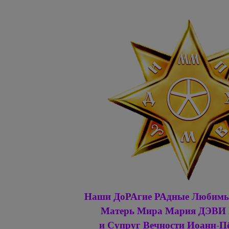
Наши ДоРАгие РАдные Любим
Матерь Мира
Мария ДЭВИ
и Супруг Вечности
Иоанн-П