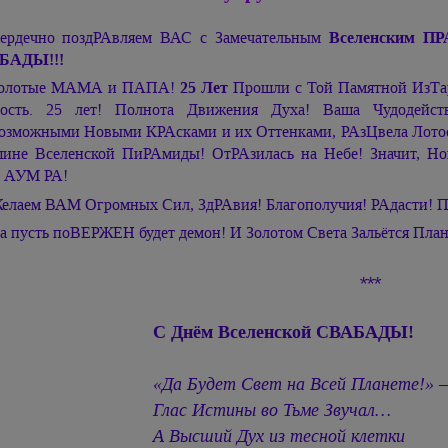
ердечно поздРАвляем ВАС с Замечательным
Вселенским ПР
БАДЫ!!!
олотые МАМА и ПАПА!
25 Лет
Прошли с Той Памятной ИзТ
ость. 25 лет! Полнота Движения Духа! Ваша Чудодейс
озможными Новыми КРАсками и их Оттенками, РАзЦвела Лотос
ине Вселенской ПиРАмиды! ОтРАзилась на Небе! Значит, Н
!
АУМ РА!
елаем ВАМ Огромных Сил, ЗдРАвия! Благополучия! РАдасти! П
а пусть поВЕРЖЕН будет демон! И Золотом Света Зальётся План
***
С Днём Вселенской СВАБАДЫ!
«Да Будет Свет на Всей Планете!» 
Глас Истины во Тьме Звучал…
А Высший Дух из тесной клетки