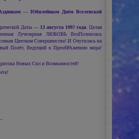
Аздником — Юбилейным Днём Вселенской
арической Даты —
13 августа 1997 года
. Целая
твенная Лучезарная ЛЮБОВЬ ВозПолнилась
овым Цветком Совершенства! И Очутилась на
овый Полёт, Ведущий к ПреобРАжению мира!
ритока Новых Сил и Возможностей!
ета!
—