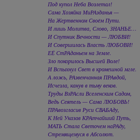
Под купол Неба Возлетал!
Сама Хозяйка МиРАзданья —
На Жертвенном Своём Пути.
И лишь Молитва, Слово, ЗНАНЬЕ…
И Спутник Вечности — ЛЮБВИ!
И Совершилась Власть ЛЮБОВИ!
ЕЁ СтРАданьем на Земле.
Зло покорилось Высшей Воле!
И Вспыхнул Свет в кромешной мгле.
А ложь, РАзвенчанная ПРАвдой,
Исчезла, канув в тьму веков.
Труды ВзРАсли Вселенским Садом,
Ведь Сеятель — Сама ЛЮБОВЬ!
ПРАвозгласив Руси СВАБАду,
К Ней Указав КРАтчайший Путь,
МАТЬ Стала Светочем наРАду,
Стремящемуся в Абсолют.