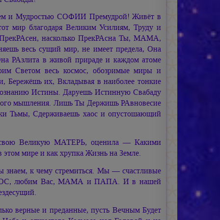
ием и Мудростью СОФИИ Премудрой! Живёт в
этот мир благодаря Великим Усилиям, Труду и
ПрекРАсен, насколько ПрекРАсна Ты, МАМА,
яешь весь сущий мир, не имеет предела, Она
 Она РАзлита в живой прираде и каждом атоме
оим Светом весь космос, обозримые миры и
, Бережёшь их, Вкладывая в наиболее тонкие
Познанию Истины. Даруешь Истинную Свабаду
ного мышления. Лишь Ты Держишь РАвновесие
дки Тьмы, Сдерживаешь хаос и опустошающий
ла свою Великую МАТЕРЬ, оценила — Какими
в этом мире и как хрупка Жизнь на Земле.
аем, к чему стремиться. Мы — счастливые
ТОС, любим Вас, МАМА и ПАПА. И в нашей
ездесущий.
олько верные и преданные, пусть Вечным Будет