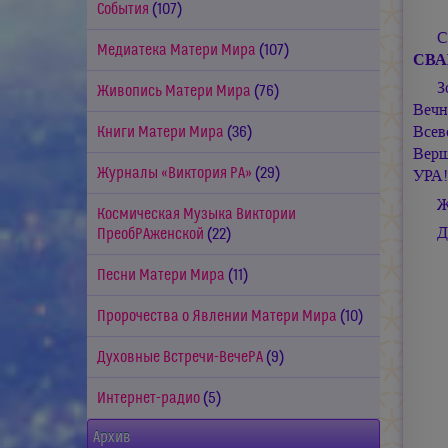
События
(107)
С
Медиатека Матери Мира
(107)
СВА
З
Живопись Матери Мира
(76)
Вечн
Всев
Книги Матери Мира
(36)
Верш
Журналы «Виктория РА»
(29)
УРА
Ж
Космическая Музыка Виктории
Д
ПреобРАженской
(22)
Песни Матери Мира
(11)
Пророчества о Явлении Матери Мира
(10)
Духовные Встречи-ВечеРА
(9)
Интернет-радио
(5)
Архив