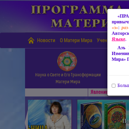
«ПРА
привычн
«з»
:
раз
Авторск
Языке
.
Новости
О Матери Мира
Учение Матери
Азъ 
Измени
Мира» 
Наука о Свете и Его Трансформации
Матери Мира
Больш
Явлениe Матери М
◄