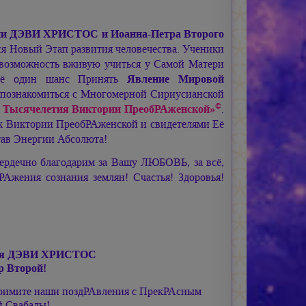
ии ДЭВИ ХРИСТОС
и
Иоанна-Петра Второго
 Новый Этап развития человечества. Ученики
возможность вживую учиться у Самой Матери
щё один шанс Принять
Явление Мировой
познакомиться с Многомерной Сириусианской
©
о Тысячелетия Виктории ПреобРАженской»
.
ок Виктории ПреобРАженской и свидетелями Её
тав Энергии Абсолюта!
ердечно благодарим за Вашу ЛЮБОВЬ, за всё,
Ажения сознания землян! Счастья! Здоровья!
я ДЭВИ ХРИСТОС
р
Второй!
римите наши поздРАвления с ПрекРАсным
 Свабады!