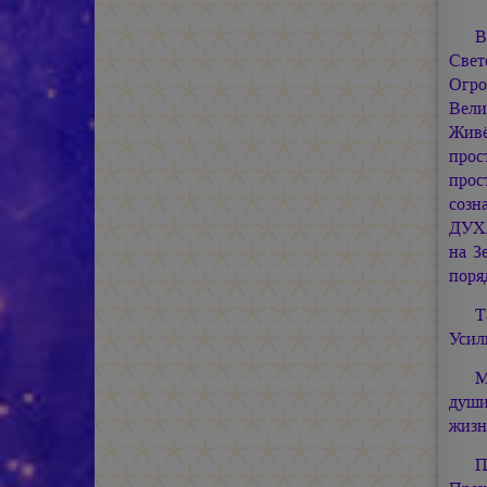
В
Свет
Огро
Вели
Живё
прос
прос
созн
ДУХА
на З
поря
Т
Усил
М
души
жизн
П