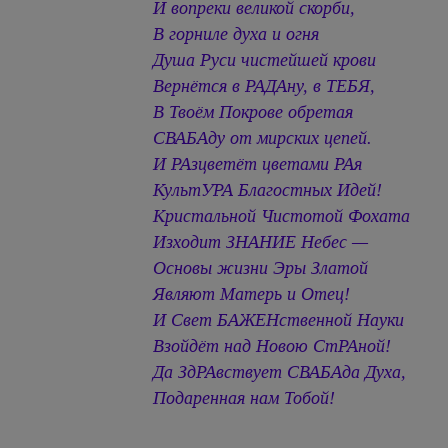
И вопреки великой скорби,
В горниле духа и огня
Душа Руси чистейшей крови
Вернётся в РАДАну, в ТЕБЯ,
В Твоём Покрове обретая
СВАБАду от мирских цепей.
И РАзцветёт цветами РАя
КультУРА Благостных Идей!
Кристальной Чистотой Фохата
Изходит ЗНАНИЕ Небес —
Основы жизни Эры Златой
Являют Матерь и Отец!
И Свет БАЖЕНственной Науки
Взойдёт над Новою СтРАной!
Да ЗдРАвствует СВАБАда Духа,
Подаренная нам Тобой!