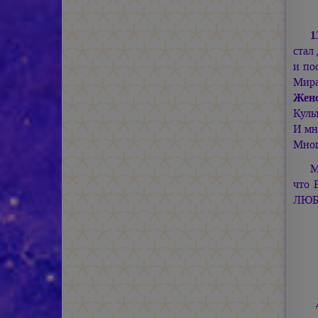
1
стал
и по
Ми
Женс
Куль
И мн
Мног
М
что 
ЛЮБ