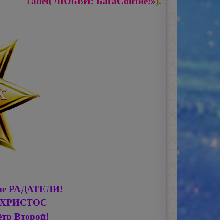
Танец ЛЮБВИ: БагаСоитие!»
).
ые РАДАТЕЛИ!
 ХРИСТОС
ётр
Второй!