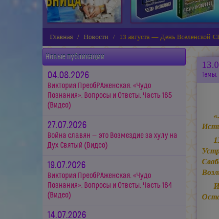
Главная
Новости
13 августа — День Вселенской
Новые публикации
13.
04.08.2026
Темы:
Виктория ПреобРАженская. «Чудо
Познания». Вопросы и Ответы. Часть 165
(Видео)
«
27.07.2026
Исти
Война славян — это Возмездие за хулу на
1
Дух Святый (Видео)
Уст
Сва
19.07.2026
Возл
Виктория ПреобРАженская. «Чудо
Познания». Вопросы и Ответы. Часть 164
И
(Видео)
Оста
14.07.2026