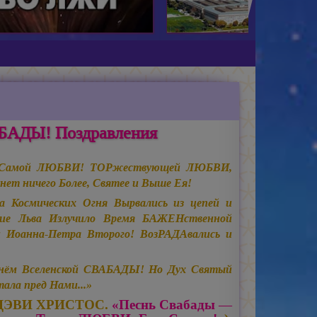
АБАДЫ! Поздравления
нец Самой ЛЮБВИ! ТОРжествующей ЛЮБВИ,
т ничего Более, Святее и Выше Ея!
а Космических Огня Вырвались из цепей и
дие Льва Излучило Время БАЖЕНственной
Иоанна-Петра Второго! ВозРАДАвались и
нём Вселенской СВАБАДЫ! Но Дух Святый
ала пред Нами...»
 ДЭВИ ХРИСТОС.
«Песнь Свабады —