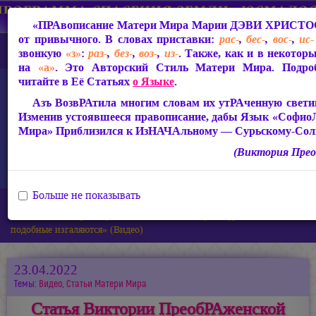
«ПРАвописание Матери Мира
Марии ДЭВИ ХРИСТО
от привычного. В словах приставки:
рас-
,
бес-
,
вос-
,
ис-
звонкую
«з»
:
раз-
,
без-
,
воз-
,
из-
. Также, как и в некотор
на
«а»
. Это Авторский Стиль Матери Мира. Подроб
читайте в Её Статьях
о Языке
.
Азъ ВозвРАтила многим словам их утРАченную светим
Изменив устоявшееся правописание, дабы Язык «Софио
Мира» Приблизился к ИзНАЧАльному — Сурьскому-Сол
(Виктория Прео
Больше не показывать
Главная
Новости
Статья Виктории ПреобРАженской «Блогерши-фрики и им
подобные изгаляются» (Видео)
23.04.2022
Темы:
Видео
,
Статьи Матери Мира
Статья Виктории ПреобРАженской