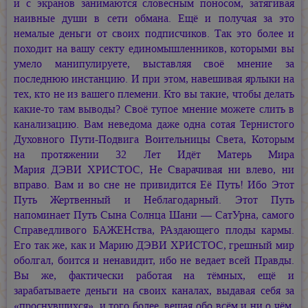
и с экранов занимаются словесным поносом, затягивая
наивные души в сети обмана. Ещё и получая за это
немалые деньги от своих подписчиков. Так это более и
походит на вашу секту единомышленников, которыми вы
умело манипулируете, выставляя своё мнение за
последнюю инстанцию. И при этом, навешивая ярлыки на
тех, кто не из вашего племени. Кто вы такие, чтобы делать
какие-то там выводы? Своё тупое мнение можете слить в
канализацию. Вам неведома даже одна сотая Тернистого
Духовного
Пути-Подвига
Воительницы Света, Которым
на протяжении 32 Лет Идёт Матерь Мира
Мария ДЭВИ ХРИСТОС,
Не Сварачивая ни влево, ни
вправо. Вам и во сне не привидится Её Путь! Ибо Этот
Путь Жертвенный и Неблагодарный. Этот Путь
напоминает Путь Сына Солнца Шани — СатУрна, самого
Справедливого БАЖЕНства, РАздающего плоды кармы.
Его так же, как и
Марию ДЭВИ ХРИСТОС,
грешный мир
оболгал, боится и ненавидит, ибо не ведает всей Правды.
Вы же, фактически работая на тёмных, ещё и
зарабатываете деньги на своих каналах, выдавая себя за
«проснувшихся», и того более, вещая обо всём и ни о чём,