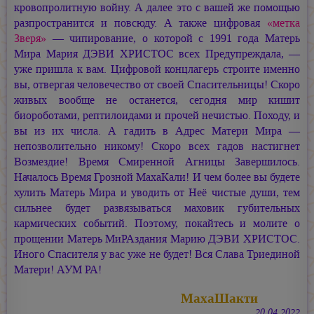
кровопролитную войну. А далее это с вашей же помощью
разпространится и повсюду. А также цифровая
«метка
Зверя»
— чипирование, о которой с 1991 года Матерь
Мира
Мария ДЭВИ ХРИСТОС
всех Предупреждала, —
уже пришла к вам. Цифровой концлагерь строите именно
вы, отвергая человечество от своей Спасительницы! Скоро
живых вообще не останется, сегодня мир кишит
биороботами, рептилоидами и прочей нечистью. Походу, и
вы из их числа. А гадить в Адрес Матери Мира —
непозволительно никому! Скоро всех гадов настигнет
Возмездие! Время Смиренной Агницы Завершилось.
Началось Время Грозной МахаКали! И чем более вы будете
хулить Матерь Мира и уводить от Неё чистые души, тем
сильнее будет развязываться маховик губительных
кармических событий. Поэтому, покайтесь и молите о
прощении Матерь МиРАздания
Марию ДЭВИ ХРИСТОС.
Иного Спасителя у вас уже не будет! Вся Слава Триединой
Матери!
АУМ РА!
МахаШакти
20.04.2022