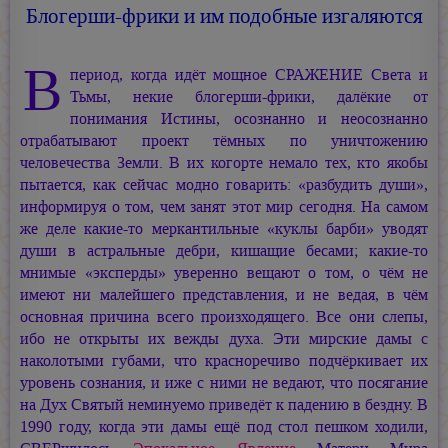
Блогерши-фрики и им подобные изгаляются
В
период, когда идёт мощное СРАЖЕНИЕ Света и
Тьмы, некие
блогерши-фрики,
далёкие от
понимания Истины, осознанно и неосознанно
отрабатывают проект тёмных по уничтожению
человечества Земли. В их когорте немало тех, кто якобы
пытается, как сейчас модно говарить: «разбудить души»,
информируя о том, чем занят этот мир сегодня. На самом
же деле какие-то меркантильные «куклы барби» уводят
души в астральные дебри, кишащие бесами; какие-то
мнимые «эксперды» уверенно вещают о том, о чём не
имеют ни малейшего представления, и не ведая, в чём
основная причина всего произходящего. Все они слепы,
ибо не открыты их вежды духа. Эти мирские дамы с
наколотыми губами, что красноречиво подчёркивает их
уровень сознания, и иже с ними не ведают, что посягание
на Дух Святый неминуемо приведёт к падению в бездну. В
1990 году, когда эти дамы ещё под стол пешком ходили,