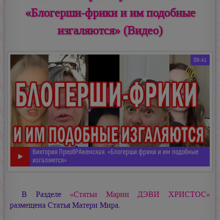
«Блогерши-фрики и им подобные
изгаляются» (Видео)
09:41
Виктория ПреобРАженская. «Блогерши фрики и им подобные
изгаляются»
В Разделе
«Статьи
Марии ДЭВИ ХРИСТОС»
размещена Статья Матери Мира.