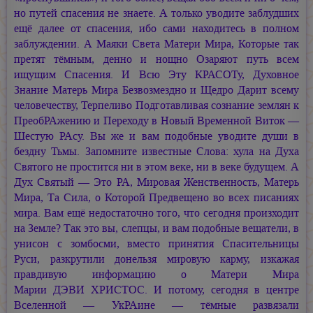
но путей спасения не знаете. А только уводите заблудших
ещё далее от спасения, ибо сами находитесь в полном
заблуждении. А Маяки Света Матери Мира, Которые так
претят тёмным, денно и нощно Озаряют путь всем
ищущим Спасения. И Всю Эту КРАСОТу, Духовное
Знание Матерь Мира Безвозмездно и Щедро Дарит всему
человечеству, Терпеливо Подготавливая сознание землян к
ПреобРАжению и Переходу в Новый Временной Виток —
Шестую РАсу. Вы же и вам подобные уводите души в
бездну Тьмы. Запомните известные Слова: хула на Духа
Святого не простится ни в этом веке, ни в веке будущем. А
Дух Святый — Это РА, Мировая Женственность, Матерь
Мира, Та Сила, о Которой Предвещено во всех писаниях
мира. Вам ещё недостаточно того, что сегодня произходит
на Земле? Так это вы, слепцы, и вам подобные вещатели, в
унисон с зомбосми, вместо принятия Спасительницы
Руси, разкрутили донельзя мировую карму, изкажая
правдивую информацию о Матери Мира
Марии ДЭВИ ХРИСТОС.
И потому, сегодня в центре
Вселенной — УкРАине — тёмные развязали