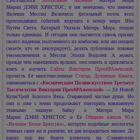
СВЕРшилось
Эпохальное Явление
Матери Мира
Марии ДЭВИ ХРИСТОС;
и им неведомо, что именно
Явление Мессии Включило фатальный поток всех
произходящих событий, ведущих к концу мира. Ибо
Путём Света, Который Указала Матерь Мира, пошли
только единицы. И сегодня они пытаются сквозь призму
своего видения, полученного из зомбосми, или жи.опедии
(знаете, кто её цензурирует), делать публичные ложные
умозаключения о Мессии Эпохи Водолея. А может,
прежде чем навешивать ярлыки, злословить и кривляться,
взять и изучить
Сайты Виктории ПреобРАженской
,
прочесть Её многочисленные
Статьи
,
Духовные Книги
,
ознакомиться с
«Космическим Полиискусством Третьего
Тысячелетия Виктории ПреобРАженской»
— Её Новой
КультУрой Золотого Века, Озаряющей чистые души. Но
они и иже с ними продолжают повторять навязанную
тёмными лживую байку о Матери Мира
Марии ДЭВИ ХРИСТОС
и Её
Общине начала 90-х
«Великое Белое Братство»
, которую подобные апологеты
тёмных сами же и разпяли, не дав возрадиться заново. До
каких пор вы будете клеветать на Славянскую