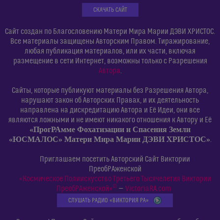
СКАЧАТЬ САЙТ
Сайт создан по Благословению Матери Мира Марии ДЭВИ ХРИСТОС.
Все материалы защищены Авторским Правом. Тиражирование,
любая публикация материалов, или их части, включая
размещение в сети Интернет, возможны только с Разрешения
Автора
.
Сайты, которые публикуют материалы без Разрешения Автора,
нарушают закон об Авторских Правах, и их деятельность
направлена на дискредитацию Автора и Её Идеи, они все
являются ложными и не имеют никакого отношения к Автору и Её
«ПрогРАмме Фохатизации и Спасения Земли
«ЮСМАЛОС» Матери Мира Марии ДЭВИ ХРИСТОС»
.
Приглашаем посетить Авторский Сайт Виктории
ПреобРАженской
«Космическое Полиискусство Третьего Тысячелетия Виктории
©
ПреобРАженской»
—
VictoriaRA.com
СЛУШАТЬ РАДИО «ВИКТОРИЯ РА»