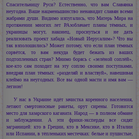
Спасительницу Руси? Естественно, что вам Славянка
неугодна. Ваше нацменьшинство ненавидит славян всеми
жабрами души. Видимо изпугались, что Матерь Мира на
протяжении многих лет РАзоблачает планы тёмных, и
украинцы могут, наконец, проснуться и не дать
реализовать проект хабада «Новый Иерусалим»? Что вы
так взполошились? Может потому, что если план тёмных
сорвётся, то вам некуда будет бежать из ваших
подтопленных стран? Мнимо борясь с «зелёной соплёй»,
кое-кто сам походит на эту соплю своими поступками,
внедряя план тёмных: «разделяй и властвуй», навешивая
клеймо на неугодных. Все вы одной масти и имя вам —
легион!
У нас в Украине идёт зачистка коренного населения,
летают смертоносные ракеты, орут сирены. Готовится
место для хазарского каганата. Народ — в полном обмане
и заблуждении. А эти
фрики-эксперды
все сидят
заграницей: кто в Греции, кто в Мексике, кто в Италии
или Испании, в тёпленьких местечках: белые и пушистые,