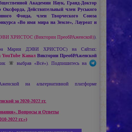
щественной Академии Наук, Гранд-Доктор
 Оксфорда, Действительный член Руського
енного Фонда, член Творческого Союза
нкурса «Во имя мира на Земле», Лауреат и
ДЭВИ ХРИСТОС
(Виктории ПреобРАженской)
).
ира
Марии ДЭВИ ХРИСТОС
) на Сайтах:
 YouTube Канал
Виктории ПреобРАженской
ьчик
выбрав «Всё»). Подпишитесь на
женской на альтернативной платформе
ской за 2020-2022 гг.
знания». Вопросы и Ответы
10-2022 гг.»)