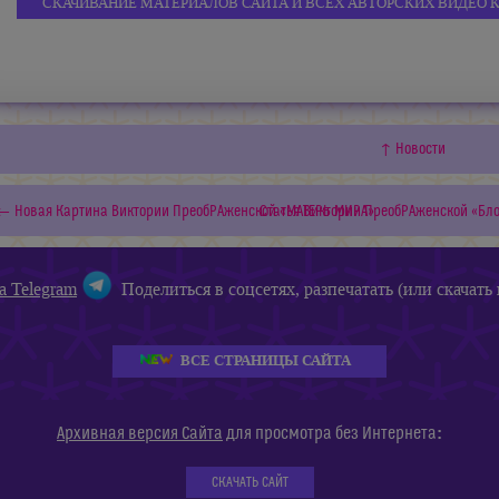
СКАЧИВАНИЕ МАТЕРИАЛОВ САЙТА И ВСЕХ АВТОРСКИХ ВИДЕО 
↑ Новости
← Новая Картина Виктории ПреобРАженской «МАТЕРЬ МИРА»
Статья Виктории ПреобРАженской «Бл
а Telegram
Поделиться в соцсетях, разпечатать (или скачать 
ВСЕ СТРАНИЦЫ САЙТА
:
Архивная версия Сайта
для просмотра без Интернета
СКАЧАТЬ САЙТ