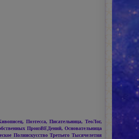
писец, Поэтесса, Писательница, ТеоЛог,
обственных ПроизВЕДений, Основательница
ское Полиискусство Третьего Тысячелетия