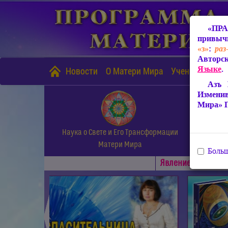
«ПРА
привычн
«з»
:
раз
Авторск
Языке
.
Новости
О Матери Мира
Учение Матери
Азъ 
Измени
Мира» 
Наука о Свете и Его Трансформации
Матери Мира
Больш
Явлениe Матери М
◄