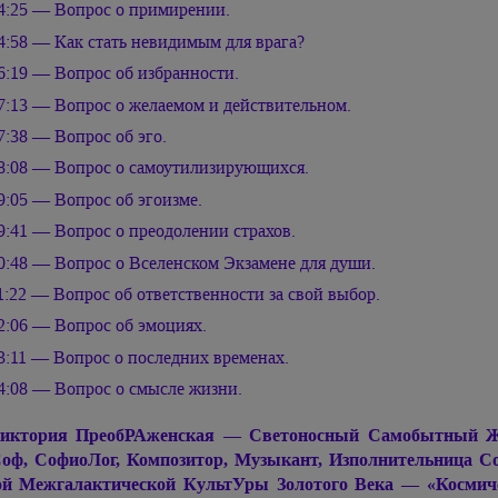
4:25 — Вопрос о примирении.
4:58 — Как стать невидимым для врага?
6:19 — Вопрос об избранности.
7:13 — Вопрос о желаемом и действительном.
7:38 — Вопрос об эго.
8:08 — Вопрос о самоутилизирующихся.
9:05 — Вопрос об эгоизме.
9:41 — Вопрос о преодолении страхов.
0:48 — Вопрос о Вселенском Экзамене для души.
1:22 — Вопрос об ответственности за свой выбор.
2:06 — Вопрос об эмоциях.
3:11 — Вопрос о последних временах.
4:08 — Вопрос о смысле жизни.
иктория ПреобРАженская — Светоносный Самобытный Живо
оф, СофиоЛог, Композитор, Музыкант, Изполнительница С
й Межгалактической КультУры Золотого Века — «Космиче