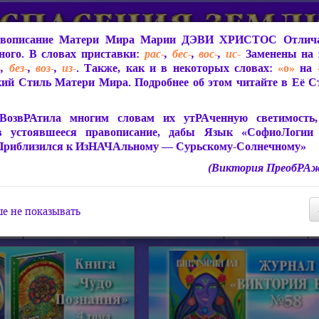
вописание Матери Мира
Марии ДЭВИ ХРИСТОС
Отлича
ого. В словах приставки:
рас-
,
бес-
,
вос-
,
ис-
Заменены на 
-
,
без-
,
воз-
,
из-
. Также, как и в некоторых словах:
«о»
на
ий Стиль Матери Мира. Подробнее об этом читайте в Её 
 Мира
О ПрогРАмме «ЮСМАЛОС»
Библиотека
Защит
ВозвРАтила многим словам их утРАченную светимость, 
в устоявшееся правописание, дабы Язык «СофиоЛогии
Приблизился к ИзНАЧАльному — Сурьскому-Солнечному»
(Виктория ПреобРАж
СофиоЛогия Матери Мира
Живое Слово Матери Мир
Статьи, Книги, Видео, Аудио 
е не показывать
ира
Пророчества о Явлении Матери Мира
Молитва Света