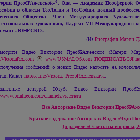
©
ории ПреобРАженской»
. Она — Академик Ноосферной Об
софии в области ТеоЛогии и ТеоСофии, полный профессор
ического Общества. Член Международного Художеств
ессиональных художников, Лауреат VII Международного ко
ломант «ЮНЕСКО».
(Из
Биографии
Марии 
мотрите Видео Виктории ПреобРАженской (Матери М
VictoriaRA.com
www.USMALOS.com
.
ПОДПИСАТЬСЯ
на
 получения сообщений о новых Видео нажмите на колокол
gram Канал
https://t.me/Victoria_PreobRAzhenskaya
.
далённые цензурой Ютуба Видео Виктории ПреобРА
://www.brighteon.com/channels/victoriara
Все Авторские Видео Виктории ПреобРАжен
Краткое содержание Авторских Видео «Чудо По
(в разделе «Ответы на вопросы, 20