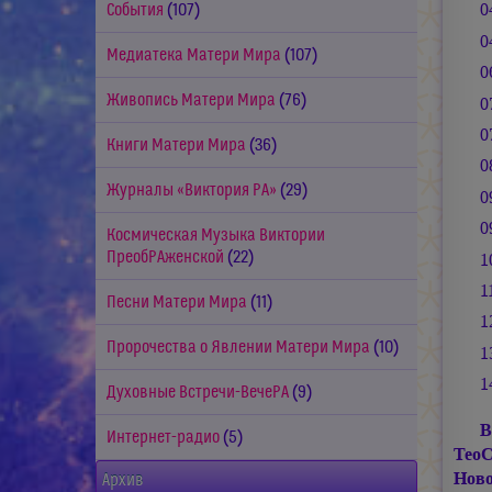
0
События
(107)
0
Медиатека Матери Мира
(107)
0
Живопись Матери Мира
(76)
0
0
Книги Матери Мира
(36)
0
Журналы «Виктория РА»
(29)
0
0
Космическая Музыка Виктории
ПреобРАженской
(22)
1
1
Песни Матери Мира
(11)
1
Пророчества о Явлении Матери Мира
(10)
1
1
Духовные Встречи-ВечеРА
(9)
В
Интернет-радио
(5)
ТеоС
Ново
Архив