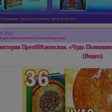
 Познания». Вопросы и Ответы. Часть 36 (Видео)
04.2022
Видео
,
Познание Аспектов Учения Матери Мира
иктория ПреобРАженская. «Чудо Познания»
(Видео)