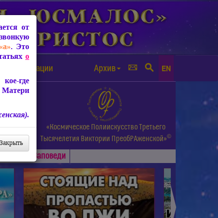
ется от
звонкую
«а»
. Это
Статьях
о
а от чипизации
Архив
EN
кое-где
 Матери
енская).
а.
«Космическое Полиискусство Третьего
©
и др.
Тысячелетия
Виктории ПреобРАженской»
Закрыть
Основные
Заповеди
►