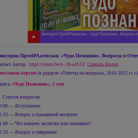
Виктория ПреобРАженская. «Чудо Познания». Вопросы и 
иктория ПреобРАженская. «Чудо Познания». Вопросы и Отве
итает Автор.
https://youtu.be/o--3b-aJLGI
Скачать Видео
.
екстовая версия
(в разделе «Ответы на вопросы, 2010-2022 гг.»)
нига
«Чудо Познания», 2 том
.
Список вопросов.
0:00 — Вступление.
0:33 — Вопрос о покаянной молитве.
1:00 — Что важнее, молитва или покаяние?
2:20 — Вопрос о смирении.