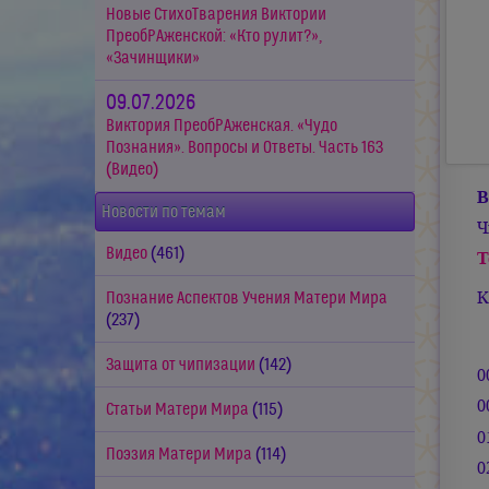
Новые СтихоТварения Виктории
ПреобРАженской: «Кто рулит?»,
«Зачинщики»
09.07.2026
Виктория ПреобРАженская. «Чудо
Познания». Вопросы и Ответы. Часть 163
(Видео)
В
Новости по темам
Ч
Видео
(461)
Т
К
Познание Аспектов Учения Матери Мира
(237)
Защита от чипизации
(142)
0
0
Статьи Матери Мира
(115)
0
Поэзия Матери Мира
(114)
0