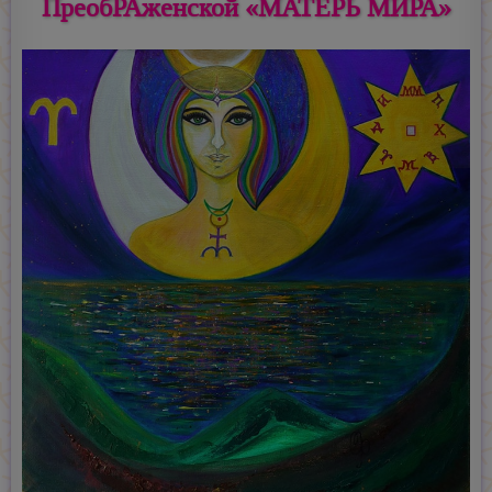
ПреобРАженской «МАТЕРЬ МИРА»