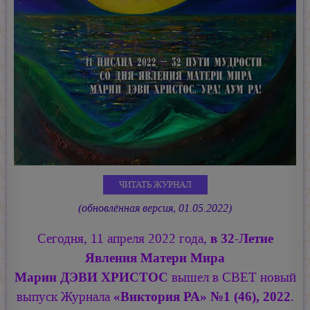
ЧИТАТЬ ЖУРНАЛ
(обновлённая версия, 01.05.2022)
Сегодня, 11 апреля 2022 года,
в 32-Летие
Явления Матери Мира
Марии ДЭВИ ХРИСТОС
вышел в СВЕТ новый
выпуск Журнала
«Виктория РА»
№
1 (46), 2022
.