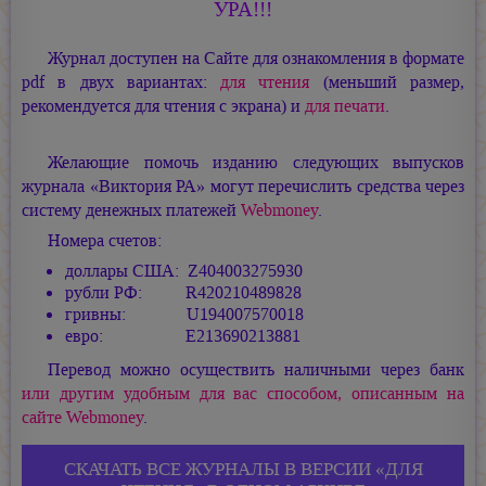
УРА!!!
Журнал доступен на Сайте для ознакомления в формате
pdf в двух вариантах:
для чтения
(меньший размер,
рекомендуется для чтения с экрана) и
для печати
.
Желающие помочь изданию следующих выпусков
журнала «Виктория РА» могут перечислить средства через
систему денежных платежей
Webmoney
.
Номера счетов:
доллары США: Z404003275930
рубли РФ: R420210489828
гривны: U194007570018
евро: E213690213881
Перевод можно осуществить наличными через банк
или другим удобным для вас способом, описанным на
сайте Webmoney
.
СКАЧАТЬ ВСЕ ЖУРНАЛЫ В ВЕРСИИ «ДЛЯ