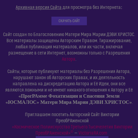
:
Архивная версия Сайта
для просмотра без Интернета
СКАЧАТЬ САЙТ
Сайт создан по Благословению Матери Мира Марии ДЭВИ ХРИСТОС.
Все материалы защищены Авторским Правом. Тиражирование,
любая публикация материалов, или их части, включая
размещение в сети Интернет, возможны только с Разрешения
Автора
.
Сайты, которые публикуют материалы без Разрешения Автора,
нарушают закон об Авторских Правах, и их деятельность
направлена на дискредитацию Автора и Её Идеи, они все
являются ложными и не имеют никакого отношения к Автору и Её
«ПрогРАмме Фохатизации и Спасения Земли
«ЮСМАЛОС» Матери Мира Марии ДЭВИ ХРИСТОС»
.
Приглашаем посетить Авторский Сайт Виктории
ПреобРАженской
«Космическое Полиискусство Третьего Тысячелетия Виктории
©
ПреобРАженской»
—
VictoriaRA.com