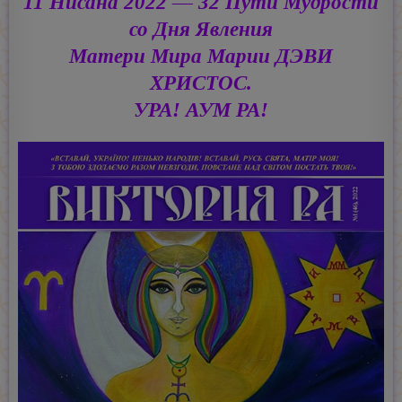
11 Нисана 2022 — 32 Пути Мудрости
со Дня Явления
Матери Мира Марии ДЭВИ
ХРИСТОС.
УРА! АУМ РА!