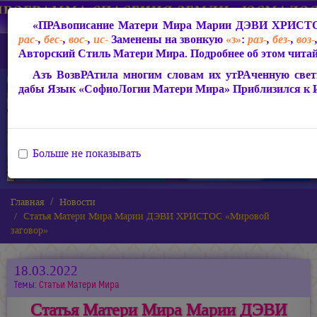
«ПРАвописание Матери Мира
Марии ДЭВИ ХРИСТ
рас-
,
бес-
,
вос-
,
ис-
Заменены на звонкую
«з»
:
раз-
,
без-
,
воз-
Авторский Стиль Матери Мира. Подробнее об этом читай
Азъ ВозвРАтила многим словам их утРАченную свети
дабы Язык «СофиоЛогии Матери Мира» Приблизился к
Больше не показывать
Главная
Новости
Статья Матери Мира Марии ДЭВИ ХРИСТОС «Мировой
заговор»
18.03.2022
Темы:
Статьи Матери Мира
Статья Матери Мира Марии ДЭВИ