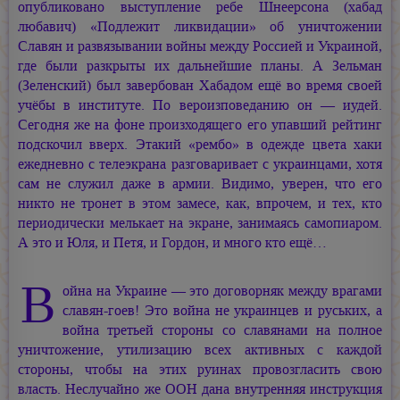
опубликовано выступление ребе Шнеерсона (хабад
любавич) «Подлежит ликвидации» об уничтожении
Славян и развязывании войны между Россией и Украиной,
где были разкрыты их дальнейшие планы. А Зельман
(Зеленский) был завербован Хабадом ещё во время своей
учёбы в институте. По вероизповеданию он — иудей.
Сегодня же на фоне произходящего его упавший рейтинг
подскочил вверх. Этакий «рембо» в одежде цвета хаки
ежедневно с телеэкрана разговаривает с украинцами, хотя
сам не служил даже в армии. Видимо, уверен, что его
никто не тронет в этом замесе, как, впрочем, и тех, кто
периодически мелькает на экране, занимаясь самопиаром.
А это и Юля, и Петя, и Гордон, и много кто ещё…
В
ойна на Украине — это договорняк между врагами
славян-гоев! Это война не украинцев и руських, а
война третьей стороны со славянами на полное
уничтожение, утилизацию всех активных с каждой
стороны, чтобы на этих руинах провозгласить свою
власть. Неслучайно же ООН дана внутренняя инструкция