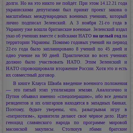
долги. Но на это никто не пойдёт. При этом 14.12.21 года
украинскими депутатами был принят проект закона о
масштабных международных военных учениях, который
лично подписал Зеленский. А 3 ноября 21-го года в
Украину уже вошли британские военные. Зеленский издал
указ об учениях вместе с войсками НАТО
на целый год
на
территории Украины. Помимо годовых учений на период
22-го года было запланировано 8 учений по 45 дней и
одно учение на 90 дней. Практически во всех учениях
должно было участвовать НАТО. Этим Зеленский и
НАТО спровоцировали вторжение России. Хотя это и есть
их совместный договор.
В книге Клауса Шваба введение военного положения
— это пятый этап утилизации землян. Аналогично и
Путин объявил именно «спецоперацию», ибо все деньги
резидентов и их олигархов находятся в западных банках.
Поэтому, будьте уверены, что, разыгрывая игру в
«патриотизм», кривители делают своё чёрное дело. Идёт
геноцид славянского народа по программе мировой
масонской закулисы. Столкнув лбами братские