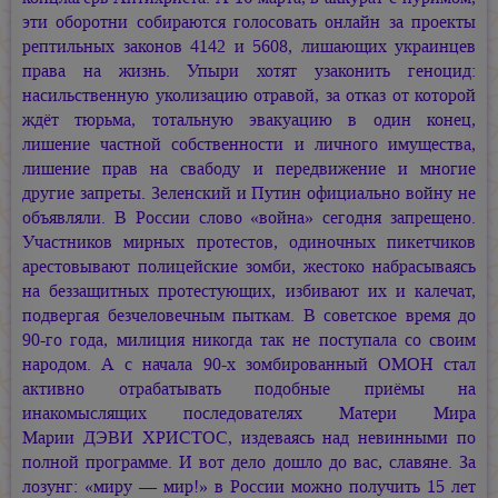
эти оборотни собираются голосовать онлайн за проекты
рептильных законов 4142 и 5608, лишающих украинцев
права на жизнь. Упыри хотят узаконить геноцид:
насильственную уколизацию отравой, за отказ от которой
ждёт тюрьма, тотальную эвакуацию в один конец,
лишение частной собственности и личного имущества,
лишение прав на свабоду и передвижение и многие
другие запреты. Зеленский и Путин официально войну не
объявляли. В России слово «война» сегодня запрещено.
Участников мирных протестов, одиночных пикетчиков
арестовывают полицейские зомби, жестоко набрасываясь
на беззащитных протестующих, избивают их и калечат,
подвергая безчеловечным пыткам. В советское время до
90-го года, милиция никогда так не поступала со своим
народом. А с начала 90-х зомбированный ОМОН стал
активно отрабатывать подобные приёмы на
инакомыслящих последователях Матери Мира
Марии ДЭВИ ХРИСТОС,
издеваясь над невинными по
полной программе. И вот дело дошло до вас, славяне. За
лозунг: «миру — мир!» в России можно получить 15 лет