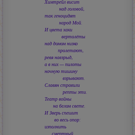
Химтрейл висит
над головой,
так геноцидят
народ Мой.
И цвета хаки
вертолёты
над домом низко
пролетают,
ревя навзрыд,
а в них — пилоты
ночную тишину
взрывают.
Славян стравили
репты эти.
Театр войны
на белом свете.
И Зверь спешит
во весь опор:
изполнить
смертный