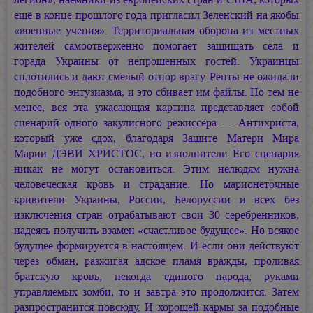
ещё в конце прошлого года пригласил Зеленский на якобы
«военные учения». Территориальная оборона из местных
жителей самоотверженно помогает защищать сёла и
горада Украины от непрошенных гостей. Украинцы
сплотились и дают смелый отпор врагу. Репты не ожидали
подобного энтузиазма, и это сбивает им файлы. Но тем не
менее, вся эта ужасающая картина представляет собой
сценарий одного закулисного режиссёра — Антихриста,
который уже сдох, благодаря Защите Матери Мира
Марии ДЭВИ ХРИСТОС,
но изполнители Его сценария
никак не могут остановиться. Этим нелюдям нужна
человеческая кровь и страдание. Но марионеточные
кривители Украины, России, Белоруссии и всех без
изключения стран отрабатывают свои 30 серебренников,
надеясь получить взамен «счастливое будущее». Но всякое
будущее формируется в настоящем. И если они действуют
через обман, разжигая адское пламя вражды, проливая
братскую кровь, некогда единого народа, руками
управляемых зомби, то и завтра это продолжится. Затем
разпространится повсюду. И хорошей кармы за подобные