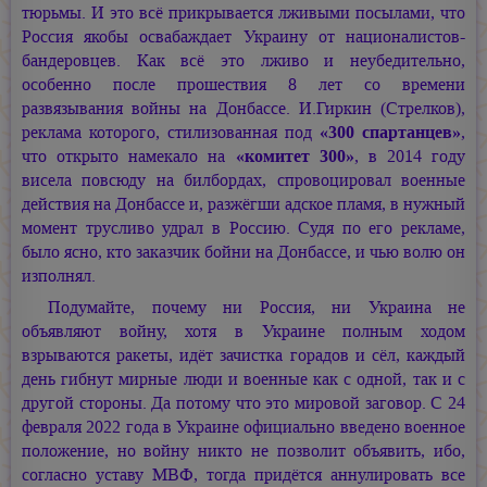
тюрьмы. И это всё прикрывается лживыми посылами, что
Россия якобы освабаждает Украину от националистов-
бандеровцев. Как всё это лживо и неубедительно,
особенно после прошествия 8 лет со времени
развязывания войны на Донбассе. И.Гиркин (Стрелков),
реклама которого, стилизованная под
«300 спартанцев»
,
что открыто намекало на
«комитет 300»
, в 2014 году
висела повсюду на билбордах, спровоцировал военные
действия на Донбассе и, разжёгши адское пламя, в нужный
момент трусливо удрал в Россию. Судя по его рекламе,
было ясно, кто заказчик бойни на Донбассе, и чью волю он
изполнял.
Подумайте, почему ни Россия, ни Украина не
объявляют войну, хотя в Украине полным ходом
взрываются ракеты, идёт зачистка горадов и сёл, каждый
день гибнут мирные люди и военные как с одной, так и с
другой стороны. Да потому что это мировой заговор. С 24
февраля 2022 года в Украине официально введено военное
положение, но войну никто не позволит объявить, ибо,
согласно уставу МВФ, тогда придётся аннулировать все