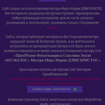
Сайт создан по Благословению Матери Мира Марии ДЭВИ ХРИСТОС.
Все материалы защищены Авторским Правом. Тиражирование,
любая публикация материалов, или их части, включая
размещение в сети Интернет, возможны только с Разрешения
Автора
.
Сайты, которые публикуют материалы без Разрешения Автора,
нарушают закон об Авторских Правах, и их деятельность
направлена на дискредитацию Автора и Её Идеи, они все
являются ложными и не имеют никакого отношения к Автору и Её
«ПрогРАмме Фохатизации и Спасения Земли
«ЮСМАЛОС» Матери Мира Марии ДЭВИ ХРИСТОС»
.
Приглашаем посетить Авторский Сайт Виктории
ПреобРАженской
«Космическое Полиискусство Третьего Тысячелетия Виктории
©
ПреобРАженской»
—
VictoriaRA.com
СЛУШАТЬ РАДИО «ВИКТОРИЯ РА»
Внимание! Просмотр Сайта смертельно опасен для биороботов,
зомби, рептилоидов!