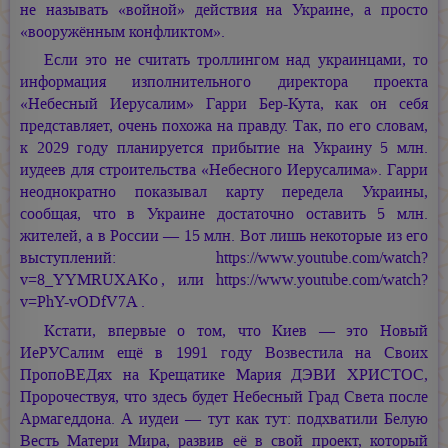
не называть «войной» действия на Украине, а просто
«вооружённым конфликтом».
Если это не считать троллингом над украинцами, то
информация изполнительного директора проекта
«Небесный Иерусалим» Гарри Бер-Кута, как он себя
представляет, очень похожа на правду. Так, по его словам,
к 2029 году планируется прибытие на Украину 5 млн.
иудеев для строительства «Небесного Иерусалима». Гарри
неоднократно показывал карту передела Украины,
сообщая, что в Украине достаточно оставить 5 млн.
жителей, а в России — 15 млн. Вот лишь некоторые из его
выступлений: https://www.youtube.com/watch?
v=8_YYMRUXAKo
, или https://www.youtube.com/watch?
v=PhY-vODfV7A
.
Кстати, впервые о том, что Киев — это Новый
ИеРУСалим ещё в 1991 году Возвестила на Своих
ПропоВЕДях на Крещатике
Мария ДЭВИ ХРИСТОС,
Пророчествуя, что здесь будет Небесный Град Света после
Армагеддона. А иудеи — тут как тут: подхватили Белую
Весть Матери Мира, развив её в свой проект, который