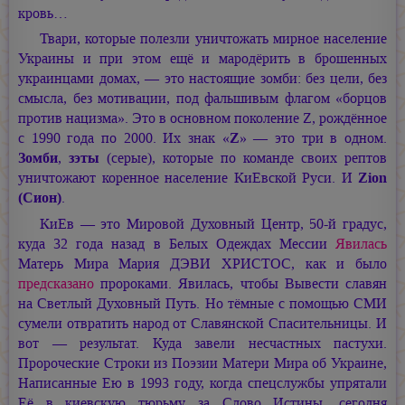
кровь…
Твари, которые полезли уничтожать мирное население
Украины и при этом ещё и мародёрить в брошенных
украинцами домах, — это настоящие зомби: без цели, без
смысла, без мотивации, под фальшивым флагом «борцов
против нацизма». Это в основном поколение Z, рождённое
с 1990 года по 2000. Их знак «
Z
» — это три в одном.
Зомби
,
зэты
(серые), которые по команде своих рептов
уничтожают коренное население КиЕвской Руси. И
Zion
(Сион)
.
КиЕв — это Мировой Духовный Центр, 50-й градус,
куда 32 года назад в Белых Одеждах Мессии
Явилась
Матерь Мира
Мария ДЭВИ ХРИСТОС,
как и было
предсказано
пророками. Явилась, чтобы Вывести славян
на Светлый Духовный Путь. Но тёмные с помощью СМИ
сумели отвратить народ от Славянской Спасительницы. И
вот — результат. Куда завели несчастных пастухи.
Пророческие Строки из Поэзии Матери Мира об Украине,
Написанные Ею в 1993 году, когда спецслужбы упрятали
Её в киевскую тюрьму за Слово Истины, сегодня