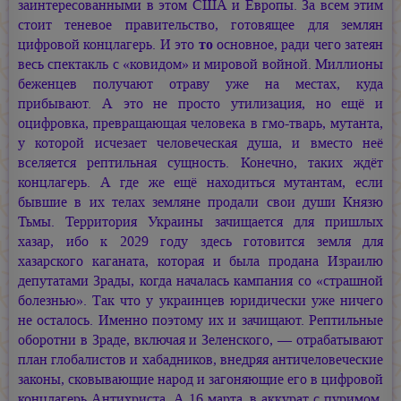
заинтересованными в этом США и Европы. За всем этим
стоит теневое правительство, готовящее для землян
цифровой концлагерь. И это
то
основное, ради чего затеян
весь спектакль с «ковидом» и мировой войной. Миллионы
беженцев получают отраву уже на местах, куда
прибывают. А это не просто утилизация, но ещё и
оцифровка, превращающая человека в гмо-тварь, мутанта,
у которой исчезает человеческая душа, и вместо неё
вселяется рептильная сущность. Конечно, таких ждёт
концлагерь. А где же ещё находиться мутантам, если
бывшие в их телах земляне продали свои души Князю
Тьмы. Территория Украины зачищается для пришлых
хазар, ибо к 2029 году здесь готовится земля для
хазарского каганата, которая и была продана Израилю
депутатами Зрады, когда началась кампания со «страшной
болезнью». Так что у украинцев юридически уже ничего
не осталось. Именно поэтому их и зачищают. Рептильные
оборотни в Зраде, включая и Зеленского, — отрабатывают
план глобалистов и хабадников, внедряя античеловеческие
законы, сковывающие народ и загоняющие его в цифровой
концлагерь Антихриста. А 16 марта, в аккурат с пуримом,