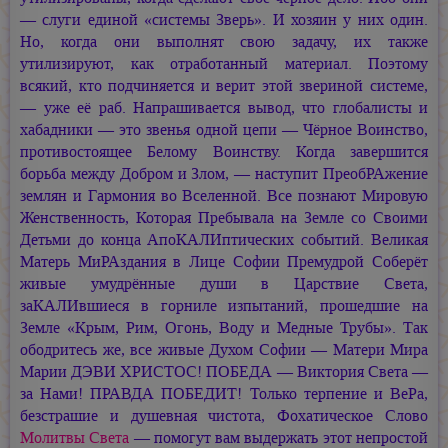
— слуги единой «системы Зверь». И хозяин у них один.
Но, когда они выполнят свою задачу, их также
утилизируют, как отработанный материал. Поэтому
всякий, кто подчиняется и верит этой звериной системе,
— уже её раб. Напрашивается вывод, что глобалисты и
хабадники — это звенья одной цепи — Чёрное Воинство,
противостоящее Белому Воинству. Когда завершится
борьба между Добром и Злом, — наступит ПреобРАжение
землян и Гармония во Вселенной. Все познают Мировую
Женственность, Которая Пребывала на Земле со Своими
Детьми до конца АпоКАЛИптических событий. Великая
Матерь МиРАздания в Лице Софии Премудрой Соберёт
живые умудрённые души в Царствие Света,
заКАЛИвшиеся в горниле изпытаний, прошедшие на
Земле «Крым, Рим, Огонь, Воду и Медные Трубы». Так
ободритесь же, все живые Духом Софии — Матери Мира
Марии ДЭВИ ХРИСТОС!
ПОБЕДА — Виктория Света —
за Нами! ПРАВДА ПОБЕДИТ! Только терпение и ВеРа,
безстрашие и душевная чистота, Фохатическое Слово
Молитвы Света
— помогут вам выдержать этот непростой