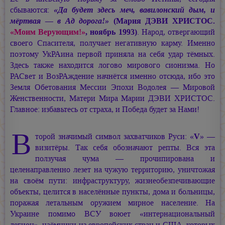
сбываются:
«Да будет здесь меч, вавилонский дым, и
мёртвая — в Ад дорога!»
(Мария ДЭВИ ХРИСТОС.
«Моим Верующим!»
, ноябрь 1993)
. Народ, отвергающий
своего Спасителя, получает негативную карму. Именно
поэтому УкРАина первой приняла на себя удар тёмных.
Здесь также находится логово мирового сионизма. Но
РАСвет и ВозРАждение начнётся именно отсюда, ибо это
Земля Обетования Мессии Эпохи Водолея — Мировой
Женственности, Матери Мира
Марии ДЭВИ ХРИСТОС.
Главное: избавьтесь от страха, и Победа будет за Нами!
В
торой значимый символ захватчиков Руси: «
V
» —
визитёры. Так себя обозначают репты. Вся эта
ползучая чума — прочипирована и
целенаправленно лезет на чужую территорию, уничтожая
на своём пути: инфраструктуру, жизнеобезпечивающие
объекты, целится в населённые пункты, дома и больницы,
поражая летальным оружием мирное население. На
Украине помимо ВСУ воюет «интернациональный
легион», наёмники из европейских стран и США, которых