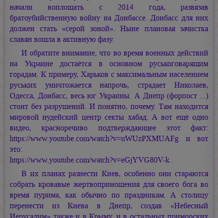
начали воплощать с 2014 года, развязав
братоубийственную войну на Донбассе. Донбасс для них
должен стать «серой зоной». Ныне плановая зачистка
славян вошла в активную фазу.
И обратите внимание, что во время военных действий
на Украине достаётся в основном руськоговарящим
горадам. К примеру, Харьков с максимальным населением
руських уничтожается напрочь, страдает Николаев,
Одесса, Донбасс, весь юг Украины. А Днепр (форпост ...)
стоит без разрушений. И понятно, почему. Там находится
мировой иудейский центр секты хабад. А вот ещё одно
видео, красноречиво подтверждающее этот факт:
https://www.youtube.com/watch?v=uWUzPXMUAFg и вот
это:
https://www.youtube.com/watch?v=eGjYVG80V-k
.
В их планах разнести Киев, особенно они стараются
собрать кровавые жертвоприношения для своего бога во
время пурима, как обычно по праздникам. А столицу
перенести из Киева в Днепр, создав «Небесный
Иерусалим» также и в Крыму, и в остальных приморских