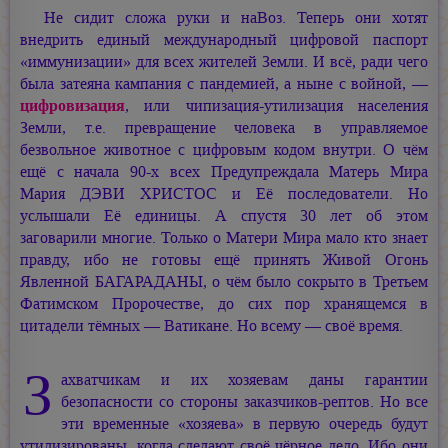
Не сидит сложа руки и наВоз. Теперь они хотят
внедрить единый международный цифровой паспорт
«иммунизации» для всех жителей Земли. И всё, ради чего
была затеяна кампания с пандемией, а ныне с войной, —
цифровизация
, или чипизация-утилизация населения
Земли, т.е. превращение человека в управляемое
безвольное животное с цифровым кодом внутри. О чём
ещё с начала 90-х всех Предупреждала Матерь Мира
Мария ДЭВИ ХРИСТОС
и Её последователи. Но
услышали Её единицы. А спустя 30 лет об этом
заговарили многие. Только о Матери Мира мало кто знает
правду, ибо не готовы ещё принять Живой Огонь
Явленной БАГАРАДАНЫ, о чём было сокрыто в Третьем
Фатимском Пророчестве, до сих пор хранящемся в
цитадели тёмных — Ватикане. Но всему — своё время.
З
ахватчикам и их хозяевам даны гарантии
безопасности со стороны заказчиков-рептов. Но все
эти временные «хозяева» в первую очередь будут
утилизированы, когда сделают своё чёрное дело. Ибо они