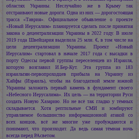
областях Украины. Неслучайно же в Крыму так
отстраивают новые дороги. Одна из них — дорогостоящая
трасса «Таврия». Официальное объявление о проекте
«Новый Иерусалим» планируется сделать после принятия
закона о децентрализации Украины в 2022 году. В июле
2019 года Швейцария выделила 25 млн. €, в том числе на
цели децентрализации Украины. Проект «Новый
Иерусалим» стартовал в начале 2017 года с высадки в
порту Одессы первой группы переселенцев из Израиля,
которую возглавил И.Бер-Кут. Эта группа из 183
израильтян-первопроходцев прибыла на Украину из
Хайфы (Израиль), чтобы на благодатной земле южной
Украины заложить первый камень в фундамент своего
«Небесного Иерусалима». Их цель — на территории Руси
создать Новую Хазарию. Но не всё так гладко у тёмных
складывается. Хотя рептильные СМИ и зомбируют
управляемое большинство информационной атакой со
всех концов, всё же многие уже пробуждаются и
понимают, что произходит. Да ведь самая тёмная ночь
всегда перед РАсветом.