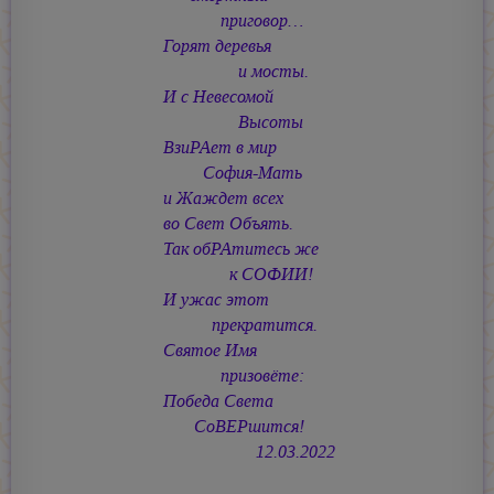
приговор…
Горят деревья
и мосты.
И с Невесомой
Высоты
ВзиРАет в мир
София-Мать
и Жаждет всех
во Свет Объять.
Так обРАтитесь же
к СОФИИ!
И ужас этот
прекратится.
Святое Имя
призовёте:
Победа Света
СоВЕРшится!
12.03.2022