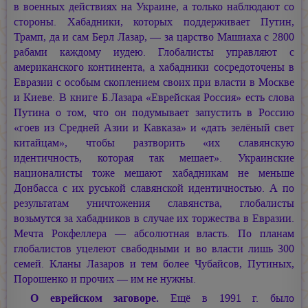
в военных действиях на Украине, а только наблюдают со
стороны. Хабадники, которых поддерживает Путин,
Трамп, да и сам Берл Лазар, — за царство Машиаха с 2800
рабами каждому иудею. Глобалисты управляют с
американского континента, а хабадники сосредоточены в
Евразии с особым скоплением своих при власти в Москве
и Киеве. В книге Б.Лазара «Еврейская Россия» есть слова
Путина о том, что он подумывает запустить в Россию
«гоев из Средней Азии и Кавказа» и «дать зелёный свет
китайцам», чтобы разтворить «их славянскую
идентичность, которая так мешает». Украинские
националисты тоже мешают хабадникам не меньше
Донбасса с их руськой славянской идентичностью. А по
результатам уничтожения славянства, глобалисты
возьмутся за хабадников в случае их торжества в Евразии.
Мечта Рокфеллера — абсолютная власть. По планам
глобалистов уцелеют свабодными и во власти лишь 300
семей. Кланы Лазаров и тем более Чубайсов, Путиных,
Порошенко и прочих — им не нужны.
О еврейском заговоре.
Ещё в 1991 г. было