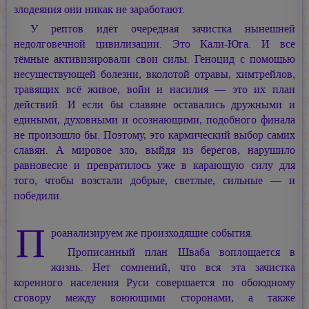
злодеяния они никак не заработают.
У рептов идёт очередная зачистка нынешней
недолговечной цивилизации. Это Кали-Юга. И все
тёмные активизировали свои силы. Геноцид с помощью
несуществующей болезни, вколотой отравы, химтрейлов,
травящих всё живое, войн и насилия — это их план
действий. И если бы славяне оставались дружными и
едиными, духовными и осознающими, подобного финала
не произошло бы. Поэтому, это кармический выбор самих
славян. А мировое зло, выйдя из берегов, нарушило
равновесие и превратилось уже в карающую силу для
того, чтобы возстали добрые, светлые, сильные — и
победили.
П
роанализируем же произходящие события.
Прописанный план Шваба воплощается в
жизнь. Нет сомнений, что вся эта зачистка
коренного населения Руси совершается по обоюдному
сговору между воюющими сторонами, а также