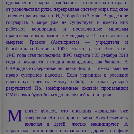
однокоренные народы, глобалисты и сионисты потирают
от удовольствия руки, перекраивая систему мира под своё
теневое правительство. Идёт борьба за Землю. Ведь де юре
государств в мире уже не существует, и вместо них
работают корпорации и поставленные мировым
правительством карманные менеджеры. И это связано со
смертью Гравета (Антихриста) — учредителя и
бенефициара базового 1000-летнего траста. Этот траст
1943 года стал последним. ФРС закрыта с 25 декабря 2013
года и находится в стадии ликвидации, как банкрот. А
СВАбодные суверенные человеки Земли — имеют высшее
право суверенов навсегда. Если украинцы и россияне
перестанут воевать между собой, то план упырей
разрушится! Но, зомбированные лживой пропагандой
СМИ вояки будут биться до последней капли крови…
М
ногие думают, что операция «ковидла» уже
завершена. Но это просто пауза. Всех беженцев,
включая и детей, жёстко вакцинируют. А
украинское министерство охраны от здоровья на фоне