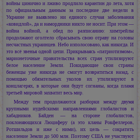
войны цинично и лживо продлило карантин до лета, хотя
по официальным данным за последние две недели в
Украине не выявлено ни единого случая заболевания
«ковидлой», да и намордники никто не носит. При этом —
война войной, а обед по разписанию: химтрейлы
продолжают оголтело сбрасывать свою отраву на головы
несчастных украинцев. Небо изполосовано, как никогда. И
это всё звенья одной цепи. Прикрываясь «патриотизмом»,
марионеточные правительства всех стран утилизируют
белое население Земли. Покидающие свои страны
беженцы уже никогда не смогут возвратиться назад, с
помощью обязательных уколов их утилизируют в
концлагерях, в которые они будут согнаны, когда пламя
третьей мировой захватит весь мир.
Между тем продолжаются разборки между двумя
крупными иудейскими направлениями глобалистов и
хабадников. Байден — на стороне глобалистов,
поклоняющихся Люциферу (а это кланы Рокфеллеров,
Ротшильдов и иже с ними), их цель — сократить
население Земли до 500 млн. Поэтому США не участвуют