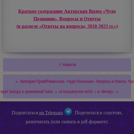
Краткое содержание Авторских Видео «Чудо
Познания». Вопросы и Ответы
(в разделе «Ответы на вопросы, 2010-2022 гг.»)
↑ Новости
← Виктория ПреобРАженская. «Чудо Познания». Вопросы и Ответы. Час
рит Звезда в кромешной Тьме...», «А вакцинутые летят…» и «Вечер» →
Подписаться
на Telegram
Поделиться в соцсетях,
разпечатать (или скачать в pdf-формате):