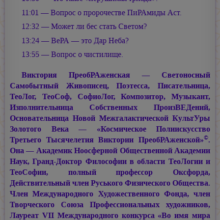
11:01 — Вопрос о пророчестве ПиРАмиды Аст.
12:32 — Может ли бес стать Светом?
13:24 — ВеРА — это Дар Неба?
13:55 — Вопрос о чистилище.
Виктория ПреобРАженская — Светоносный
Самобытный Живописец, Поэтесса, Писательница,
ТеоЛог, ТеоСоф, СофиоЛог, Композитор, Музыкант,
Изполнительница Собственных ПроизВЕДений,
Основательница Новой Межгалактической КультУры
Золотого Века — «Космическое Полиискусство
©
Третьего Тысячелетия Виктории ПреобРАженской»
.
Она — Академик Ноосферной Общественной Академии
Наук, Гранд-Доктор Философии в области ТеоЛогии и
ТеоСофии, полный профессор Оксфорда,
Действительный член Руського Физического Общества.
Член Международного Художественного Фонда, член
Творческого Союза Профессиональных художников,
Лауреат VII Международного конкурса «Во имя мира