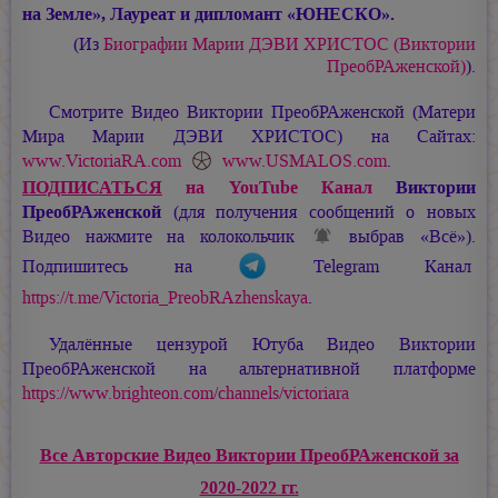
на Земле», Лауреат и дипломант «ЮНЕСКО».
(Из
Биографии
Марии ДЭВИ ХРИСТОС
(Виктории
ПреобРАженской)
).
Смотрите Видео Виктории ПреобРАженской (Матери
Мира
Марии ДЭВИ ХРИСТОС
) на Сайтах:
www.VictoriaRA.com
www.USMALOS.com
.
ПОДПИСАТЬСЯ
на YouTube Канал
Виктории
ПреобРАженской
(для получения сообщений о новых
Видео нажмите на колокольчик
выбрав «Всё»).
Подпишитесь на
Telegram Канал
https://t.me/Victoria_PreobRAzhenskaya
.
Удалённые цензурой Ютуба Видео Виктории
ПреобРАженской на альтернативной платформе
https://www.brighteon.com/channels/victoriara
Все Авторские Видео Виктории ПреобРАженской за
2020-2022 гг.