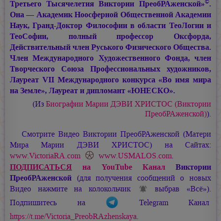
©
Третьего Тысячелетия Виктории ПреобРАженской»
.
Она — Академик Ноосферной Общественной Академии
Наук, Гранд-Доктор Философии в области ТеоЛогии и
ТеоСофии, полный профессор Оксфорда,
Действительный член Руського Физического Общества.
Член Международного Художественного Фонда, член
Творческого Союза Профессиональных художников,
Лауреат VII Международного конкурса «Во имя мира
на Земле», Лауреат и дипломант «ЮНЕСКО».
(Из
Биографии
Марии ДЭВИ ХРИСТОС
(Виктории
ПреобРАженской)
).
Смотрите Видео Виктории ПреобРАженской (Матери
Мира
Марии ДЭВИ ХРИСТОС
) на Сайтах:
www.VictoriaRA.com
www.USMALOS.com
.
ПОДПИСАТЬСЯ
на YouTube Канал
Виктории
ПреобРАженской
(для получения сообщений о новых
Видео нажмите на колокольчик
выбрав «Всё»).
Подпишитесь на
Telegram Канал
https://t.me/Victoria_PreobRAzhenskaya
.