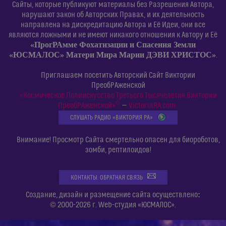
Сайты, которые публикуют материалы без Разрешения Автора,
нарушают закон об Авторских Правах, и их деятельность
направлена на дискредитацию Автора и Её Идеи, они все
являются ложными и не имеют никакого отношения к Автору и Её
«ПрогРАмме Фохатизации и Спасения Земли
«ЮСМАЛОС» Матери Мира Марии ДЭВИ ХРИСТОС»
.
Приглашаем посетить Авторский Сайт Виктории
ПреобРАженской
«Космическое Полиискусство Третьего Тысячелетия Виктории
©
ПреобРАженской»
—
VictoriaRA.com
СЛУШАТЬ РАДИО «ВИКТОРИЯ РА»
Внимание! Просмотр Сайта смертельно опасен для биороботов,
зомби, рептилоидов!
КОНТАКТЫ. ОБРАТНАЯ СВЯЗЬ
:
Создание, дизайн и размещение сайта осуществлено
© 2000-2026 г. Web-студия «ЮСМАЛОС».