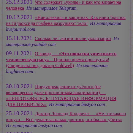
25.12.2021
Что содержат «уколы» и как это влияет на
человека
Из материалов Telegram.
10.12.2021
«Hанолезвия» в вакцинах. Как нано-бритвы
из гидроксида графена разрушают тело!
Из материалов
livejournal.com.
15.11.2021
Сколько лет жизни после уколизации
Из
материалов youtube.com.
09.11.2021
О ковид —
«Это попытка уничтожить
человеческую расу»
...Пришло время проснуться!
(Свидетельство, доктор Coldwell)
Из материалов
brighteon.com.
30.10.2021
Предупреждение от учёного (не
являющегося даже противником вакцинации) —
«ПРИГОТОВЬТЕСЬ! ПУГАЮЩАЯ ИНФОРМАЦИЯ
ДЛЯ ПРИВИТЫХ»
Из материалов bastyon.com.
25.10.2021
Доктор Леонард Колдвелл — «Нет никакого
вируса ... Всё делается только для того, чтобы вас убить»
Из материалов bastyon.com.