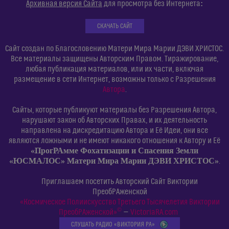
:
Архивная версия Сайта
для просмотра без Интернета
СКАЧАТЬ САЙТ
Сайт создан по Благословению Матери Мира Марии ДЭВИ ХРИСТОС.
Все материалы защищены Авторским Правом. Тиражирование,
любая публикация материалов, или их части, включая
размещение в сети Интернет, возможны только с Разрешения
Автора
.
Сайты, которые публикуют материалы без Разрешения Автора,
нарушают закон об Авторских Правах, и их деятельность
направлена на дискредитацию Автора и Её Идеи, они все
являются ложными и не имеют никакого отношения к Автору и Её
«ПрогРАмме Фохатизации и Спасения Земли
«ЮСМАЛОС» Матери Мира Марии ДЭВИ ХРИСТОС»
.
Приглашаем посетить Авторский Сайт Виктории
ПреобРАженской
«Космическое Полиискусство Третьего Тысячелетия Виктории
©
ПреобРАженской»
—
VictoriaRA.com
СЛУШАТЬ РАДИО «ВИКТОРИЯ РА»