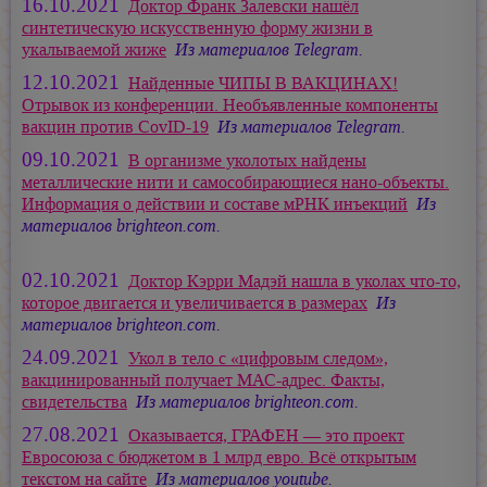
16.10.2021
Доктор Франк Залевски нашёл
синтетическую искусственную форму жизни в
укалываемой жиже
Из материалов Telegram.
12.10.2021
Найденные ЧИПЫ В ВАКЦИНАХ!
Отрывок из конференции. Необъявленные компоненты
вакцин против CovID-19
Из материалов Telegram.
09.10.2021
В организме уколотых найдены
металлические нити и самособирающиеся нано-объекты.
Информация о действии и составе мРНК инъекций
Из
материалов brighteon.com.
02.10.2021
Доктор Кэрри Мадэй нашла в уколах что-то,
которое двигается и увеличивается в размерах
Из
материалов brighteon.com.
24.09.2021
Укол в тело с «цифровым следом»,
вакцинированный получает МАС-адрес. Факты,
свидетельства
Из материалов brighteon.com.
27.08.2021
Оказывается, ГРАФЕН — это проект
Евросоюза с бюджетом в 1 млрд евро. Всё открытым
текстом на сайте
Из материалов youtube.