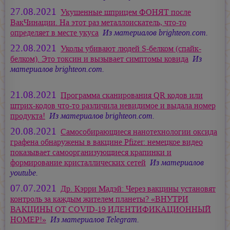
27.08.2021
Укушенные шприцем ФОНЯТ после
ВакЧинации. На этот раз металлоискатель, что-то
определяет в месте укуса
Из материалов brighteon.com.
22.08.2021
Уколы убивают людей S-белком (спайк-
белком). Это токсин и вызывает симптомы ковида
Из
материалов brighteon.com.
21.08.2021
Программа сканирования QR кодов или
штрих-кодов что-то различила невидимое и выдала номер
продукта!
Из материалов brighteon.com.
20.08.2021
Самособирающиеся нанотехнологии оксида
графена обнаружены в вакцине Pfizer: немецкое видео
показывает самоорганизующиеся крапинки и
формирование кристаллических сетей
Из материалов
youtube.
07.07.2021
Др. Кэрри Мадэй: Через вакцины установят
контроль за каждым жителем планеты? «ВНУТРИ
ВАКЦИНЫ ОТ COVID-19 ИДЕНТИФИКАЦИОННЫЙ
НОМЕР!»
Из материалов Telegram.