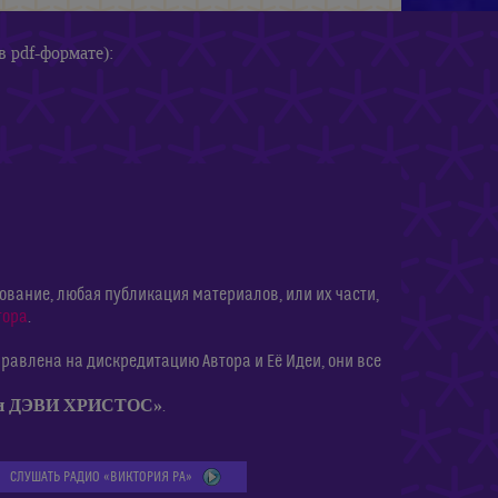
в pdf-формате):
ание, любая публикация материалов, или их части,
тора
.
равлена на дискредитацию Автора и Её Идеи, они все
ии ДЭВИ ХРИСТОС»
.
СЛУШАТЬ РАДИО «ВИКТОРИЯ РА»