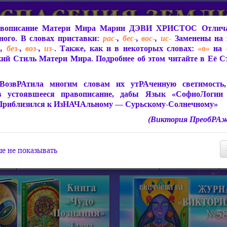
вописание Матери Мира
Марии ДЭВИ ХРИСТОС
Отлича
ого. В словах приставки:
рас-
,
бес-
,
вос-
,
ис-
Заменены на 
-
,
без-
,
воз-
,
из-
. Также, как и в некоторых словах:
«о»
на
ий Стиль Матери Мира. Подробнее об этом читайте в Её 
 Мира
О ПрогРАмме «ЮСМАЛОС»
Библиотека
Защит
ВозвРАтила многим словам их утРАченную светимость, 
в устоявшееся правописание, дабы Язык «СофиоЛогии
Приблизился к ИзНАЧАльному — Сурьскому-Солнечному»
(Виктория ПреобРАж
СофиоЛогия Матери Мира
Живое Слово Матери Мир
Статьи, Книги, Видео, Аудио 
е не показывать
ира
Пророчества о Явлении Матери Мира
Молитва Света