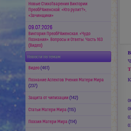
Новые СтихоТварения Виктории
ПреобРАженской: «Кто рулит?»,
«Зачинщики»
09.07.2026
Виктория ПреобРАженская. «Чудо
Познания». Вопросы и Ответы. Часть 163
(Видео)
В
Новости по темам
Ч
Видео
(461)
Т
К
Познание Аспектов Учения Матери Мира
(237)
Защита от чипизации
(142)
0
0
Статьи Матери Мира
(115)
0
Поэзия Матери Мира
(114)
0