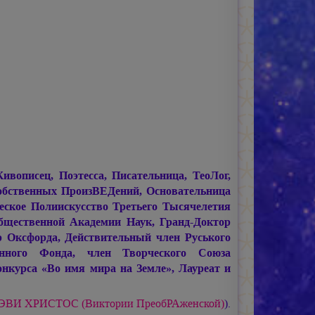
писец, Поэтесса, Писательница, ТеоЛог,
обственных ПроизВЕДений, Основательница
ское Полиискусство Третьего Тысячелетия
щественной Академии Наук, Гранд-Доктор
 Оксфорда, Действительный член Руського
енного Фонда, член Творческого Союза
нкурса «Во имя мира на Земле», Лауреат и
ДЭВИ ХРИСТОС
(Виктории ПреобРАженской)
).