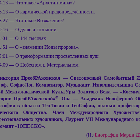
4:13 — Что такое «Архетип мира»?
6:13 — О кармической предопределённости.
8:27 — Что такое Возжжение?
9:16 — О душе и сознании.
1:01 — О 144 тысячах.
1:51 — О «знамении Ионы пророка».
3:01 — О трансформации просветлённых душ.
4:09 — О Небесном и Материальном.
иктория ПреобРАженская — Светоносный Самобытный Живо
оф, СофиоЛог, Композитор, Музыкант, Изполнительница С
й Межгалактической КультУры Золотого Века — «Космиче
©
ории ПреобРАженской»
. Она — Академик Ноосферной Об
софии в области ТеоЛогии и ТеоСофии, полный профессор
ического Общества. Член Международного Художеств
ессиональных художников, Лауреат VII Международного ко
ломант «ЮНЕСКО».
(Из
Биографии
Марии 