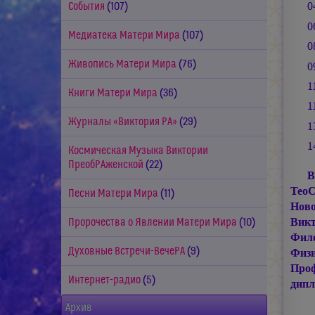
0
События
(107)
0
Медиатека Матери Мира
(107)
0
Живопись Матери Мира
(76)
0
1
Книги Матери Мира
(36)
1
Журналы «Виктория РА»
(29)
1
1
Космическая Музыка Виктории
ПреобРАженской
(22)
В
ТеоС
Песни Матери Мира
(11)
Ново
Викт
Пророчества о Явлении Матери Мира
(10)
Фило
Духовные Встречи-ВечеРА
(9)
Физ
Проф
Интернет-радио
(5)
дип
Архив