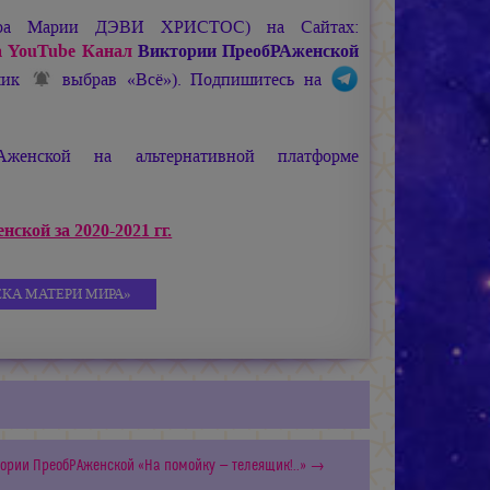
ира
Марии ДЭВИ ХРИСТОС
) на Сайтах:
 YouTube Канал
Виктории ПреобРАженской
ьчик
выбрав «Всё»). Подпишитесь на
женской на альтернативной платформе
ской за 2020-2021 гг.
КА МАТЕРИ МИРА»
тории ПреобРАженской «На помойку — телеящик!..» →