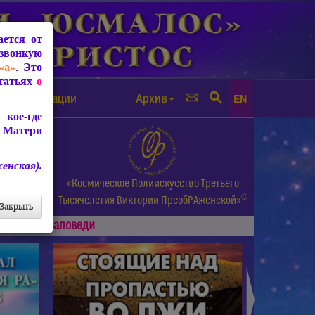
ется от
звонкую
«а»
. Это
Статьях
о
а от чипизации
Архив
EN
кое-где
 Матери
енская).
а.
«Космическое Полиискусство Третьего
©
и др.
Тысячелетия
Виктории ПреобРАженской»
Закрыть
Основные
Заповеди
►