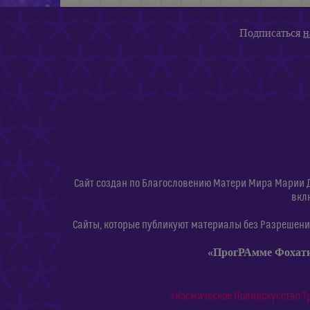
Подписаться
н
Сайт создан по Благословению Матери Мира Марии 
вкл
Сайты, которые публикуют материалы без Разрешения
«ПрогРАмме Фохат
«Космическое Полиискусство Т