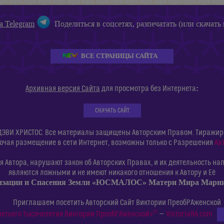
а Telegram
Поделиться в соцсетях, разпечатать (или скачать 
ВСЕ СТРАНИЦЫ САЙТА
:
Архивная версия Сайта
для просмотра без Интернета
СКАЧАТЬ САЙТ
ДЭВИ ХРИСТОС. Все материалы защищены Авторским Правом. Тиражиров
ючая размещение в сети Интернет, возможны только с Разрешения
Ав
 Автора, нарушают закон об Авторских Правах, и их деятельность нап
являются ложными и не имеют никакого отношения к Автору и Её
изации и Спасения Земли «ЮСМАЛОС» Матери Мира Мар
Приглашаем посетить Авторский Сайт Виктории ПреобРАженской
©
ретьего Тысячелетия Виктории ПреобРАженской»
—
VictoriaRA.com