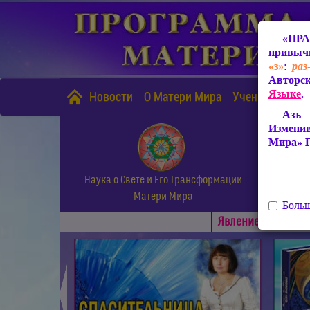
«ПРА
привычн
«з»
:
раз
Авторск
Языке
.
Новости
О Матери Мира
Учение Матери
Азъ 
Измени
Мира» 
Наука о Свете и Его Трансформации
Матери Мира
Больш
Явлениe Матери М
◄