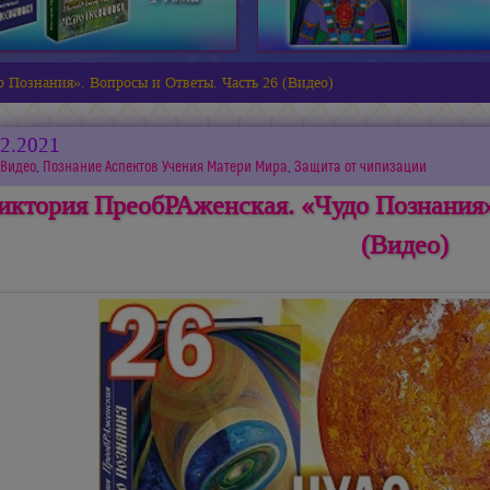
 Познания». Вопросы и Ответы. Часть 26 (Видео)
12.2021
Видео
,
Познание Аспектов Учения Матери Мира
,
Защита от чипизации
иктория ПреобРАженская. «Чудо Познания»
(Видео)