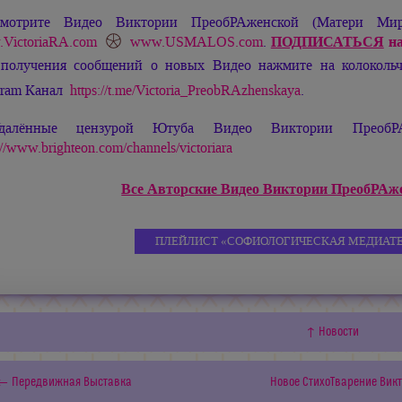
мотрите Видео Виктории ПреобРАженской (Матери М
VictoriaRA.com
www.USMALOS.com
.
ПОДПИСАТЬСЯ
на
 получения сообщений о новых Видео нажмите на колокол
gram Канал
https://t.me/Victoria_PreobRAzhenskaya
.
далённые цензурой Ютуба Видео Виктории ПреобРА
://www.brighteon.com/channels/victoriara
Все Авторские Видео Виктории ПреобРАжен
ПЛЕЙЛИСТ «СОФИОЛОГИЧЕСКАЯ МЕДИАТЕ
↑ Новости
← Передвижная Выставка
Новое СтихоТварение Вик