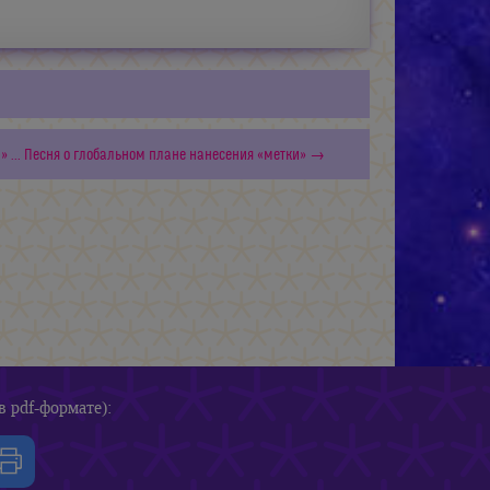
!» ... Песня о глобальном плане нанесения «метки» →
в pdf-формате):