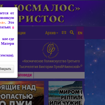
ется от
звонкую
«а»
. Это
Статьях
о
а от чипизации
Архив
EN
кое-где
 Матери
енская).
а.
«Космическое Полиискусство Третьего
©
и др.
Тысячелетия
Виктории ПреобРАженской»
Закрыть
Основные
Заповеди
►