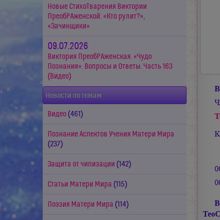
Новые СтихоТварения Виктории
ПреобРАженской: «Кто рулит?»,
«Зачинщики»
09.07.2026
Виктория ПреобРАженская. «Чудо
Познания». Вопросы и Ответы. Часть 163
(Видео)
В
Новости по темам
Ч
Видео
(461)
Т
К
Познание Аспектов Учения Матери Мира
(237)
Защита от чипизации
(142)
0
0
Статьи Матери Мира
(115)
В
Поэзия Матери Мира
(114)
ТеоС