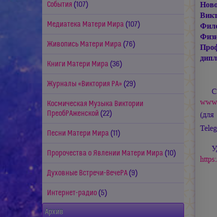
Ново
События
(107)
Викт
Медиатека Матери Мира
(107)
Фило
Физ
Живопись Матери Мира
(76)
Проф
дип
Книги Матери Мира
(36)
Журналы «Виктория РА»
(29)
С
www.
Космическая Музыка Виктории
ПреобРАженской
(22)
(для
Tele
Песни Матери Мира
(11)
У
Пророчества о Явлении Матери Мира
(10)
https
Духовные Встречи-ВечеРА
(9)
Интернет-радио
(5)
Архив