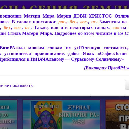
вописание Матери Мира
Марии ДЭВИ ХРИСТОС
Отлича
ого. В словах приставки:
рас-
,
бес-
,
вос-
,
ис-
Заменены на 
-
,
без-
,
воз-
,
из-
. Также, как и в некоторых словах:
«о»
на
ий Стиль Матери Мира. Подробнее об этом читайте в Её 
 Мира
О ПрогРАмме «ЮСМАЛОС»
Библиотека
Защит
ВозвРАтила многим словам их утРАченную светимость, 
в устоявшееся правописание, дабы Язык «СофиоЛогии
Приблизился к ИзНАЧАльному — Сурьскому-Солнечному»
(Виктория ПреобРАж
СофиоЛогия Матери Мира
Живое Слово Матери Мир
Статьи, Книги, Видео, Аудио 
е не показывать
ира
Пророчества о Явлении Матери Мира
Молитва Света