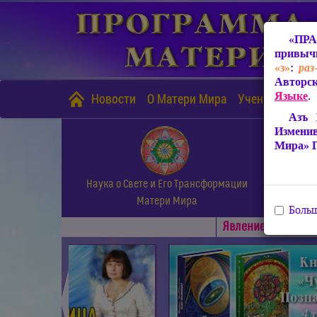
«ПРА
привычн
«з»
:
раз
Авторск
Языке
.
Новости
О Матери Мира
Учение Матери
Азъ 
Измени
Мира» 
Наука о Свете и Его Трансформации
Матери Мира
Больш
Явлениe Матери М
◄