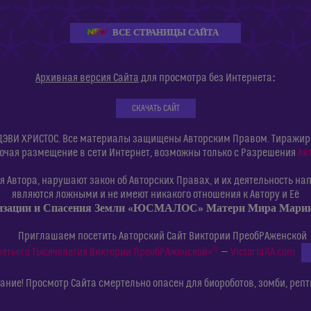
ВСЕ СТРАНИЦЫ САЙТА
:
Архивная версия Сайта
для просмотра без Интернета
СКАЧАТЬ САЙТ
ДЭВИ ХРИСТОС. Все материалы защищены Авторским Правом. Тиражиров
ючая размещение в сети Интернет, возможны только с Разрешения
Ав
 Автора, нарушают закон об Авторских Правах, и их деятельность нап
являются ложными и не имеют никакого отношения к Автору и Её
изации и Спасения Земли «ЮСМАЛОС» Матери Мира Мар
Приглашаем посетить Авторский Сайт Виктории ПреобРАженской
©
ретьего Тысячелетия Виктории ПреобРАженской»
—
VictoriaRA.com
ние! Просмотр Сайта смертельно опасен для биороботов, зомби, репт