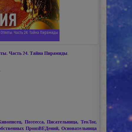
 Oтветы. Часть 24. Тайна Пирамиды
ты. Часть 24. Тайна Пирамиды
.
.
писец, Поэтесса, Писательница, ТеоЛог,
обственных ПроизВЕДений, Основательница