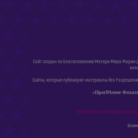
Сайт создан по Благословению Матери Мира Марии 
вкл
Сайты, которые публикуют материалы без Разрешения
«ПрогРАмме Фохат
«Космическое Полиискусство Т
Внима