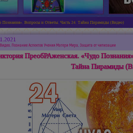
 Познания». Вопросы и Ответы. Часть 24. Тайна Пирамиды (Видео)
11.2021
Видео
,
Познание Аспектов Учения Матери Мира
,
Защита от чипизации
иктория ПреобРАженская. «Чудо Познания».
Тайна Пирамиды (В