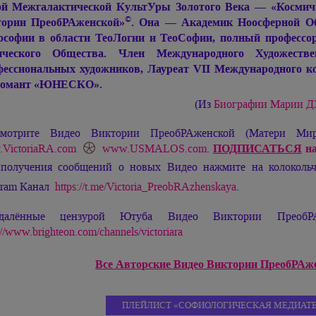
й Межгалактической КультУры Золотого Века — «Космиче
©
ории ПреобРАженской»
. Она — Академик Ноосферной Об
софии в области ТеоЛогии и ТеоСофии, полный профессор
ического Общества. Член Международного Художеств
ессиональных художников, Лауреат VII Международного ко
ломант «ЮНЕСКО».
(Из
Биографии
Марии 
мотрите Видео Виктории ПреобРАженской (Матери М
VictoriaRA.com
www.USMALOS.com
.
ПОДПИСАТЬСЯ
на
 получения сообщений о новых Видео нажмите на колокол
gram Канал
https://t.me/Victoria_PreobRAzhenskaya
.
далённые цензурой Ютуба Видео Виктории ПреобРА
://www.brighteon.com/channels/victoriara
Все Авторские Видео Виктории ПреобРАжен
ПЛЕЙЛИСТ «СОФИОЛОГИЧЕСКАЯ МЕДИАТЕ