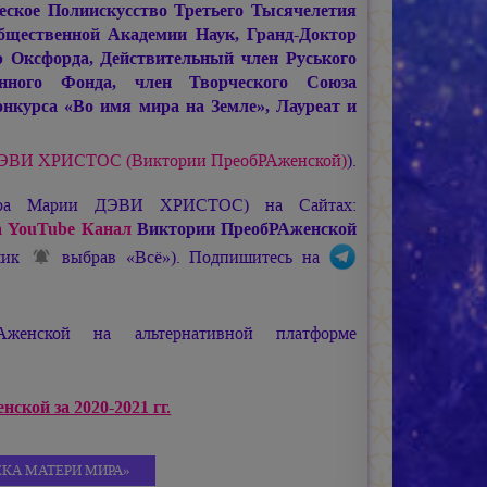
ское Полиискусство Третьего Тысячелетия
щественной Академии Наук, Гранд-Доктор
 Оксфорда, Действительный член Руського
енного Фонда, член Творческого Союза
нкурса «Во имя мира на Земле», Лауреат и
ДЭВИ ХРИСТОС
(Виктории ПреобРАженской)
).
ира
Марии ДЭВИ ХРИСТОС
) на Сайтах:
 YouTube Канал
Виктории ПреобРАженской
ьчик
выбрав «Всё»). Подпишитесь на
женской на альтернативной платформе
ской за 2020-2021 гг.
КА МАТЕРИ МИРА»