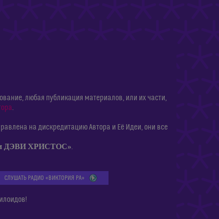
ание, любая публикация материалов, или их части,
тора
.
равлена на дискредитацию Автора и Её Идеи, они все
ии ДЭВИ ХРИСТОС»
.
СЛУШАТЬ РАДИО «ВИКТОРИЯ РА»
илоидов!