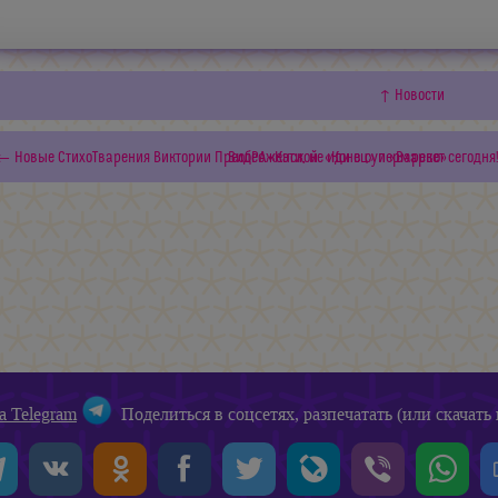
↑ Новости
← Новые СтихоТварения Виктории ПреобРАженской: «Конец» и «Варево»
Видео «Кэти, не иди в супермаркет сегодня
а Telegram
Поделиться в соцсетях, разпечатать (или скачать 