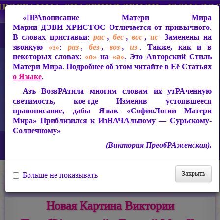
«ПРАвописание Матери Мира
Марии ДЭВИ ХРИСТОС
Отличается от привычного.
В словах приставки:
рас-
,
бес-
,
вос-
,
ис-
Заменены на
звонкую
«з»
:
раз-
,
без-
,
воз-
,
из-
. Также, как и в
некоторых словах:
«о»
на
«а»
. Это Авторский Стиль
Матери Мира. Подробнее об этом читайте в Её Статьях
о Языке
.
Азъ ВозвРАтила многим словам их утРАченную
светимость, кое-где Изменив устоявшееся
правописание, дабы Язык «СофиоЛогии Матери
Мира» Приблизился к ИзНАЧАльному — Сурьскому-
Солнечному»
Главная
Новости
(Виктория ПреобРАженская).
Новая Картина Виктории ПреобРАженской «Дивный Мир II»
Закрыть
Больше не показывать
17.11.2021
Темы:
Живопись Матери Мира
Новая Картина Виктории