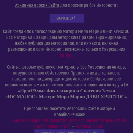
:
Архивная версия Сайта
для просмотра без Интернета
СКАЧАТЬ САЙТ
Сайт создан по Благословению Матери Мира Марии ДЭВИ ХРИСТОС.
Все материалы защищены Авторским Правом. Тиражирование,
любая публикация материалов, или их части, включая
размещение в сети Интернет, возможны только с Разрешения
Автора
.
Сайты, которые публикуют материалы без Разрешения Автора,
нарушают закон об Авторских Правах, и их деятельность
направлена на дискредитацию Автора и Её Идеи, они все
являются ложными и не имеют никакого отношения к Автору и Её
«ПрогРАмме Фохатизации и Спасения Земли
«ЮСМАЛОС» Матери Мира Марии ДЭВИ ХРИСТОС»
.
Приглашаем посетить Авторский Сайт Виктории
ПреобРАженской
«Космическое Полиискусство Третьего Тысячелетия Виктории
©
ПреобРАженской»
—
VictoriaRA.com