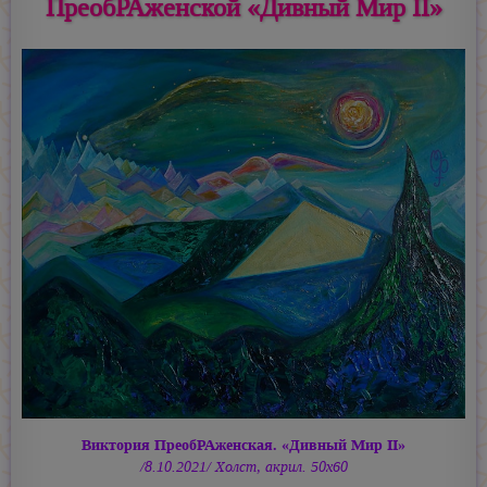
ПреобРАженской «Дивный Мир II»
Виктория ПреобРАженская. «Дивный Мир II»
/8.10.2021/ Холст, акрил. 50х60